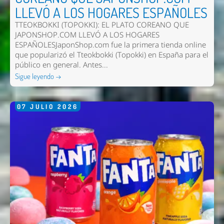
LLEVÓ A LOS HOGARES ESPAÑOLES
TTEOKBOKKI (TOPOKKI): EL PLATO COREANO QUE
JAPONSHOP.COM LLEVÓ A LOS HOGARES
ESPAÑOLESJaponShop.com fue la primera tienda online
que popularizó el Tteokbokki (Topokki) en España para el
público en general. Antes...
Sigue leyendo →
07
JULIO
2026