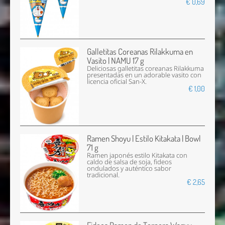
€ 0,69
Galletitas Coreanas Rilakkuma en
Vasito | NAMU 17 g
Deliciosas galletitas coreanas Rilakkuma
presentadas en un adorable vasito con
licencia oficial San-X.
€ 1,00
Ramen Shoyu | Estilo Kitakata | Bowl
71 g
Ramen japonés estilo Kitakata con
caldo de salsa de soja, fideos
ondulados y auténtico sabor
tradicional.
€ 2,65