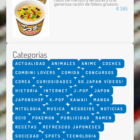
caldo de marisco y verduras y una
generosa ración de fideos gruesos.
€ 3,65
Categorías
ACTUALIDAD
ANIMALES
ANIME
COCHES
COMBINI LOVERS
COMIDA
CONCURSOS
COREA
CURIOSIDADES
GO JAPAN VÍDEOS!
HISTORIA
INTERNET
J-POP
JAPON
JAPONSHOP
K-POP
KAWAII
MANGA
MITOLOGIA
MUSICA
NEGOCIOS
NOTICIAS
OCIO
POKEMON
PUBLICIDAD
RAMEN
RECETAS
REFRESCOS JAPONESES
SOCIEDAD
SPOTS
TECNOLOGIA