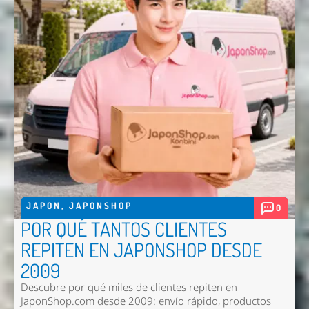
Enviar
JAPON
,
JAPONSHOP
0
POR QUÉ TANTOS CLIENTES
REPITEN EN JAPONSHOP DESDE
2009
Descubre por qué miles de clientes repiten en
JaponShop.com desde 2009: envío rápido, productos