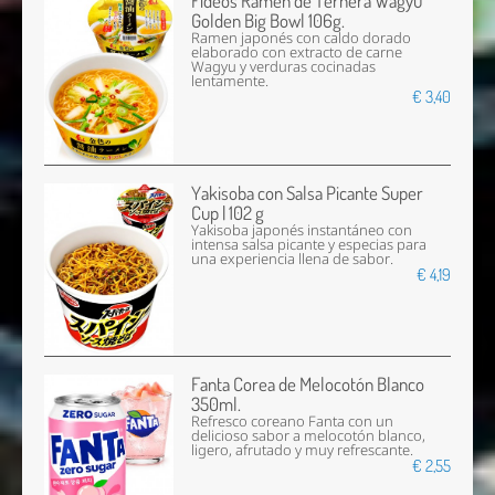
Fideos Ramen de Ternera Wagyu
Golden Big Bowl 106g.
Ramen japonés con caldo dorado
elaborado con extracto de carne
Wagyu y verduras cocinadas
lentamente.
€ 3,40
Yakisoba con Salsa Picante Super
Cup | 102 g
Yakisoba japonés instantáneo con
intensa salsa picante y especias para
una experiencia llena de sabor.
€ 4,19
Fanta Corea de Melocotón Blanco
350ml.
Refresco coreano Fanta con un
delicioso sabor a melocotón blanco,
ligero, afrutado y muy refrescante.
€ 2,55