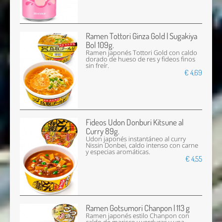
Ramen Tottori Ginza Gold | Sugakiya
Bol 109g.
Ramen japonés Tottori Gold con caldo
dorado de hueso de res y fideos finos
sin freír.
€ 4,69
Fideos Udon Donburi Kitsune al
Curry 89g.
Udon japonés instantáneo al curry
Nissin Donbei, caldo intenso con carne
y especias aromáticas.
€ 4,55
Ramen Gotsumori Chanpon | 113 g
Ramen japonés estilo Chanpon con