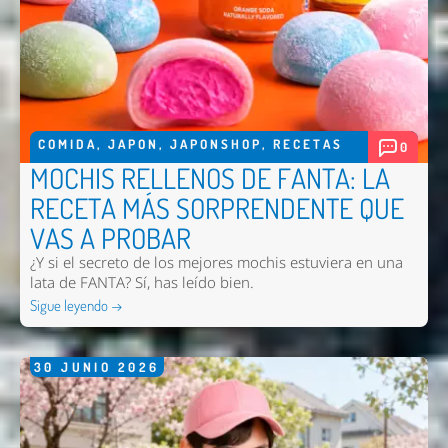
COMIDA
,
JAPON
,
JAPONSHOP
,
RECETAS
0
MOCHIS RELLENOS DE FANTA: LA
RECETA MÁS SORPRENDENTE QUE
VAS A PROBAR
¿Y si el secreto de los mejores mochis estuviera en una
Nombre *
lata de FANTA? Sí, has leído bien.
Sigue leyendo →
Email *
Comentario *
30
JUNIO
2026