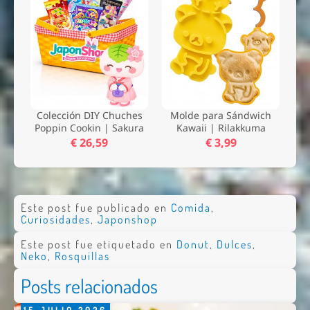
Colección DIY Chuches
Molde para Sándwich
Poppin Cookin | Sakura
Kawaii | Rilakkuma
€ 26,59
€ 3,99
Este post fue publicado en
Comida
,
Curiosidades
,
Japonshop
Este post fue etiquetado en
Donut
,
Dulces
,
Neko
,
Rosquillas
Posts relacionados
15
JULIO
2026