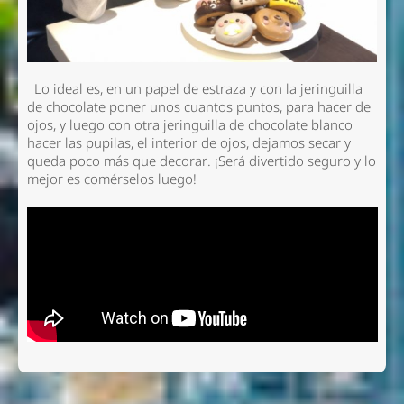
Lo ideal es, en un papel de estraza y con la jeringuilla
de chocolate poner unos cuantos puntos, para hacer de
ojos, y luego con otra jeringuilla de chocolate blanco
hacer las pupilas, el interior de ojos, dejamos secar y
queda poco más que decorar. ¡Será divertido seguro y lo
mejor es comérselos luego!