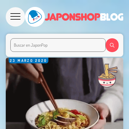
23
MARZO
2020