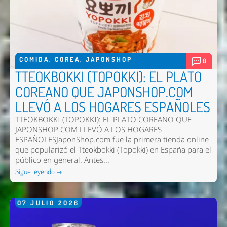
COMIDA
,
COREA
,
JAPONSHOP
0
TTEOKBOKKI (TOPOKKI): EL PLATO
COREANO QUE JAPONSHOP.COM
LLEVÓ A LOS HOGARES ESPAÑOLES
TTEOKBOKKI (TOPOKKI): EL PLATO COREANO QUE
JAPONSHOP.COM LLEVÓ A LOS HOGARES
ESPAÑOLESJaponShop.com fue la primera tienda online
que popularizó el Tteokbokki (Topokki) en España para el
público en general. Antes...
Sigue leyendo →
07
JULIO
2026