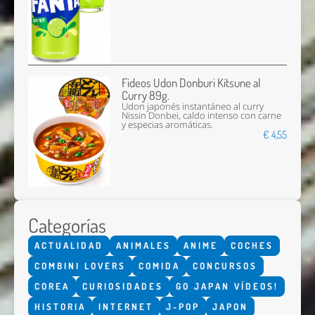
Fideos Udon Donburi Kitsune al
Curry 89g.
Udon japonés instantáneo al curry
Nissin Donbei, caldo intenso con carne
y especias aromáticas.
€ 4,55
Categorías
ACTUALIDAD
ANIMALES
ANIME
COCHES
COMBINI LOVERS
COMIDA
CONCURSOS
COREA
CURIOSIDADES
GO JAPAN VÍDEOS!
HISTORIA
INTERNET
J-POP
JAPON