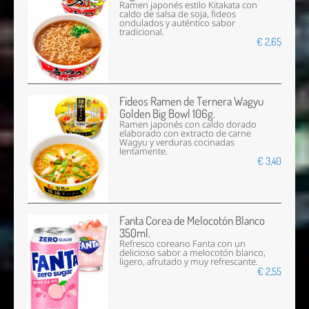
Ramen japonés estilo Kitakata con
caldo de salsa de soja, fideos
ondulados y auténtico sabor
tradicional.
€ 2,65
Fideos Ramen de Ternera Wagyu
Golden Big Bowl 106g.
Ramen japonés con caldo dorado
elaborado con extracto de carne
Wagyu y verduras cocinadas
lentamente.
€ 3,40
Fanta Corea de Melocotón Blanco
350ml.
Refresco coreano Fanta con un
delicioso sabor a melocotón blanco,
ligero, afrutado y muy refrescante.
€ 2,55