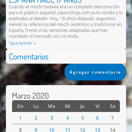
Cuando el mochi todavía era un completo desconocido
para el público español, JaponShop.com ya lo vendía y lo
explicaba al detalle. Hoy, 18 años después, seguimos
siendo la referencia del mochi auténtico y tradicional en
España, frente a las versiones adaptadas que han
inundado el mercado con la moda.
Sigue leyendo →
Comentarios
Agregar comentario
Marzo 2020
Do
Lu
Ma
Mi
Ju
Vi
Sa
1
2
3
4
5
6
7
8
9
10
11
12
13
14