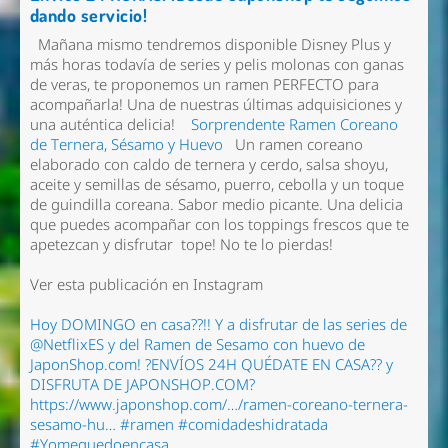
dando servicio!
Mañana mismo tendremos disponible Disney Plus y
más horas todavía de series y pelis molonas con ganas
de veras, te proponemos un ramen PERFECTO para
acompañarla! Una de nuestras últimas adquisiciones y
una
auténtica delicia!
Sorprendente Ramen Coreano
de Ternera, Sésamo y Huevo
Un ramen coreano
elaborado con caldo de ternera y cerdo, salsa shoyu,
aceite y semillas de sésamo, puerro, cebolla y un toque
de guindilla coreana. Sabor medio picante. Una delicia
que puedes acompañar con los toppings frescos que te
apetezcan y disfrutar tope! No te lo pierdas!
Ver esta publicación en Instagram
Hoy DOMINGO en casa??!! Y a disfrutar de las series de
@NetflixES y del Ramen de Sesamo con huevo de
JaponShop.com! ?ENVÍOS 24H QUÉDATE EN CASA??️ y
DISFRUTA DE JAPONSHOP.COM?
https://www.japonshop.com/…/ramen-coreano-ternera-
sesamo-hu… #ramen #comidadeshidratada
#Yomequedoencasa