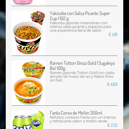
Yakisoba con Salsa Picante Super
Cup | 102 g
Yakisoba japonés instantáneo con
intensa salsa picante y especias para
una experiencia llena de sabor.
€ 4,19
Ramen Tottori Ginza Gold | Sugakiya
Bol 109g.
Ramen japonés Tottori Gold con caldo
dorado de hueso de res y fideos finos
sin freír.
€ 4,69
Fanta Corea de Melón 350ml.
Refresco coreano Fanta con un intenso
y refrescante sabor a melón verde.
€ 2,55