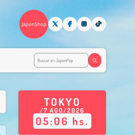
JaponShop
TOKYO
/
7
AGO
/
2026
05
:
06
hs.