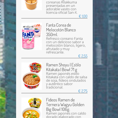
coreanas Rilakkuma
presentadas en un
adorable vasito con
licencia oficial San-X.
€ 1,00
Fanta Corea de
Melocotón Blanco
350ml.
Refresco coreano Fanta
con un delicioso sabor a
melocotón blanco, ligero,
afrutado y muy
refrescante.
€ 2,55
Ramen Shoyu | Estilo
Kitakata | Bowl 71 g
Ramen japonés estilo
Kitakata con caldo de salsa
de soja, fideos ondulados
y auténtico sabor
tradicional.
€ 2,75
Fideos Ramen de
Ternera Wagyu Golden
Big Bowl 106g.
Ramen japonés con caldo
dorado elaborado con