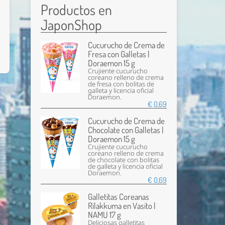
Productos en
JaponShop
Cucurucho de Crema de
Fresa con Galletas |
Doraemon 15 g
Crujiente cucurucho
coreano relleno de crema
de fresa con bolitas de
galleta y licencia oficial
Doraemon.
€ 0,69
Cucurucho de Crema de
Chocolate con Galletas |
Doraemon 15 g
Crujiente cucurucho
coreano relleno de crema
de chocolate con bolitas
de galleta y licencia oficial
Doraemon.
€ 0,69
Galletitas Coreanas
Rilakkuma en Vasito |
NAMU 17 g
Deliciosas galletitas