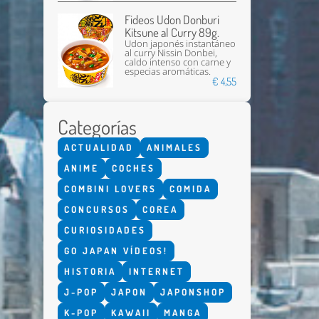
Fideos Udon Donburi
Kitsune al Curry 89g.
Udon japonés instantáneo
al curry Nissin Donbei,
caldo intenso con carne y
especias aromáticas.
€ 4,55
Categorías
ACTUALIDAD
ANIMALES
ANIME
COCHES
COMBINI LOVERS
COMIDA
CONCURSOS
COREA
CURIOSIDADES
GO JAPAN VÍDEOS!
HISTORIA
INTERNET
J-POP
JAPON
JAPONSHOP
K-POP
KAWAII
MANGA