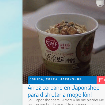
COMIDA
,
COREA
,
JAPONSHOP
Arroz coreano en Japonshop
para disfrutar a mogollón!
Shiii japonshoppers!! Arroz! A mi me pierde! Me
he acostumbrado muchísimo a tenerlo en mis