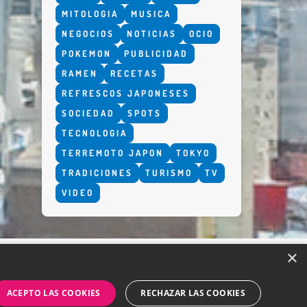
MITOLOGIA
MUSICA
NEGOCIOS
NOTICIAS
OCIO
POKEMON
PUBLICIDAD
RAMEN
RECETAS
REFRESCOS JAPONESES
SOCIEDAD
SPOTS
TECNOLOGIA
TERREMOTO JAPON
TOKYO
TRADICIONES
TURISMO
TV
VIDEO
×
ACEPTO LAS COOKIES
RECHAZAR LAS COOKIES