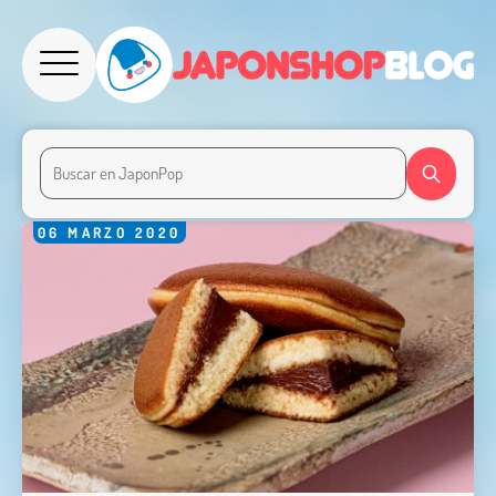
06
MARZO
2020