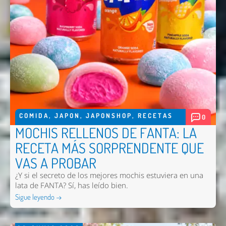
Nombre *
Email *
Comentario *
COMIDA
,
JAPON
,
JAPONSHOP
,
RECETAS
0
MOCHIS RELLENOS DE FANTA: LA
RECETA MÁS SORPRENDENTE QUE
VAS A PROBAR
¿Y si el secreto de los mejores mochis estuviera en una
lata de FANTA? Sí, has leído bien.
Enviar
Sigue leyendo →