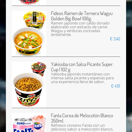
Fideos Ramen de Ternera Wagyu
Golden Big Bowl 106g.
Ramen japonés con caldo dorado
elaborado con extracto de carne
Wagyu y verduras cocinadas
lentamente.
€ 3,40
Yakisoba con Salsa Picante Super
Cup | 102 g
Yakisoba japonés instantáneo con
intensa salsa picante y especias para
una experiencia llena de sabor.
€ 4,19
Fanta Corea de Melocotón Blanco
350ml.
Refresco coreano Fanta con un
delicioso sabor a melocotón blanco,