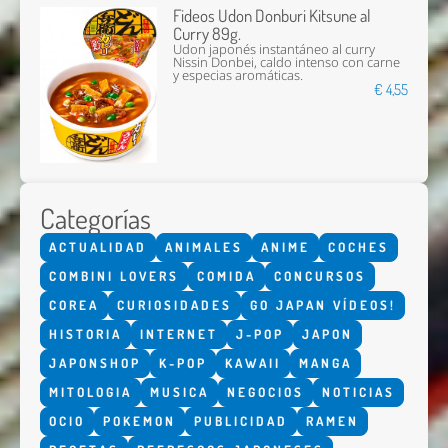
Fideos Udon Donburi Kitsune al
Curry 89g.
Udon japonés instantáneo al curry
Nissin Donbei, caldo intenso con carne
y especias aromáticas.
€ 4,55
Categorías
ACTUALIDAD
ANIMALES
ANIME
COCHES
COMBINI LOVERS
COMIDA
CONCURSOS
COREA
CURIOSIDADES
GO JAPAN VÍDEOS!
HISTORIA
INTERNET
J-POP
JAPON
JAPONSHOP
K-POP
KAWAII
MANGA
MITOLOGIA
MUSICA
NEGOCIOS
NOTICIAS
OCIO
POKEMON
PUBLICIDAD
RAMEN