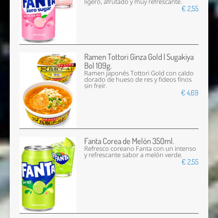
ligero, afrutado y muy refrescante.
€ 2,55
Ramen Tottori Ginza Gold | Sugakiya
Bol 109g.
Ramen japonés Tottori Gold con caldo
dorado de hueso de res y fideos finos
sin freír.
€ 4,69
Fanta Corea de Melón 350ml.
Refresco coreano Fanta con un intenso
y refrescante sabor a melón verde.
€ 2,55