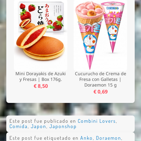
Mini Dorayakis de Azuki
Cucurucho de Crema de
y Fresas | Box 176g.
Fresa con Galletas |
Doraemon 15 g
€ 8,50
€ 0,69
Este post fue publicado en
Combini Lovers
,
Comida
,
Japon
,
Japonshop
Este post fue etiquetado en
Anko
,
Doraemon
,