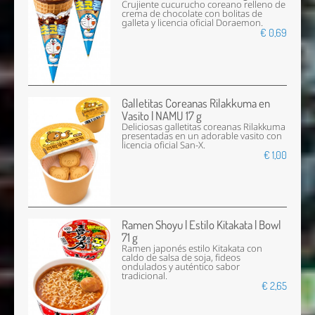
Crujiente cucurucho coreano relleno de
crema de chocolate con bolitas de
galleta y licencia oficial Doraemon.
€ 0,69
Galletitas Coreanas Rilakkuma en
Vasito | NAMU 17 g
Deliciosas galletitas coreanas Rilakkuma
presentadas en un adorable vasito con
licencia oficial San-X.
€ 1,00
Ramen Shoyu | Estilo Kitakata | Bowl
71 g
Ramen japonés estilo Kitakata con
caldo de salsa de soja, fideos
ondulados y auténtico sabor
tradicional.
€ 2,65