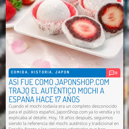
COMIDA
,
HISTORIA
,
JAPON
0
ASÍ FUE COMO JAPONSHOP.COM
TRAJO EL AUTÉNTICO MOCHI A
ESPAÑA HACE 17 AÑOS
Cuando el mochi todavía era un completo desconocido
para el público español, JaponShop.com ya lo vendía y lo
explicaba al detalle. Hoy, 18 años después, seguimos
siendo la referencia del mochi auténtico y tradicional en