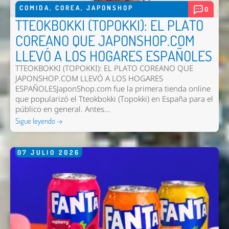
COMIDA
,
COREA
,
JAPONSHOP
0
TTEOKBOKKI (TOPOKKI): EL PLATO
COREANO QUE JAPONSHOP.COM
LLEVÓ A LOS HOGARES ESPAÑOLES
TTEOKBOKKI (TOPOKKI): EL PLATO COREANO QUE
JAPONSHOP.COM LLEVÓ A LOS HOGARES
ESPAÑOLESJaponShop.com fue la primera tienda online
que popularizó el Tteokbokki (Topokki) en España para el
público en general. Antes...
Sigue leyendo →
07
JULIO
2026