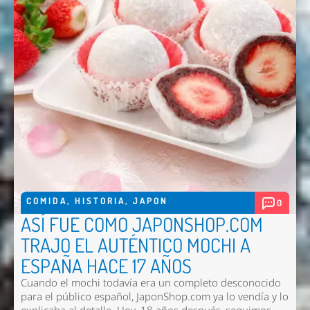
COMIDA
,
HISTORIA
,
JAPON
0
ASÍ FUE COMO JAPONSHOP.COM
TRAJO EL AUTÉNTICO MOCHI A
ESPAÑA HACE 17 AÑOS
Cuando el mochi todavía era un completo desconocido
para el público español, JaponShop.com ya lo vendía y lo