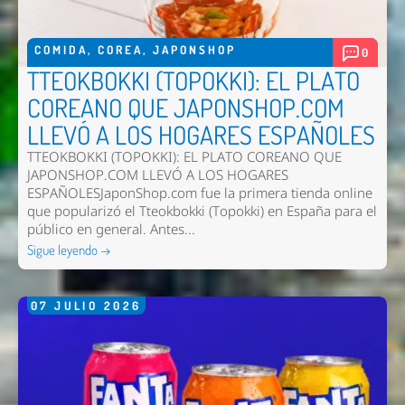
COMIDA
,
COREA
,
JAPONSHOP
0
TTEOKBOKKI (TOPOKKI): EL PLATO
COREANO QUE JAPONSHOP.COM
LLEVÓ A LOS HOGARES ESPAÑOLES
TTEOKBOKKI (TOPOKKI): EL PLATO COREANO QUE
JAPONSHOP.COM LLEVÓ A LOS HOGARES
ESPAÑOLESJaponShop.com fue la primera tienda online
que popularizó el Tteokbokki (Topokki) en España para el
público en general. Antes...
Sigue leyendo →
07
JULIO
2026