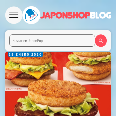
28
ENERO
2020