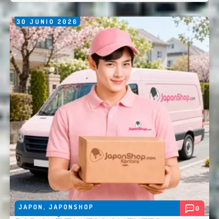
30
JUNIO
2026
Enviar
JAPON
,
JAPONSHOP
0