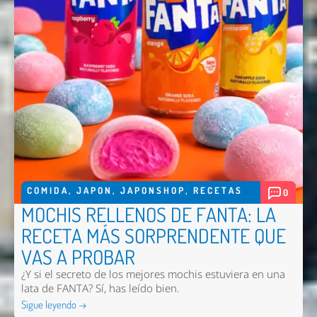
COMIDA
,
JAPON
,
JAPONSHOP
,
RECETAS
0
MOCHIS RELLENOS DE FANTA: LA
Nombre *
RECETA MÁS SORPRENDENTE QUE
VAS A PROBAR
Email *
¿Y si el secreto de los mejores mochis estuviera en una
Comentario *
lata de FANTA? Sí, has leído bien.
Sigue leyendo →