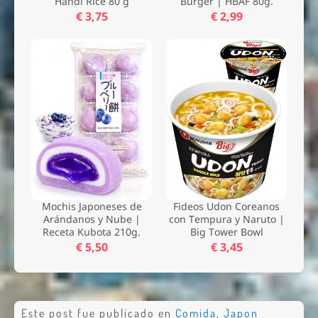
Handi Rice 80 g
Burger | HBAF 80g.
€ 3,75
€ 2,99
Mochis Japoneses de
Fideos Udon Coreanos
Arándanos y Nube |
con Tempura y Naruto |
Receta Kubota 210g.
Big Tower Bowl
€ 5,50
€ 3,45
Este post fue publicado en
Comida
,
Japon