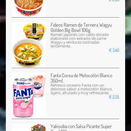
Fideos Ramen de Ternera Wagyu
Golden Big Bowl 106g.
Ramen japonés con caldo dorado
elaborado con extracto de carne
Wagyu y verduras cocinadas
lentamente.
€ 3,40
Fanta Corea de Melocotón Blanco
350ml.
Refresco coreano Fanta con un
delicioso sabor a melocotón blanco,
ligero, afrutado y muy refrescante.
€ 2,55
Yakisoba con Salsa Picante Super