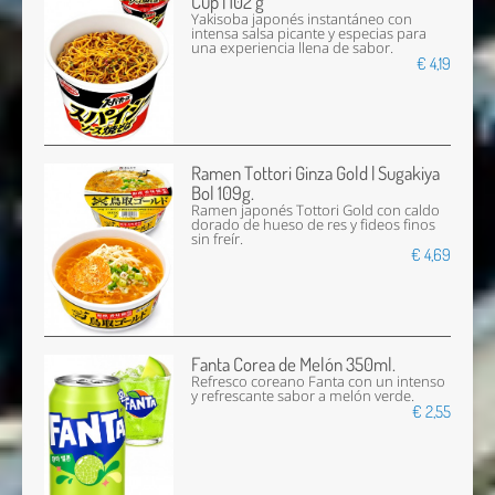
Cup | 102 g
Yakisoba japonés instantáneo con
intensa salsa picante y especias para
una experiencia llena de sabor.
€ 4,19
Ramen Tottori Ginza Gold | Sugakiya
Bol 109g.
Ramen japonés Tottori Gold con caldo
dorado de hueso de res y fideos finos
sin freír.
€ 4,69
Fanta Corea de Melón 350ml.
Refresco coreano Fanta con un intenso
y refrescante sabor a melón verde.
€ 2,55