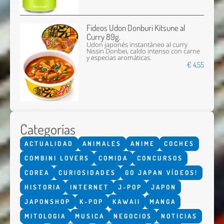
Fideos Udon Donburi Kitsune al
Curry 89g.
Udon japonés instantáneo al curry
Nissin Donbei, caldo intenso con carne
y especias aromáticas.
€ 4,55
Categorías
ACTUALIDAD
ANIMALES
ANIME
COCHES
COMBINI LOVERS
COMIDA
CONCURSOS
COREA
CURIOSIDADES
GO JAPAN VÍDEOS!
HISTORIA
INTERNET
J-POP
JAPON
JAPONSHOP
K-POP
KAWAII
MANGA
MITOLOGIA
MUSICA
NEGOCIOS
NOTICIAS