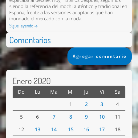
explicaba al detalle. Hoy, 18 años después, seguimos
siendo la referencia del mochi auténtico y tradicional en
España, frente a las versiones adaptadas que han
inundado el mercado con la moda.
Sigue leyendo →
Comentarios
Agregar comentario
Enero 2020
Do
Lu
Ma
Mi
Ju
Vi
Sa
1
2
3
4
5
6
7
8
9
10
11
12
13
14
15
16
17
18