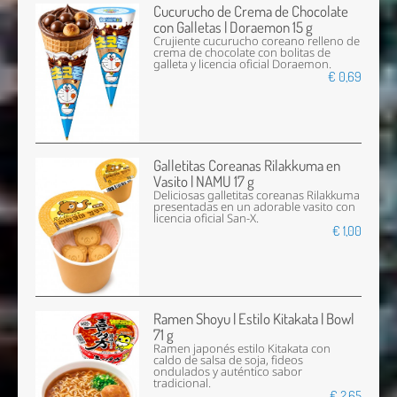
Cucurucho de Crema de Chocolate
con Galletas | Doraemon 15 g
Crujiente cucurucho coreano relleno de
crema de chocolate con bolitas de
galleta y licencia oficial Doraemon.
€ 0,69
Galletitas Coreanas Rilakkuma en
Vasito | NAMU 17 g
Deliciosas galletitas coreanas Rilakkuma
presentadas en un adorable vasito con
licencia oficial San-X.
€ 1,00
Ramen Shoyu | Estilo Kitakata | Bowl
71 g
Ramen japonés estilo Kitakata con
caldo de salsa de soja, fideos
ondulados y auténtico sabor
tradicional.
€ 2,65