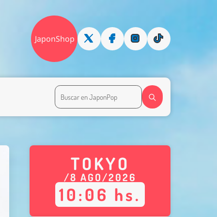
JaponShop
TOKYO
/
8
AGO
/
2026
10
:
06
hs.