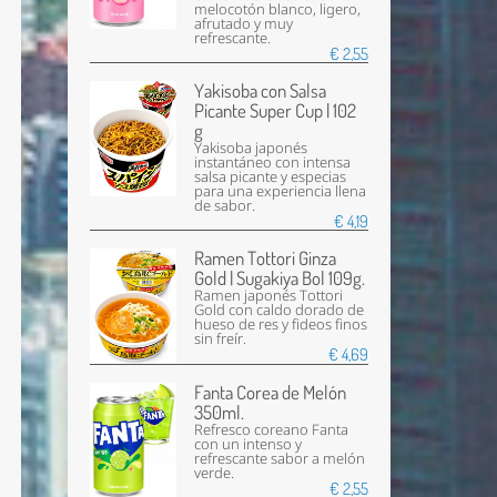
melocotón blanco, ligero,
afrutado y muy
refrescante.
€ 2,55
Yakisoba con Salsa
Picante Super Cup | 102
g
Yakisoba japonés
instantáneo con intensa
salsa picante y especias
para una experiencia llena
de sabor.
€ 4,19
Ramen Tottori Ginza
Gold | Sugakiya Bol 109g.
Ramen japonés Tottori
Gold con caldo dorado de
hueso de res y fideos finos
sin freír.
€ 4,69
Fanta Corea de Melón
350ml.
Refresco coreano Fanta
con un intenso y
refrescante sabor a melón
verde.
€ 2,55