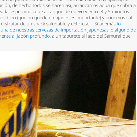
ración, de hecho todos se hacen así, arrancamos agua que cubra a
seada, esperamos que arranque de nuevo y entre 3 y 5 minutos
rimos bien (que no queden mojados es importante) y ponemos sal
a disfrutar de un snack saludable y delicioso. Si además
lo
 una de nuestras cervezas de importación japonesas
,
o alguno de
amente al Japón profundo
, a un taburete al lado del Samurai que