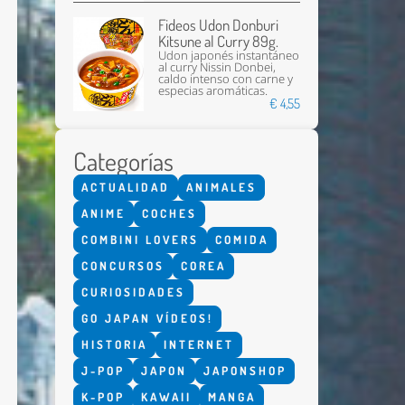
Fideos Udon Donburi
Kitsune al Curry 89g.
Udon japonés instantáneo
al curry Nissin Donbei,
caldo intenso con carne y
especias aromáticas.
€ 4,55
Categorías
Enviar
ACTUALIDAD
ANIMALES
ANIME
COCHES
COMBINI LOVERS
COMIDA
CONCURSOS
COREA
CURIOSIDADES
GO JAPAN VÍDEOS!
HISTORIA
INTERNET
J-POP
JAPON
JAPONSHOP
K-POP
KAWAII
MANGA