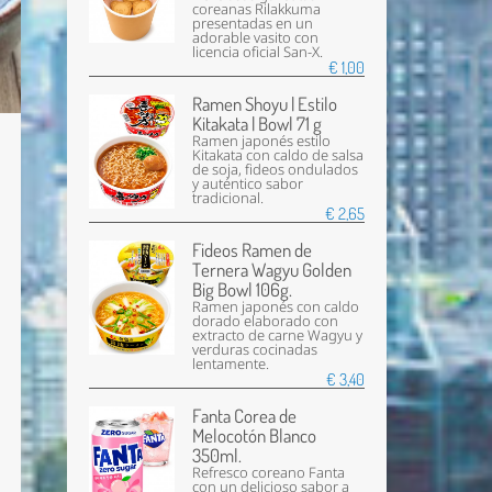
coreanas Rilakkuma
presentadas en un
adorable vasito con
licencia oficial San-X.
€ 1,00
Ramen Shoyu | Estilo
Kitakata | Bowl 71 g
Ramen japonés estilo
Kitakata con caldo de salsa
de soja, fideos ondulados
y auténtico sabor
tradicional.
€ 2,65
Fideos Ramen de
Ternera Wagyu Golden
Big Bowl 106g.
Ramen japonés con caldo
dorado elaborado con
extracto de carne Wagyu y
verduras cocinadas
lentamente.
€ 3,40
Fanta Corea de
Melocotón Blanco
350ml.
Refresco coreano Fanta
con un delicioso sabor a