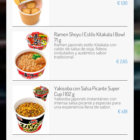
€ 1,00
Ramen Shoyu | Estilo Kitakata | Bowl
71 g
Ramen japonés estilo Kitakata con
caldo de salsa de soja, fideos
ondulados y auténtico sabor
tradicional.
€ 2,65
Yakisoba con Salsa Picante Super
Cup | 102 g
Yakisoba japonés instantáneo con
intensa salsa picante y especias para
una experiencia llena de sabor.
€ 4,19