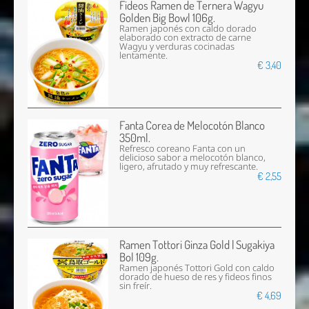
Fideos Ramen de Ternera Wagyu
Golden Big Bowl 106g.
Ramen japonés con caldo dorado
elaborado con extracto de carne
Wagyu y verduras cocinadas
lentamente.
€ 3,40
Fanta Corea de Melocotón Blanco
350ml.
Refresco coreano Fanta con un
delicioso sabor a melocotón blanco,
ligero, afrutado y muy refrescante.
€ 2,55
Ramen Tottori Ginza Gold | Sugakiya
Bol 109g.
Ramen japonés Tottori Gold con caldo
dorado de hueso de res y fideos finos
sin freír.
€ 4,69