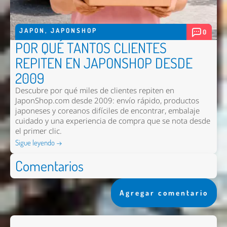
JAPON
,
JAPONSHOP
0
POR QUÉ TANTOS CLIENTES
REPITEN EN JAPONSHOP DESDE
2009
Descubre por qué miles de clientes repiten en
JaponShop.com desde 2009: envío rápido, productos
japoneses y coreanos difíciles de encontrar, embalaje
cuidado y una experiencia de compra que se nota desde
el primer clic.
Sigue leyendo →
Comentarios
Agregar comentario