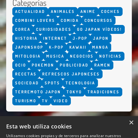
Categorías
ACTUALIDAD
ANIMALES
ANIME
COCHES
COMBINI LOVERS
COMIDA
CONCURSOS
COREA
CURIOSIDADES
GO JAPAN VÍDEOS!
HISTORIA
INTERNET
J-POP
JAPON
JAPONSHOP
K-POP
KAWAII
MANGA
MITOLOGIA
MUSICA
NEGOCIOS
NOTICIAS
OCIO
POKEMON
PUBLICIDAD
RAMEN
RECETAS
REFRESCOS JAPONESES
SOCIEDAD
SPOTS
TECNOLOGIA
TERREMOTO JAPON
TOKYO
TRADICIONES
TURISMO
TV
VIDEO
×
Esta web utiliza cookies
Utilizamos cookies propias y de terceros para analizar nuestros