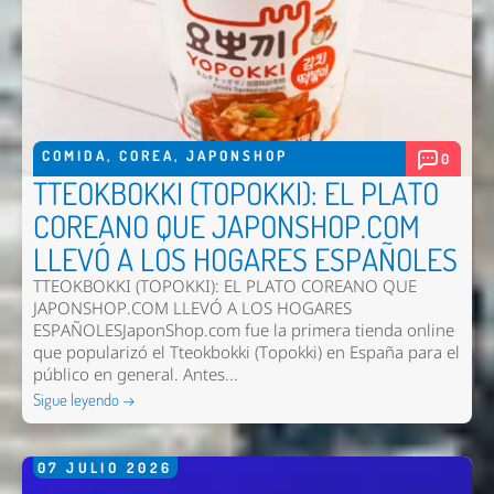
Enviar
COMIDA
,
COREA
,
JAPONSHOP
0
TTEOKBOKKI (TOPOKKI): EL PLATO
COREANO QUE JAPONSHOP.COM
LLEVÓ A LOS HOGARES ESPAÑOLES
TTEOKBOKKI (TOPOKKI): EL PLATO COREANO QUE
JAPONSHOP.COM LLEVÓ A LOS HOGARES
ESPAÑOLESJaponShop.com fue la primera tienda online
que popularizó el Tteokbokki (Topokki) en España para el
público en general. Antes...
Sigue leyendo →
07
JULIO
2026