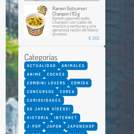
Ramen Gotsumori
Chanpon | 113 g
Ramen japonés estilo
Chanpon con caldo de
marisco y verduras y una
generosa ración de fideos
gruesos.
€ 3,65
Categorías
Enviar
ACTUALIDAD
ANIMALES
ANIME
COCHES
COMBINI LOVERS
COMIDA
CONCURSOS
COREA
CURIOSIDADES
GO JAPAN VÍDEOS!
HISTORIA
INTERNET
J-POP
JAPON
JAPONSHOP