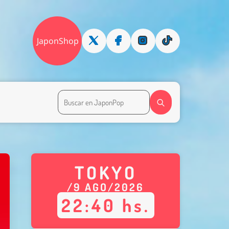
JaponShop
TOKYO
/
9
AGO
/
2026
22
:
40
hs.