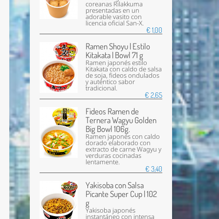
coreanas Rilakkuma
presentadas en un
adorable vasito con
licencia oficial San-X.
€ 1,00
Ramen Shoyu | Estilo
Kitakata | Bowl 71 g
Ramen japonés estilo
Kitakata con caldo de salsa
de soja, fideos ondulados
y auténtico sabor
tradicional.
€ 2,65
Fideos Ramen de
Ternera Wagyu Golden
Big Bowl 106g.
Ramen japonés con caldo
dorado elaborado con
extracto de carne Wagyu y
verduras cocinadas
lentamente.
€ 3,40
Yakisoba con Salsa
Picante Super Cup | 102
g
Yakisoba japonés
instantáneo con intensa