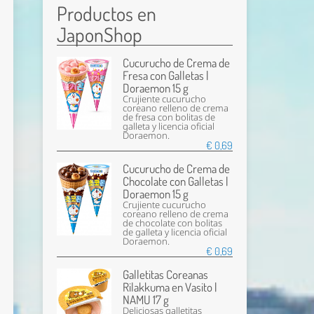
Productos en
JaponShop
Cucurucho de Crema de
Fresa con Galletas |
Doraemon 15 g
Crujiente cucurucho
coreano relleno de crema
de fresa con bolitas de
galleta y licencia oficial
Doraemon.
€ 0,69
Cucurucho de Crema de
Chocolate con Galletas |
Doraemon 15 g
Crujiente cucurucho
coreano relleno de crema
de chocolate con bolitas
de galleta y licencia oficial
Doraemon.
€ 0,69
Galletitas Coreanas
Rilakkuma en Vasito |
NAMU 17 g
Deliciosas galletitas