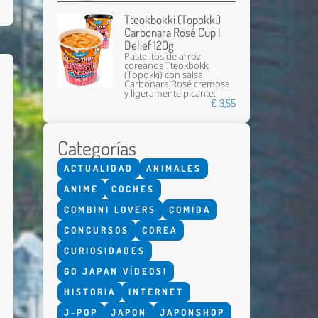
Tteokbokki (Topokki)
Carbonara Rosé Cup |
Delief 120g
Pastelitos de arroz
coreanos Tteokbokki
(Topokki) con salsa
Carbonara Rosé cremosa
y ligeramente picante.
€ 3,55
Enviar
Categorías
ACTUALIDAD
ANIMALES
ANIME
COCHES
COMBINI LOVERS
COMIDA
CONCURSOS
COREA
CURIOSIDADES
GO JAPAN VÍDEOS!
HISTORIA
INTERNET
J-POP
JAPON
JAPONSHOP