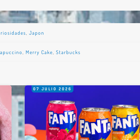
riosidades
,
Japon
rapuccino
,
Merry Cake
,
Starbucks
07
JULIO
2026