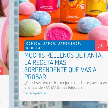
COMIDA
,
JAPON
,
JAPONSHOP
,
0
RECETAS
MOCHIS RELLENOS DE FANTA:
LA RECETA MÁS
SORPRENDENTE QUE VAS A
0
PROBAR
¿Y si el secreto de los mejores mochis estuviera en
una lata de FANTA? Sí, has leído bien.
Sigue leyendo →
l