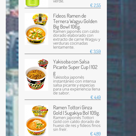
verde.
€ 2,55
Fideos Ramen de
Ternera Wagyu Golden
Big Bowl 106g.
Ramen japonés con caldo
dorado elaborado con
extracto de carne Wagyu y
verduras cocinadas
lentamente.
€ 3,59
Yakisoba con Salsa
Picante Super Cup | 102
g
Yakisoba japonés
instantáneo con intensa
salsa picante y especias
para una experiencia llena
de sabor.
€ 4,49
Ramen Tottori Ginza
Gold | Sugakiya Bol 109g.
Ramen japonés Tottori
Gold con caldo dorado de
hueso de res y fideos finos
sin freír.
€ 4,89