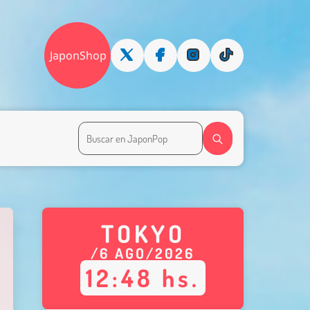
JaponShop
TOKYO
/
6
AGO
/
2026
12
:
48
hs.