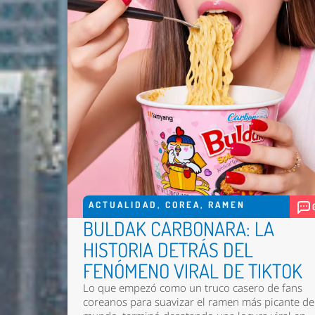
ACTUALIDAD
,
COREA
,
RAMEN
BULDAK CARBONARA: LA
HISTORIA DETRÁS DEL
FENÓMENO VIRAL DE TIKTOK
Lo que empezó como un truco casero de fans
coreanos para suavizar el ramen más picante de