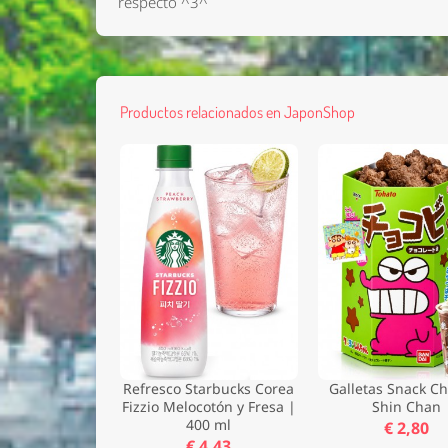
respecto ^3^
Productos relacionados en JaponShop
Refresco Starbucks Corea
Galletas Snack C
Fizzio Melocotón y Fresa |
Shin Chan
400 ml
€ 2,80
€ 4,43