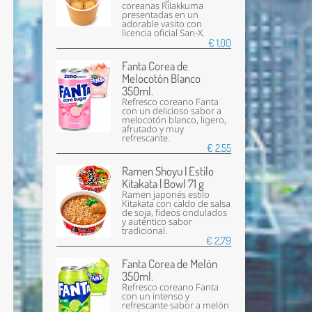
coreanas Rilakkuma
presentadas en un
adorable vasito con
licencia oficial San-X.
€ 1,00
Fanta Corea de
Melocotón Blanco
350ml.
Refresco coreano Fanta
con un delicioso sabor a
melocotón blanco, ligero,
afrutado y muy
refrescante.
€ 2,55
Ramen Shoyu | Estilo
Kitakata | Bowl 71 g
Ramen japonés estilo
Kitakata con caldo de salsa
de soja, fideos ondulados
y auténtico sabor
tradicional.
€ 2,79
Fanta Corea de Melón
350ml.
Refresco coreano Fanta
con un intenso y
refrescante sabor a melón