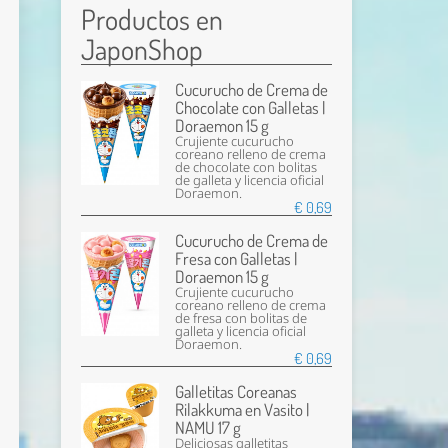
Productos en
JaponShop
Cucurucho de Crema de
Chocolate con Galletas |
Doraemon 15 g
Crujiente cucurucho
coreano relleno de crema
de chocolate con bolitas
de galleta y licencia oficial
Doraemon.
€ 0,69
Cucurucho de Crema de
Fresa con Galletas |
Doraemon 15 g
Crujiente cucurucho
coreano relleno de crema
de fresa con bolitas de
galleta y licencia oficial
Doraemon.
€ 0,69
Galletitas Coreanas
Rilakkuma en Vasito |
NAMU 17 g
Deliciosas galletitas