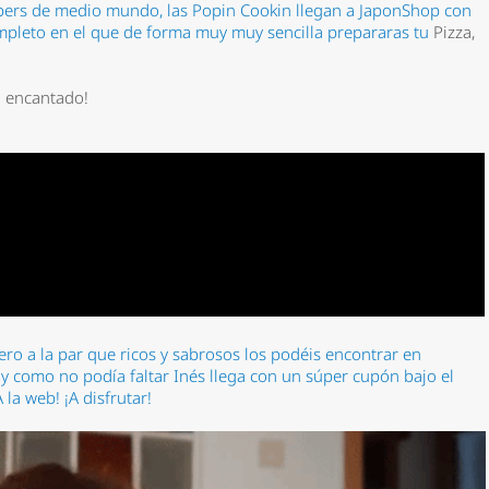
ubers de medio mundo, las Popin Cookin llegan a JaponShop con
mpleto en el que de forma muy muy sencilla prepararas tu
Pizza,
a encantado!
pero a la par que ricos y sabrosos los podéis encontrar en
y como no podía faltar Inés llega con un súper cupón bajo el
la web! ¡A disfrutar!