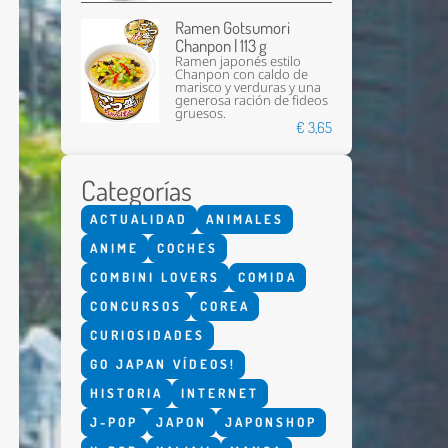
Ramen Gotsumori
Chanpon | 113 g
Ramen japonés estilo
Chanpon con caldo de
marisco y verduras y una
generosa ración de fideos
gruesos.
€ 3,65
Categorías
Enviar
ACTUALIDAD
ANIMALES
ANIME
COCHES
COMBINI LOVERS
COMIDA
CONCURSOS
COREA
CURIOSIDADES
GO JAPAN VÍDEOS!
HISTORIA
INTERNET
J-POP
JAPON
JAPONSHOP