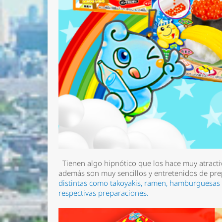
Tienen algo hipnótico que los hace muy atract
además son muy sencillos y entretenidos de p
distintas como takoyakis, ramen, hamburguesas c
respectivas preparaciones.