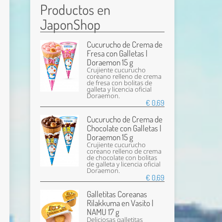
Productos en
JaponShop
Cucurucho de Crema de
Fresa con Galletas |
Doraemon 15 g
Crujiente cucurucho
coreano relleno de crema
de fresa con bolitas de
galleta y licencia oficial
Doraemon.
€ 0,69
Cucurucho de Crema de
Chocolate con Galletas |
Doraemon 15 g
Crujiente cucurucho
coreano relleno de crema
de chocolate con bolitas
de galleta y licencia oficial
Doraemon.
€ 0,69
Galletitas Coreanas
Rilakkuma en Vasito |
NAMU 17 g
Deliciosas galletitas