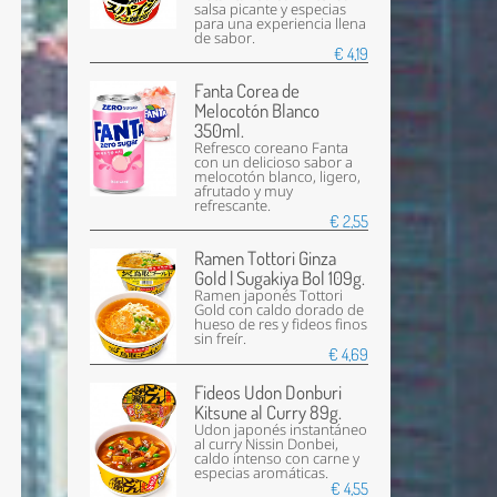
salsa picante y especias
para una experiencia llena
de sabor.
€ 4,19
Fanta Corea de
Melocotón Blanco
350ml.
Refresco coreano Fanta
con un delicioso sabor a
melocotón blanco, ligero,
afrutado y muy
refrescante.
€ 2,55
Ramen Tottori Ginza
Gold | Sugakiya Bol 109g.
Ramen japonés Tottori
Gold con caldo dorado de
hueso de res y fideos finos
sin freír.
€ 4,69
Fideos Udon Donburi
Kitsune al Curry 89g.
Udon japonés instantáneo
al curry Nissin Donbei,
caldo intenso con carne y
especias aromáticas.
€ 4,55