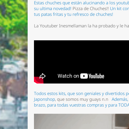
Estas chuches que están alucinando a los yout
su ultima novedad!
Pizza de Chuches!!
Un kit co
tus patas fritas y tu refresco de chuches!
La Youtuber Inesmellaman la ha probado y le h
Todos estos kits, que son geniales y divertidos 
Japonshop
, que somos muy guays n.n
Además, 
brazo, para todas vuestras compras y para TODA 