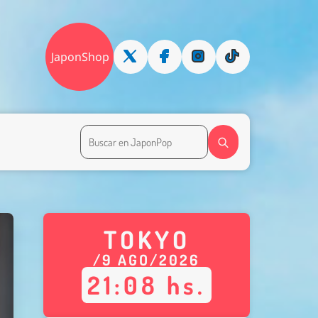
JaponShop
TOKYO
/
9
AGO
/
2026
21
:
08
hs.