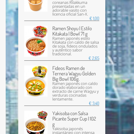
coreanas Rilakkuma
presentadas en un
adorable vasito con
licencia oficial San-X.
€ 1,00
Ramen Shoyu | Estilo
Kitakata | Bowl 71 g
Ramen japonés estilo
Kitakata con caldo de salsa
de soja, fideos ondulados
y auténtico sabor
tradicional.
€ 2,65
Fideos Ramen de
Ternera Wagyu Golden
Big Bowl 106g.
Ramen japonés con caldo
dorado elaborado con
extracto de carne Wagyu y
verduras cocinadas
lentamente.
€ 3,40
Yakisoba con Salsa
Picante Super Cup | 102
g
Yakisoba japonés
instantáneo con intensa