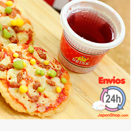
*
rio *