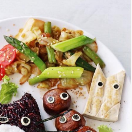
*
rio *