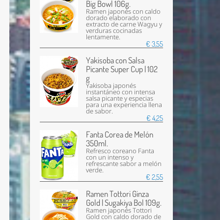
Big Bowl 106g.
Ramen japonés con caldo
dorado elaborado con
extracto de carne Wagyu y
verduras cocinadas
lentamente.
€ 3,55
Yakisoba con Salsa
Picante Super Cup | 102
g
Yakisoba japonés
instantáneo con intensa
salsa picante y especias
para una experiencia llena
de sabor.
€ 4,25
Fanta Corea de Melón
350ml.
Refresco coreano Fanta
con un intenso y
refrescante sabor a melón
verde.
€ 2,55
Ramen Tottori Ginza
Gold | Sugakiya Bol 109g.
Ramen japonés Tottori
Gold con caldo dorado de