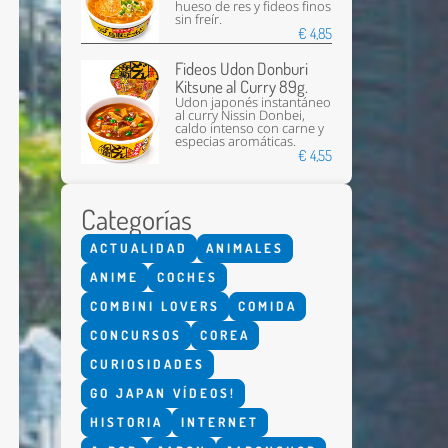
hueso de res y fideos finos
sin freír.
€ 4,85
Fideos Udon Donburi
Kitsune al Curry 89g.
Udon japonés instantáneo
al curry Nissin Donbei,
caldo intenso con carne y
especias aromáticas.
€ 4,55
Enviar
Categorías
ACTUALIDAD
ANIMALES
ANIME
COCHES
COMBINI LOVERS
COMIDA
CONCURSOS
COREA
CURIOSIDADES
GO JAPAN VÍDEOS!
HISTORIA
INTERNET