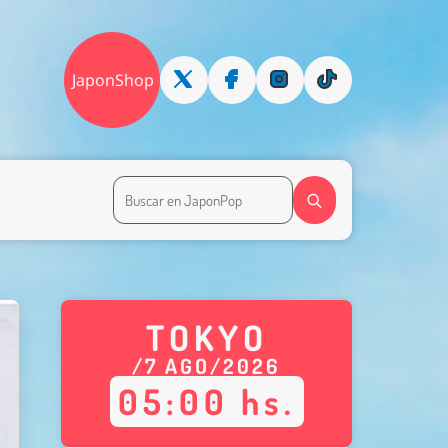
JaponShop
TOKYO
/
7
AGO
/
2026
05
:
00
hs.