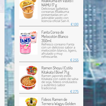
Rilakkuma en Vasito |
NAMU 17 g
Deliciosas galletitas
coreanas Rilakkuma
presentadas en un
adorable vasito con
licencia oficial San-X.
€ 1,00
Fanta Corea de
Melocotón Blanco
350ml.
Refresco coreano Fanta
con un delicioso sabor a
melocotón blanco, ligero,
afrutado y muy
refrescante.
€ 2,55
Ramen Shoyu | Estilo
Kitakata | Bowl 71 g
Ramen japonés estilo
Kitakata con caldo de salsa
de soja, fideos ondulados
y auténtico sabor
tradicional.
€ 2,75
Fideos Ramen de
Ternera Wagyu Golden