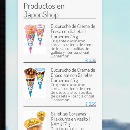
Productos en
JaponShop
Cucurucho de Crema de
Fresa con Galletas |
Doraemon 15 g
Crujiente cucurucho
coreano relleno de crema
de fresa con bolitas de
galleta y licencia oficial
Doraemon.
€ 0,69
Cucurucho de Crema de
Chocolate con Galletas |
Doraemon 15 g
Crujiente cucurucho
coreano relleno de crema
de chocolate con bolitas
de galleta y licencia oficial
Doraemon.
€ 0,69
Galletitas Coreanas
Rilakkuma en Vasito |
NAMU 17 g
Deliciosas galletitas