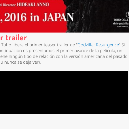
r trailer
 Toho libera el primer teaser trailer de "
Godzilla: Resurgence
" Si
ontinuación os presentamos el primer avance de la pelicula, un
iene ningún tipo de relación con la versión americana del pasado
ju nunca se deja ver).