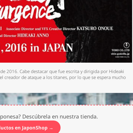
o de 2016. Cabe destacar que fue escrita y dirigida por Hideaki
 el creador de ataque a los titanes, por lo que se espera mucho
japonesa? Descúbrela en nuestra tienda.
ductos en JaponShop →