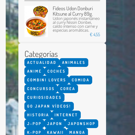
Fideos Udon Donburi
Kitsune al Curry 89g.
Udon japonés instantáneo
al curry Nissin Donbei,
caldo intenso con carne y
especias aromáticas.
€ 4,55
Categorías
Enviar
ACTUALIDAD
ANIMALES
ANIME
COCHES
COMBINI LOVERS
COMIDA
CONCURSOS
COREA
CURIOSIDADES
GO JAPAN VÍDEOS!
HISTORIA
INTERNET
J-POP
JAPON
JAPONSHOP
K-POP
KAWAII
MANGA