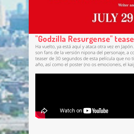
"Godzilla Resurgense" tease
Ha vuelto, ya está aquí y ataca otra vez en Japón.
son fans de la versión nipona del personaje, a c
teaser de 30 segundos de esta película que no t
año, así como el poster (no os emocioneis, el kai