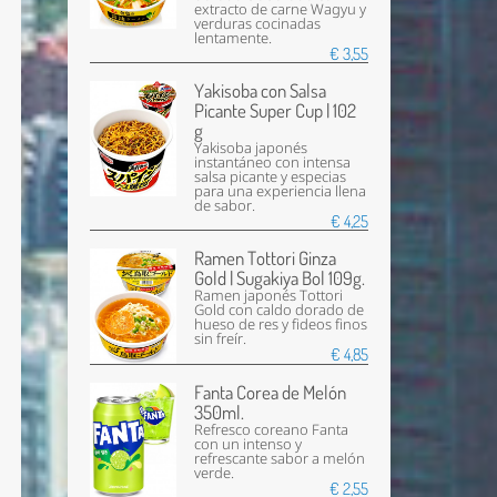
extracto de carne Wagyu y
verduras cocinadas
lentamente.
€ 3,55
Yakisoba con Salsa
Picante Super Cup | 102
g
Yakisoba japonés
instantáneo con intensa
salsa picante y especias
para una experiencia llena
de sabor.
€ 4,25
Ramen Tottori Ginza
Gold | Sugakiya Bol 109g.
Ramen japonés Tottori
Gold con caldo dorado de
hueso de res y fideos finos
sin freír.
€ 4,85
Fanta Corea de Melón
350ml.
Refresco coreano Fanta
con un intenso y
refrescante sabor a melón
verde.
€ 2,55