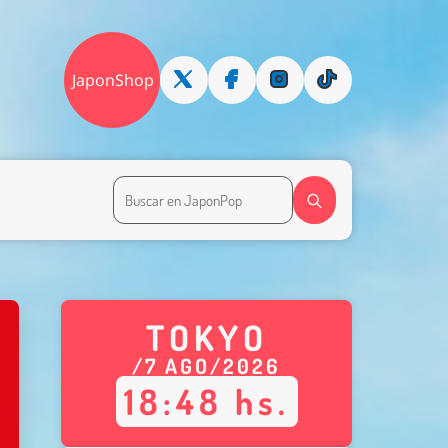
JaponShop
TOKYO
/
7
AGO
/
2026
18
:
48
hs.