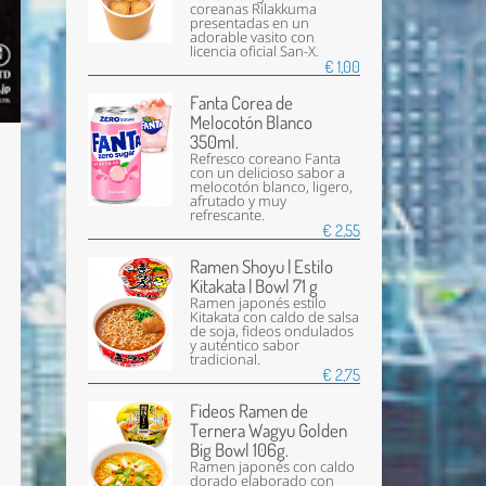
coreanas Rilakkuma
presentadas en un
adorable vasito con
licencia oficial San-X.
€ 1,00
Fanta Corea de
Melocotón Blanco
350ml.
Refresco coreano Fanta
con un delicioso sabor a
melocotón blanco, ligero,
afrutado y muy
refrescante.
€ 2,55
Ramen Shoyu | Estilo
Kitakata | Bowl 71 g
Ramen japonés estilo
Kitakata con caldo de salsa
de soja, fideos ondulados
y auténtico sabor
tradicional.
€ 2,75
Fideos Ramen de
Ternera Wagyu Golden
Big Bowl 106g.
Ramen japonés con caldo
dorado elaborado con