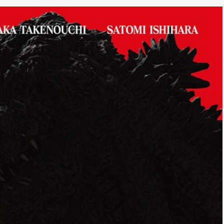
*
rio *