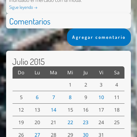
inundado el mercado con la moda.
Sigue leyendo →
Comentarios
Agregar comentario
Julio 2015
Do
Lu
Ma
Mi
Ju
Vi
Sa
1
2
3
4
5
6
7
8
9
10
11
12
13
14
15
16
17
18
19
20
21
22
23
24
25
26
27
28
29
30
31