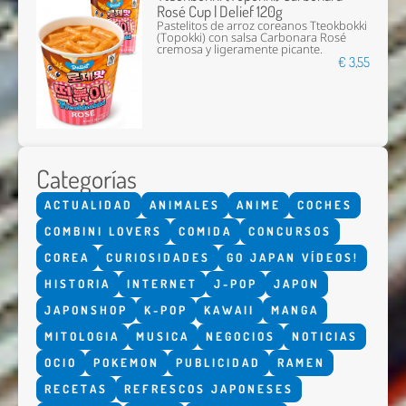
Rosé Cup | Delief 120g
Pastelitos de arroz coreanos Tteokbokki
(Topokki) con salsa Carbonara Rosé
cremosa y ligeramente picante.
€ 3,55
Categorías
ACTUALIDAD
ANIMALES
ANIME
COCHES
COMBINI LOVERS
COMIDA
CONCURSOS
COREA
CURIOSIDADES
GO JAPAN VÍDEOS!
HISTORIA
INTERNET
J-POP
JAPON
JAPONSHOP
K-POP
KAWAII
MANGA
MITOLOGIA
MUSICA
NEGOCIOS
NOTICIAS
OCIO
POKEMON
PUBLICIDAD
RAMEN
RECETAS
REFRESCOS JAPONESES