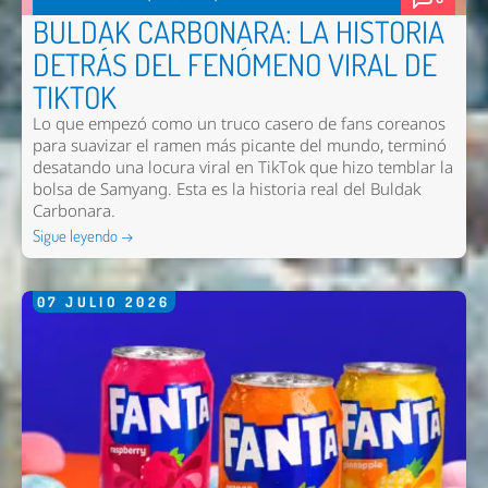
BULDAK CARBONARA: LA HISTORIA
DETRÁS DEL FENÓMENO VIRAL DE
TIKTOK
Lo que empezó como un truco casero de fans coreanos
para suavizar el ramen más picante del mundo, terminó
desatando una locura viral en TikTok que hizo temblar la
bolsa de Samyang. Esta es la historia real del Buldak
Carbonara.
Sigue leyendo →
07
JULIO
2026