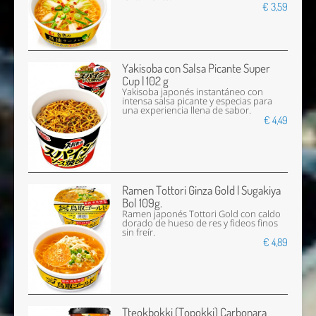
€ 3,59
Yakisoba con Salsa Picante Super
Cup | 102 g
Yakisoba japonés instantáneo con
intensa salsa picante y especias para
una experiencia llena de sabor.
€ 4,49
Ramen Tottori Ginza Gold | Sugakiya
Bol 109g.
Ramen japonés Tottori Gold con caldo
dorado de hueso de res y fideos finos
sin freír.
€ 4,89
Tteokbokki (Topokki) Carbonara