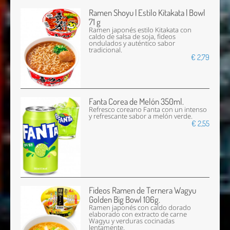
Ramen Shoyu | Estilo Kitakata | Bowl
71 g
Ramen japonés estilo Kitakata con
caldo de salsa de soja, fideos
ondulados y auténtico sabor
tradicional.
€ 2,79
Fanta Corea de Melón 350ml.
Refresco coreano Fanta con un intenso
y refrescante sabor a melón verde.
€ 2,55
Fideos Ramen de Ternera Wagyu
Golden Big Bowl 106g.
Ramen japonés con caldo dorado
elaborado con extracto de carne
Wagyu y verduras cocinadas
lentamente.