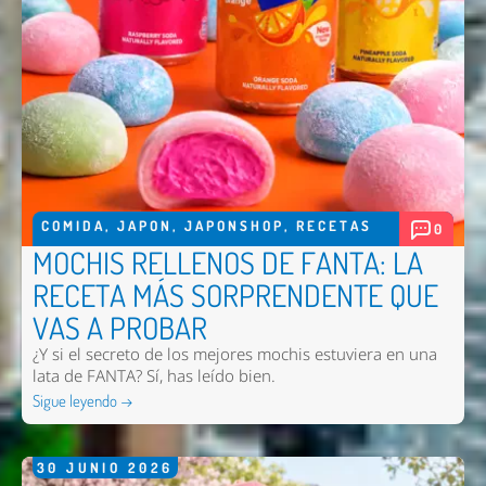
COMIDA
,
JAPON
,
JAPONSHOP
,
RECETAS
0
MOCHIS RELLENOS DE FANTA: LA
RECETA MÁS SORPRENDENTE QUE
VAS A PROBAR
¿Y si el secreto de los mejores mochis estuviera en una
lata de FANTA? Sí, has leído bien.
Sigue leyendo →
30
JUNIO
2026