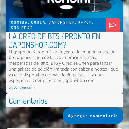
COMIDA
,
COREA
,
JAPONSHOP
,
K-POP
,
0
SOCIEDAD
LA OREO DE BTS ¿PRONTO EN
JAPONSHOP.COM?
El grupo de K-pop más influyente del mundo acaba de
protagonizar una de las colaboraciones más
inesperadas del año. BTS y Oreo se unen para lanzar
una galleta de edición limitada con sabor a hotteok que
ya está disponible en más de 80 países — y que
esperamos tener pronto en
JaponShop.com
.
Sigue leyendo →
Comentarios
Agregar comentario