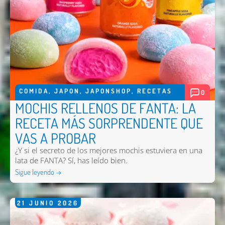
COMIDA
,
JAPON
,
JAPONSHOP
,
RECETAS
0
MOCHIS RELLENOS DE FANTA: LA
RECETA MÁS SORPRENDENTE QUE
VAS A PROBAR
¿Y si el secreto de los mejores mochis estuviera en una
lata de FANTA? Sí, has leído bien.
Sigue leyendo →
21
JUNIO
2026