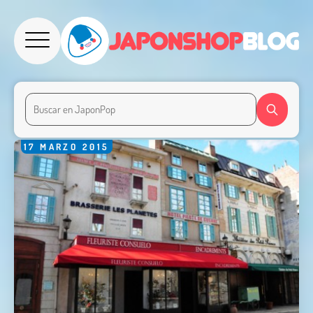
17
MARZO
2015