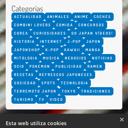
Categorías
ACTUALIDAD
ANIMALES
ANIME
COCHES
COMBINI LOVERS
COMIDA
CONCURSOS
COREA
CURIOSIDADES
GO JAPAN VÍDEOS!
HISTORIA
INTERNET
J-POP
JAPON
JAPONSHOP
K-POP
KAWAII
MANGA
MITOLOGIA
MUSICA
NEGOCIOS
NOTICIAS
OCIO
POKEMON
PUBLICIDAD
RAMEN
RECETAS
REFRESCOS JAPONESES
SOCIEDAD
SPOTS
TECNOLOGIA
TERREMOTO JAPON
TOKYO
TRADICIONES
TURISMO
TV
VIDEO
×
Esta web utiliza cookies