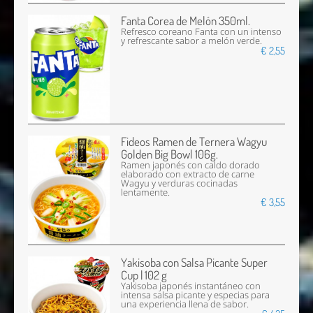
Fanta Corea de Melón 350ml.
Refresco coreano Fanta con un intenso
y refrescante sabor a melón verde.
€ 2,55
Fideos Ramen de Ternera Wagyu
Golden Big Bowl 106g.
Ramen japonés con caldo dorado
elaborado con extracto de carne
Wagyu y verduras cocinadas
lentamente.
€ 3,55
Yakisoba con Salsa Picante Super
Cup | 102 g
Yakisoba japonés instantáneo con
intensa salsa picante y especias para
una experiencia llena de sabor.