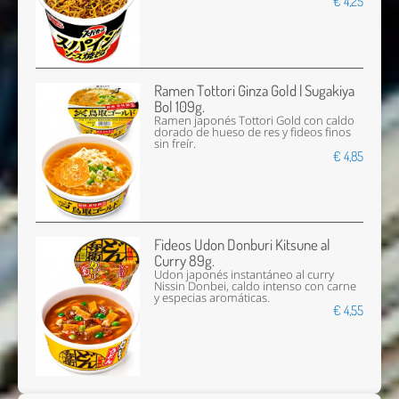
€ 4,25
Ramen Tottori Ginza Gold | Sugakiya
Bol 109g.
Ramen japonés Tottori Gold con caldo
dorado de hueso de res y fideos finos
sin freír.
€ 4,85
Fideos Udon Donburi Kitsune al
Curry 89g.
Udon japonés instantáneo al curry
Nissin Donbei, caldo intenso con carne
y especias aromáticas.
€ 4,55