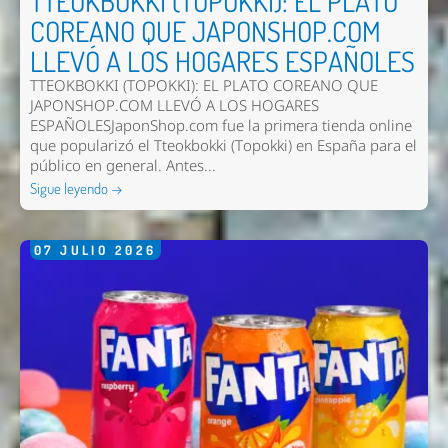
TTEOKBOKKI (TOPOKKI): EL PLATO
COREANO QUE JAPONSHOP.COM
LLEVÓ A LOS HOGARES ESPAÑOLES
TTEOKBOKKI (TOPOKKI): EL PLATO COREANO QUE
JAPONSHOP.COM LLEVÓ A LOS HOGARES
ESPAÑOLESJaponShop.com fue la primera tienda online
que popularizó el Tteokbokki (Topokki) en España para el
público en general. Antes...
Sigue leyendo →
07
JULIO
2026