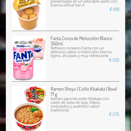
presentadas en un adorable vasito con
licencia oficial San-X.
€ 1,00
Fanta Corea de Melocotón Blanco
350ml.
Refresco coreano Fanta con un
delicioso sabor a melocotón blanco,
ligero, afrutado y muy refrescante.
€ 2,55
Ramen Shoyu | Estilo Kitakata | Bowl
71 g
Ramen japonés estilo Kitakata con
caldo de salsa de soja, fideos
ondulados y auténtico sabor
tradicional.
€ 2,75