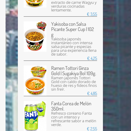
extracto de carne Wagyu y
verduras cocinadas
lentamente.
€ 3,55
Yakisoba con Salsa
Picante Super Cup | 102
g
Yakisoba japonés
instantáneo con intensa
salsa picante y especias
para una experiencia llena
de sabor.
€ 4,25
Ramen Tottori Ginza
Gold | Sugakiya Bol 109g.
Ramen japonés Tottori
Gold con caldo dorado de
hueso de res y fideos finos
sin freír.
€ 4,85
Fanta Corea de Melón
350ml.
Refresco coreano Fanta
con un intenso y
refrescante sabor a melón
verde.
€ 2,55