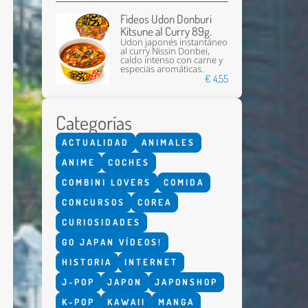
Fideos Udon Donburi
Kitsune al Curry 89g.
Udon japonés instantáneo
al curry Nissin Donbei,
caldo intenso con carne y
especias aromáticas.
€ 4,55
Categorías
Enviar
ACTUALIDAD
ANIMALES
ANIME
COCHES
COMBINI LOVERS
COMIDA
CONCURSOS
COREA
CURIOSIDADES
GO JAPAN VÍDEOS!
HISTORIA
INTERNET
J-POP
JAPON
JAPONSHOP
K-POP
KAWAII
MANGA