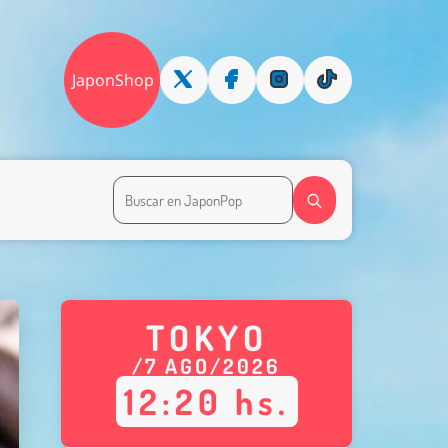
JaponShop
TOKYO
/
7
AGO
/
2026
12
:
20
hs.