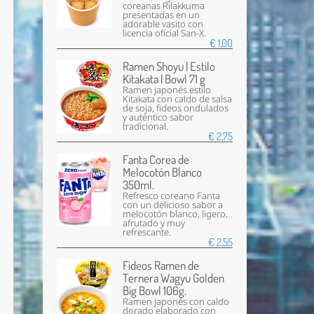
coreanas Rilakkuma
presentadas en un
adorable vasito con
licencia oficial San-X.
€ 1,00
Ramen Shoyu | Estilo
Kitakata | Bowl 71 g
Ramen japonés estilo
Kitakata con caldo de salsa
de soja, fideos ondulados
y auténtico sabor
tradicional.
€ 2,75
Fanta Corea de
Melocotón Blanco
350ml.
Refresco coreano Fanta
con un delicioso sabor a
melocotón blanco, ligero,
afrutado y muy
refrescante.
€ 2,55
Fideos Ramen de
Ternera Wagyu Golden
Big Bowl 106g.
Ramen japonés con caldo
dorado elaborado con