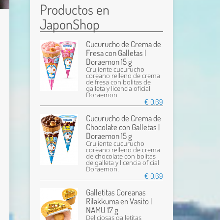
Productos en
JaponShop
Cucurucho de Crema de
Fresa con Galletas |
Doraemon 15 g
Crujiente cucurucho
coreano relleno de crema
de fresa con bolitas de
galleta y licencia oficial
Doraemon.
€ 0,69
Cucurucho de Crema de
Chocolate con Galletas |
Doraemon 15 g
Crujiente cucurucho
coreano relleno de crema
de chocolate con bolitas
de galleta y licencia oficial
Doraemon.
€ 0,69
Galletitas Coreanas
Rilakkuma en Vasito |
NAMU 17 g
Deliciosas galletitas