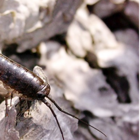
*
rio *