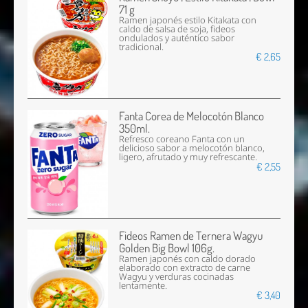
71 g
Ramen japonés estilo Kitakata con
caldo de salsa de soja, fideos
ondulados y auténtico sabor
tradicional.
€ 2,65
Fanta Corea de Melocotón Blanco
350ml.
Refresco coreano Fanta con un
delicioso sabor a melocotón blanco,
ligero, afrutado y muy refrescante.
€ 2,55
Fideos Ramen de Ternera Wagyu
Golden Big Bowl 106g.
Ramen japonés con caldo dorado
elaborado con extracto de carne
Wagyu y verduras cocinadas
lentamente.
€ 3,40