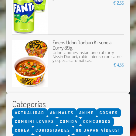
€ 2,55
Fideos Udon Donburi Kitsune al
Curry 89g.
Udon japonés instantáneo al curry
Nissin Donbei, caldo intenso con carne
y especias aromáticas.
€ 4,55
Categorías
ACTUALIDAD
ANIMALES
ANIME
COCHES
COMBINI LOVERS
COMIDA
CONCURSOS
COREA
CURIOSIDADES
GO JAPAN VÍDEOS!