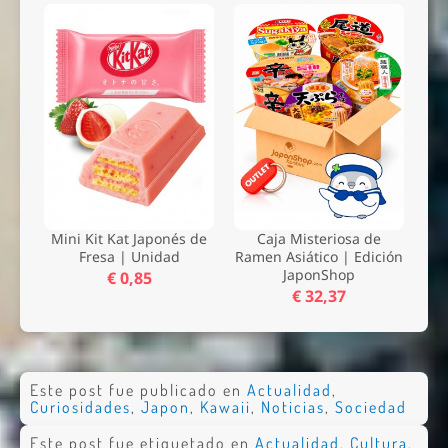
Mini Kit Kat Japonés de
Caja Misteriosa de
Fresa | Unidad
Ramen Asiático | Edición
JaponShop
€ 0,85
€ 32,37
Nombre *
Este post fue publicado en
Actualidad
,
Email *
Curiosidades
,
Japon
,
Kawaii
,
Noticias
,
Sociedad
Comentario *
Este post fue etiquetado en
Actualidad
,
Cultura
,