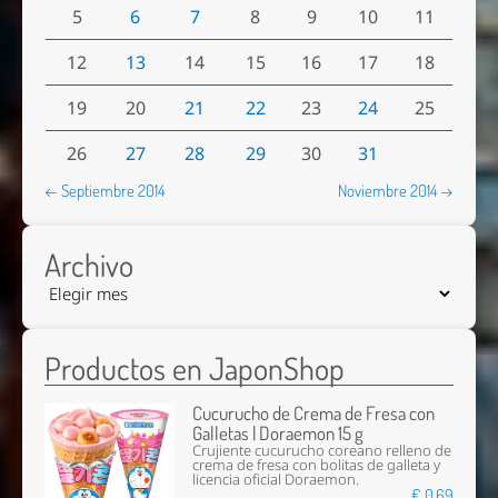
5
6
7
8
9
10
11
12
13
14
15
16
17
18
19
20
21
22
23
24
25
26
27
28
29
30
31
← Septiembre 2014
Noviembre 2014 →
Archivo
Productos en JaponShop
Cucurucho de Crema de Fresa con
Galletas | Doraemon 15 g
Crujiente cucurucho coreano relleno de
crema de fresa con bolitas de galleta y
licencia oficial Doraemon.
€ 0,69