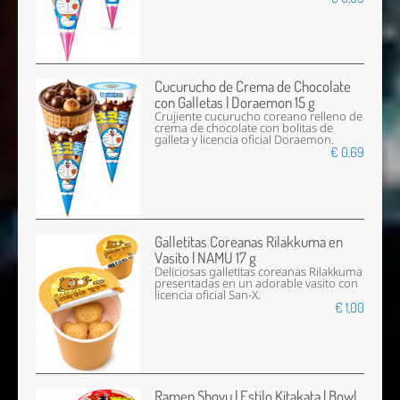
Cucurucho de Crema de Chocolate
con Galletas | Doraemon 15 g
Crujiente cucurucho coreano relleno de
crema de chocolate con bolitas de
galleta y licencia oficial Doraemon.
€ 0,69
Galletitas Coreanas Rilakkuma en
Vasito | NAMU 17 g
Deliciosas galletitas coreanas Rilakkuma
presentadas en un adorable vasito con
licencia oficial San-X.
€ 1,00
Ramen Shoyu | Estilo Kitakata | Bowl