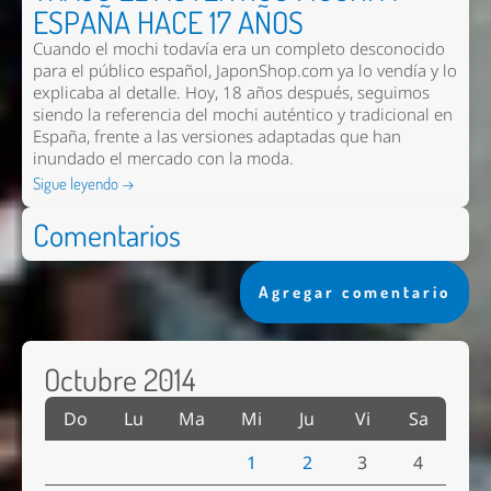
ESPAÑA HACE 17 AÑOS
Cuando el mochi todavía era un completo desconocido
para el público español, JaponShop.com ya lo vendía y lo
explicaba al detalle. Hoy, 18 años después, seguimos
siendo la referencia del mochi auténtico y tradicional en
España, frente a las versiones adaptadas que han
inundado el mercado con la moda.
Sigue leyendo →
Comentarios
Agregar comentario
Octubre 2014
Do
Lu
Ma
Mi
Ju
Vi
Sa
1
2
3
4