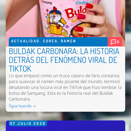
ACTUALIDAD
,
COREA
,
RAMEN
0
BULDAK CARBONARA: LA HISTORIA
DETRÁS DEL FENÓMENO VIRAL DE
TIKTOK
Lo que empezó como un truco casero de fans coreanos
para suavizar el ramen más picante del mundo, terminó
desatando una locura viral en TikTok que hizo temblar la
bolsa de Samyang. Esta es la historia real del Buldak
Carbonara.
Sigue leyendo →
07
JULIO
2026