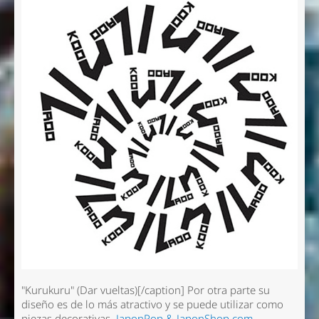
"Kurukuru" (Dar vueltas)[/caption] Por otra parte su
diseño es de lo más atractivo y se puede utilizar como
piezas decorativas.
JaponPop & JaponShop.com