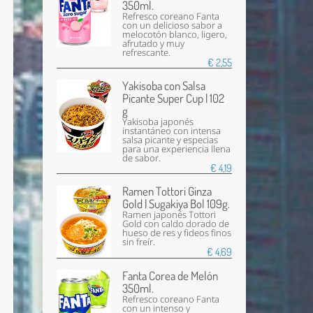
350ml.
Refresco coreano Fanta
con un delicioso sabor a
melocotón blanco, ligero,
afrutado y muy
refrescante.
€ 2,55
Yakisoba con Salsa
Picante Super Cup | 102
g
Yakisoba japonés
instantáneo con intensa
salsa picante y especias
para una experiencia llena
de sabor.
€ 4,19
Ramen Tottori Ginza
Gold | Sugakiya Bol 109g.
Ramen japonés Tottori
Gold con caldo dorado de
hueso de res y fideos finos
sin freír.
€ 4,69
Fanta Corea de Melón
350ml.
Refresco coreano Fanta
con un intenso y