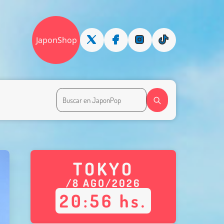
JaponShop
TOKYO
/
8
AGO
/
2026
20
:
56
hs.