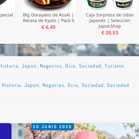
pecial
Big Dorayakis de Azuki |
Caja Sorpresa de Udon
.
Receta de Kyoto | Pack 5
Japonés | Selección
JaponShop
€ 6,45
€ 20,53
Historia
,
Japon
,
Negocios
,
Ocio
,
Sociedad
,
Turismo
,
Historia
,
Japon
,
Negocios
,
Ocio
,
Sociedad
,
Sociedad
30
JUNIO
2026