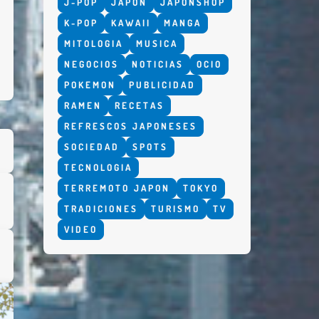
J-POP
JAPON
JAPONSHOP
K-POP
KAWAII
MANGA
MITOLOGIA
MUSICA
NEGOCIOS
NOTICIAS
OCIO
POKEMON
PUBLICIDAD
RAMEN
RECETAS
REFRESCOS JAPONESES
SOCIEDAD
SPOTS
TECNOLOGIA
TERREMOTO JAPON
TOKYO
TRADICIONES
TURISMO
TV
VIDEO