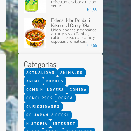
refrescante sabor a melón
verde.
€ 2,55
Fideos Udon Donburi
Kitsune al Curry 89g.
Udon japonés instantáneo
al curry Nissin Donbei,
caldo intenso con carne y
especias aromáticas.
€ 4,55
Enviar
Categorías
ACTUALIDAD
ANIMALES
ANIME
COCHES
COMBINI LOVERS
COMIDA
CONCURSOS
COREA
CURIOSIDADES
GO JAPAN VÍDEOS!
HISTORIA
INTERNET