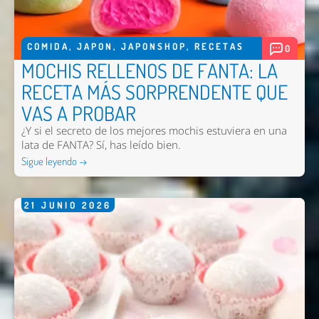
COMIDA
,
JAPON
,
JAPONSHOP
,
RECETAS
0
MOCHIS RELLENOS DE FANTA: LA
RECETA MÁS SORPRENDENTE QUE
VAS A PROBAR
¿Y si el secreto de los mejores mochis estuviera en una
lata de FANTA? Sí, has leído bien.
Sigue leyendo →
21
JUNIO
2026
Nombre *
Email *
Comentario *