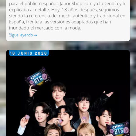
para el público español, JaponShop.com ya lo vendía y lo
explicaba al detalle. Hoy, 18 años después, seguimos
siendo la referencia del mochi auténtico y tradicional en
España, frente a las versiones adaptadas que han
inundado el mercado con la moda.
Sigue leyendo →
16
JUNIO
2026