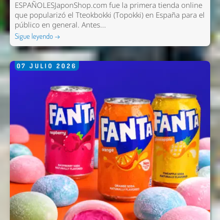
ESPAÑOLESJaponShop.com fue la primera tienda online
que popularizó el Tteokbokki (Topokki) en España para el
público en general. Antes...
Sigue leyendo →
07
JULIO
2026