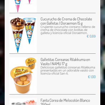
Cucurucho de Crema de Chocolate
con Galletas | Doraemon 15 g
Crujiente cucurucho coreano relleno de
crema de chocolate con bolitas de
galleta y licencia oficial Doraemon.
€ 0,69
Galletitas Coreanas Rilakkuma en
Vasito | NAMU 17 g
Deliciosas galletitas coreanas Rilakkuma
presentadas en un adorable vasito con
licencia oficial San-X.
€ 1,00
Fanta Corea de Melocotón Blanco
350ml.