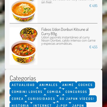
sin freír.
€ 4,85
Fideos Udon Donburi Kitsune al
Curry 89g.
Udon japonés instantáneo al curry
Nissin Donbei, caldo intenso con carne
y especias aromáticas.
€ 4,55
Categorías
ACTUALIDAD
ANIMALES
ANIME
COCHES
COMBINI LOVERS
COMIDA
CONCURSOS
COREA
CURIOSIDADES
GO JAPAN VÍDEOS!
HISTORIA
INTERNET
J-POP
JAPON