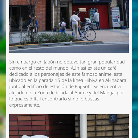
Sin embargo en Japón no obtuvo tan gran popularidad
como en el resto del mundo. Aún así existe un café
dedicado a los personajes de este famoso anime, esta
ubicado en la parada 15 de la línea Hibiya en Akihabara
junto al edificio de estación de FujiSoft. Se encuentra
alejado de la Zona dedicada al Anime y del Manga, por
lo que es difícil encontrarlo si no lo buscas
expresamente.