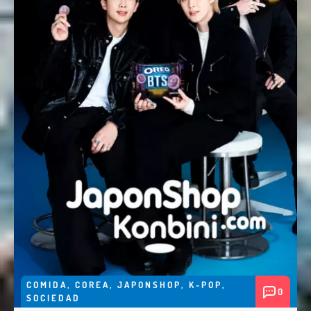
COMIDA
,
COREA
,
JAPONSHOP
,
K-POP
,
0
SOCIEDAD