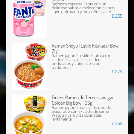
Refresco coreano Fanta con un
delicioso sabor a melocotón blanco,
ligero, afrutado y muy refrescante.
€ 2,55
Ramen Shoyu | Estilo Kitakata | Bowl
71 g
Ramen japonés estilo Kitakata con
caldo de salsa de soja, fideos
ondulados y auténtico sabor
tradicional.
€ 2,75
Fideos Ramen de Ternera Wagyu
Golden Big Bowl 106g.
Ramen japonés con caldo dorado
elaborado con extracto de carne
Wagyu y verduras cocinadas
lentamente.
€ 3,55