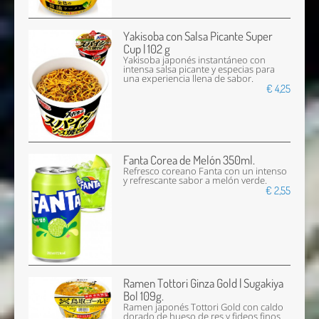
Yakisoba con Salsa Picante Super
Cup | 102 g
Yakisoba japonés instantáneo con
intensa salsa picante y especias para
una experiencia llena de sabor.
€ 4,25
Fanta Corea de Melón 350ml.
Refresco coreano Fanta con un intenso
y refrescante sabor a melón verde.
€ 2,55
Ramen Tottori Ginza Gold | Sugakiya
Bol 109g.
Ramen japonés Tottori Gold con caldo
dorado de hueso de res y fideos finos