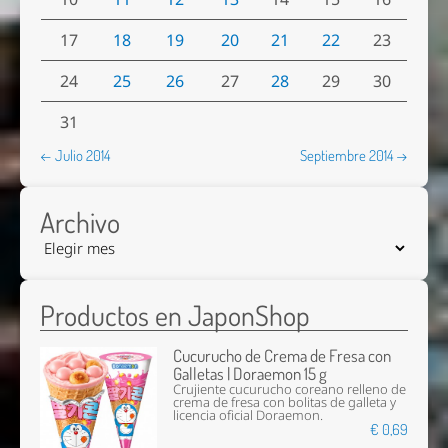
17
18
19
20
21
22
23
24
25
26
27
28
29
30
31
← Julio 2014
Septiembre 2014 →
Archivo
Productos en JaponShop
Cucurucho de Crema de Fresa con
Galletas | Doraemon 15 g
Crujiente cucurucho coreano relleno de
crema de fresa con bolitas de galleta y
licencia oficial Doraemon.
€ 0,69