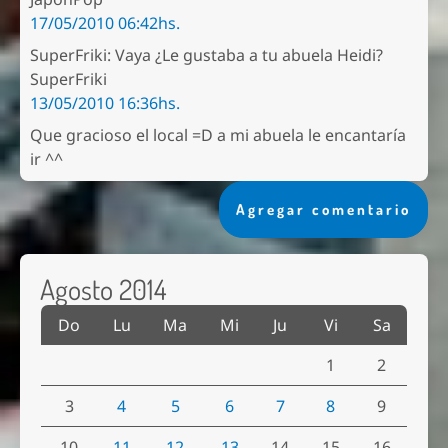
17/05/2010 06:42hs.
SuperFriki: Vaya ¿Le gustaba a tu abuela Heidi?
SuperFriki
13/05/2010 16:36hs.
Que gracioso el local =D a mi abuela le encantaría
ir ^^
Agregar comentario
Agosto 2014
Do
Lu
Ma
Mi
Ju
Vi
Sa
1
2
3
4
5
6
7
8
9
10
11
12
13
14
15
16