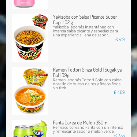
Yakisoba con Salsa Picante Super
Cup | 102 g
Yakisoba japonés instantáneo con
intensa salsa picante y especias para
una experiencia llena de sabor.
€ 4,19
Ramen Tottori Ginza Gold | Sugakiya
Bol 109g.
Ramen japonés Tottori Gold con caldo
dorado de hueso de res y fideos finos
sin freír.
€ 4,69
Fanta Corea de Melón 350ml.
Refresco coreano Fanta con un intenso
y refrescante sabor a melón verde.
€ 2,55