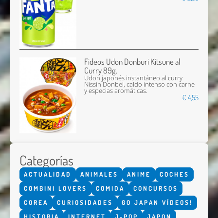
Fideos Udon Donburi Kitsune al
Curry 89g.
Udon japonés instantáneo al curry
Nissin Donbei, caldo intenso con carne
y especias aromáticas.
€ 4,55
Categorías
ACTUALIDAD
ANIMALES
ANIME
COCHES
COMBINI LOVERS
COMIDA
CONCURSOS
COREA
CURIOSIDADES
GO JAPAN VÍDEOS!
HISTORIA
INTERNET
J-POP
JAPON