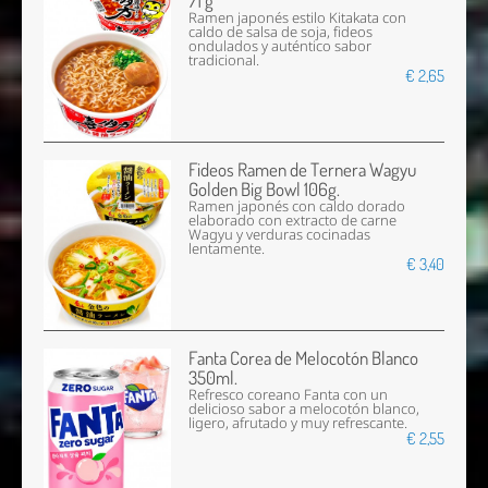
71 g
Ramen japonés estilo Kitakata con
caldo de salsa de soja, fideos
ondulados y auténtico sabor
tradicional.
€ 2,65
Fideos Ramen de Ternera Wagyu
Golden Big Bowl 106g.
Ramen japonés con caldo dorado
elaborado con extracto de carne
Wagyu y verduras cocinadas
lentamente.
€ 3,40
Fanta Corea de Melocotón Blanco
350ml.
Refresco coreano Fanta con un
delicioso sabor a melocotón blanco,
ligero, afrutado y muy refrescante.
€ 2,55