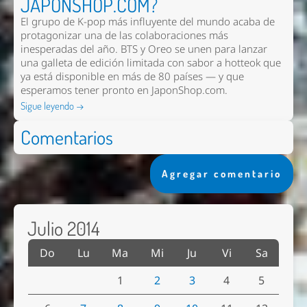
JAPONSHOP.COM?
El grupo de K-pop más influyente del mundo acaba de
protagonizar una de las colaboraciones más
inesperadas del año. BTS y Oreo se unen para lanzar
una galleta de edición limitada con sabor a hotteok que
ya está disponible en más de 80 países — y que
esperamos tener pronto en
JaponShop.com
.
Sigue leyendo →
Comentarios
Agregar comentario
Julio 2014
Do
Lu
Ma
Mi
Ju
Vi
Sa
1
2
3
4
5