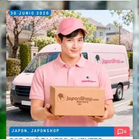
30
JUNIO
2026
JAPON
,
JAPONSHOP
0