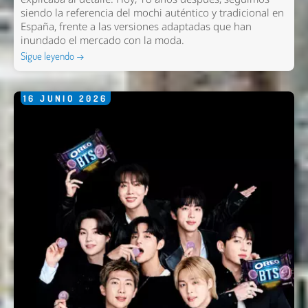
siendo la referencia del mochi auténtico y tradicional en
España, frente a las versiones adaptadas que han
inundado el mercado con la moda.
Sigue leyendo →
16
JUNIO
2026