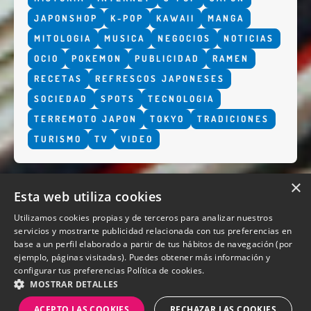
JAPONSHOP
K-POP
KAWAII
MANGA
MITOLOGIA
MUSICA
NEGOCIOS
NOTICIAS
OCIO
POKEMON
PUBLICIDAD
RAMEN
RECETAS
REFRESCOS JAPONESES
SOCIEDAD
SPOTS
TECNOLOGIA
TERREMOTO JAPON
TOKYO
TRADICIONES
TURISMO
TV
VIDEO
×
Esta web utiliza cookies
Utilizamos cookies propias y de terceros para analizar nuestros
servicios y mostrarte publicidad relacionada con tus preferencias en
base a un perfil elaborado a partir de tus hábitos de navegación (por
QUIENES SOMOS
ejemplo, páginas visitadas). Puedes obtener más información y
configurar tus preferencias
Política de cookies.
MOSTRAR DETALLES
ACEPTO LAS COOKIES
RECHAZAR LAS COOKIES