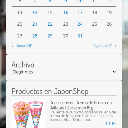
6
7
8
9
10
11
12
13
14
15
16
17
18
19
20
21
22
23
24
25
26
27
28
29
30
31
← Junio 2014
Agosto 2014 →
Archivo
Productos en JaponShop
Cucurucho de Crema de Fresa con
Galletas | Doraemon 15 g
Crujiente cucurucho coreano relleno de
crema de fresa con bolitas de galleta y
licencia oficial Doraemon.
€ 0,69