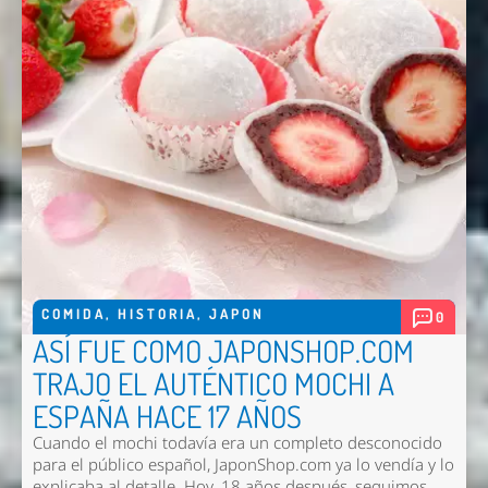
Nombre *
Email *
Comentario *
COMIDA
,
HISTORIA
,
JAPON
0
ASÍ FUE COMO JAPONSHOP.COM
TRAJO EL AUTÉNTICO MOCHI A
ESPAÑA HACE 17 AÑOS
Cuando el mochi todavía era un completo desconocido
para el público español, JaponShop.com ya lo vendía y lo
Enviar
explicaba al detalle. Hoy, 18 años después, seguimos