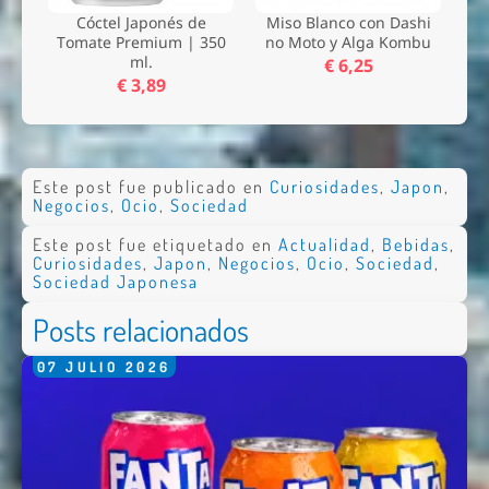
Cóctel Japonés de
Miso Blanco con Dashi
Tomate Premium | 350
no Moto y Alga Kombu
ml.
€ 6,25
€ 3,89
Este post fue publicado en
Curiosidades
,
Japon
,
Negocios
,
Ocio
,
Sociedad
Este post fue etiquetado en
Actualidad
,
Bebidas
,
Curiosidades
,
Japon
,
Negocios
,
Ocio
,
Sociedad
,
Sociedad Japonesa
Posts relacionados
07
JULIO
2026