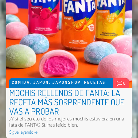
COMIDA
,
JAPON
,
JAPONSHOP
,
RECETAS
0
MOCHIS RELLENOS DE FANTA: LA
RECETA MÁS SORPRENDENTE QUE
VAS A PROBAR
¿Y si el secreto de los mejores mochis estuviera en una
lata de FANTA? Sí, has leído bien.
Sigue leyendo →