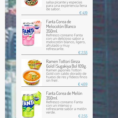
salsa picante y especias
para una experiencia llena
de sabor.
€ 4,19
Fanta Corea de
Melocotón Blanco
350ml.
Refresco coreano Fanta
con un delicioso sabor a
melocotón blanco, ligero,
afrutado y muy
refrescante.
€ 2,55
Ramen Tottori Ginza
Gold | Sugakiya Bol 109g.
Ramen japonés Tottori
Gold con caldo dorado de
hueso de res y fideos finos
sin freír.
€ 4,69
Fanta Corea de Melón
350ml.
Refresco coreano Fanta
con un intenso y
refrescante sabor a melón
verde.
€ 2,55