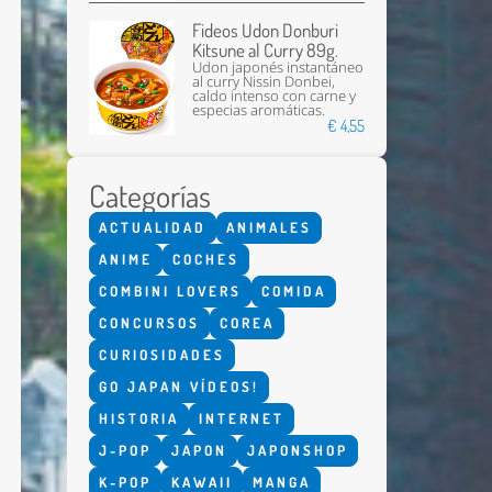
Fideos Udon Donburi
Kitsune al Curry 89g.
Udon japonés instantáneo
al curry Nissin Donbei,
caldo intenso con carne y
especias aromáticas.
€ 4,55
Categorías
Enviar
ACTUALIDAD
ANIMALES
ANIME
COCHES
COMBINI LOVERS
COMIDA
CONCURSOS
COREA
CURIOSIDADES
GO JAPAN VÍDEOS!
HISTORIA
INTERNET
J-POP
JAPON
JAPONSHOP
K-POP
KAWAII
MANGA