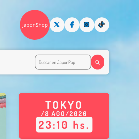
JaponShop
TOKYO
/
8
AGO
/
2026
23
:
10
hs.