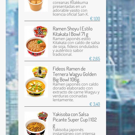
coreanas Rilakkuma
presentadas en un
adorable vasito con
licencia oficial San-X.
€ 1,00
Ramen Shoyu | Estilo
Kitakata | Bowl 71 g
Ramen japonés estilo
Kitakata con caldo de salsa
de soja, fideos ondulados
y auténtico sabor
tradicional.
€ 2,65
Fideos Ramen de
Ternera Wagyu Golden
Big Bowl 106g.
Ramen japonés con caldo
dorado elaborado con
extracto de carne Wagyu y
verduras cocinadas
lentamente.
€ 3,40
Yakisoba con Salsa
Picante Super Cup | 102
g
Yakisoba japonés
instantáneo con intensa