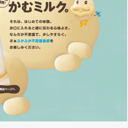
*
rio *