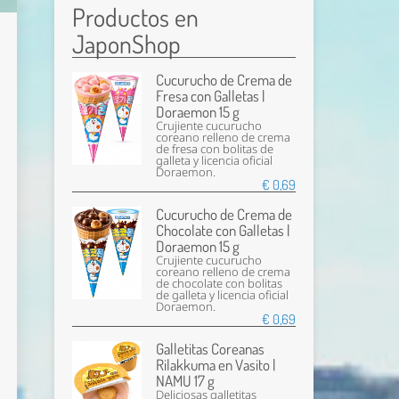
Productos en
JaponShop
Cucurucho de Crema de
Fresa con Galletas |
Doraemon 15 g
Crujiente cucurucho
coreano relleno de crema
de fresa con bolitas de
galleta y licencia oficial
Doraemon.
€ 0,69
Cucurucho de Crema de
Chocolate con Galletas |
Doraemon 15 g
Crujiente cucurucho
coreano relleno de crema
de chocolate con bolitas
de galleta y licencia oficial
Doraemon.
€ 0,69
Galletitas Coreanas
Rilakkuma en Vasito |
NAMU 17 g
Deliciosas galletitas