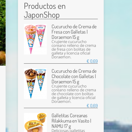
Productos en
JaponShop
Cucurucho de Crema de
Fresa con Galletas |
Doraemon 15 g
Crujiente cucurucho
coreano relleno de crema
de fresa con bolitas de
galleta y licencia oficial
Doraemon.
€ 0,69
Cucurucho de Crema de
Chocolate con Galletas |
Doraemon 15 g
Crujiente cucurucho
coreano relleno de crema
de chocolate con bolitas
de galleta y licencia oficial
Doraemon.
€ 0,69
Galletitas Coreanas
Rilakkuma en Vasito |
NAMU 17 g
Deliciosas galletitas