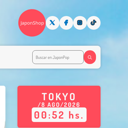
JaponShop
TOKYO
/
8
AGO
/
2026
00
:
52
hs.