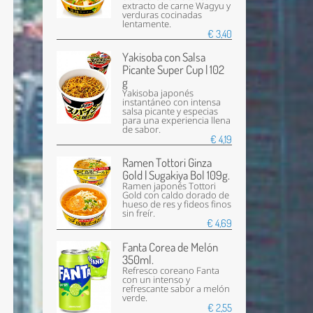
extracto de carne Wagyu y
verduras cocinadas
lentamente.
€ 3,40
Yakisoba con Salsa
Picante Super Cup | 102
g
Yakisoba japonés
instantáneo con intensa
salsa picante y especias
para una experiencia llena
de sabor.
€ 4,19
Ramen Tottori Ginza
Gold | Sugakiya Bol 109g.
Ramen japonés Tottori
Gold con caldo dorado de
hueso de res y fideos finos
sin freír.
€ 4,69
Fanta Corea de Melón
350ml.
Refresco coreano Fanta
con un intenso y
refrescante sabor a melón
verde.
€ 2,55