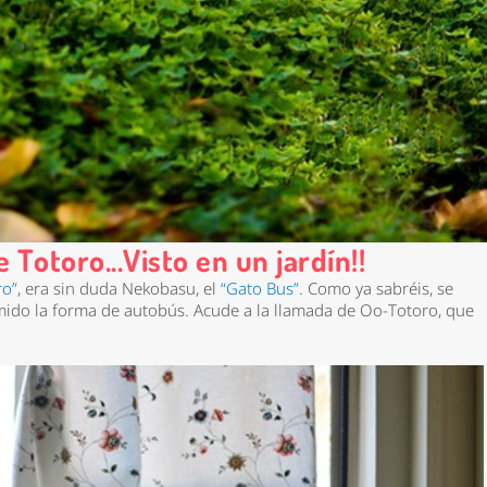
 Totoro...Visto en un jardín!!
ro”
, era sin duda Nekobasu, el
“Gato Bus”
. Como ya sabréis, se
umido la forma de autobús. Acude a la llamada de Oo-Totoro, que