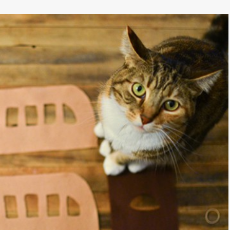
*
rio *