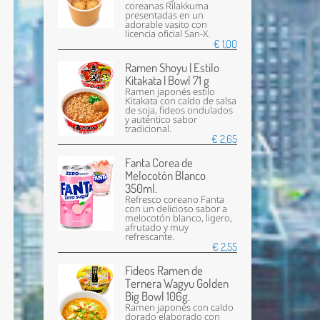
coreanas Rilakkuma
presentadas en un
adorable vasito con
licencia oficial San-X.
€ 1,00
Ramen Shoyu | Estilo
Kitakata | Bowl 71 g
Ramen japonés estilo
Kitakata con caldo de salsa
de soja, fideos ondulados
y auténtico sabor
tradicional.
€ 2,65
Fanta Corea de
Melocotón Blanco
350ml.
Refresco coreano Fanta
con un delicioso sabor a
melocotón blanco, ligero,
afrutado y muy
refrescante.
€ 2,55
Fideos Ramen de
Ternera Wagyu Golden
Big Bowl 106g.
Ramen japonés con caldo
dorado elaborado con