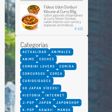
Fideos Udon Donburi
Kitsune al Curry 89g.
Udon japonés instantáneo
al curry Nissin Donbei,
caldo intenso con carne y
especias aromáticas.
€ 4,55
Categorías
Enviar
ACTUALIDAD
ANIMALES
ANIME
COCHES
COMBINI LOVERS
COMIDA
CONCURSOS
COREA
CURIOSIDADES
GO JAPAN VÍDEOS!
HISTORIA
INTERNET
J-POP
JAPON
JAPONSHOP
K-POP
KAWAII
MANGA