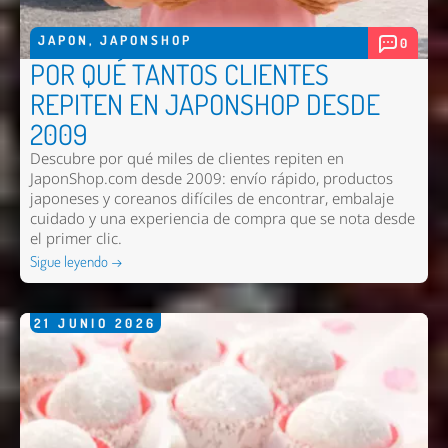
JAPON
,
JAPONSHOP
0
POR QUÉ TANTOS CLIENTES
REPITEN EN JAPONSHOP DESDE
2009
Descubre por qué miles de clientes repiten en
JaponShop.com desde 2009: envío rápido, productos
japoneses y coreanos difíciles de encontrar, embalaje
cuidado y una experiencia de compra que se nota desde
el primer clic.
Sigue leyendo →
21
JUNIO
2026