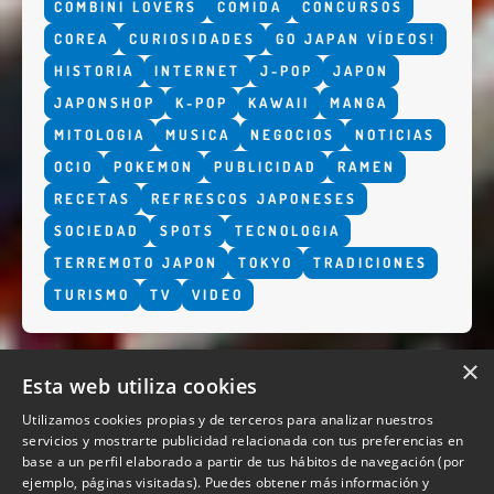
COMBINI LOVERS
COMIDA
CONCURSOS
COREA
CURIOSIDADES
GO JAPAN VÍDEOS!
HISTORIA
INTERNET
J-POP
JAPON
JAPONSHOP
K-POP
KAWAII
MANGA
MITOLOGIA
MUSICA
NEGOCIOS
NOTICIAS
OCIO
POKEMON
PUBLICIDAD
RAMEN
RECETAS
REFRESCOS JAPONESES
SOCIEDAD
SPOTS
TECNOLOGIA
TERREMOTO JAPON
TOKYO
TRADICIONES
TURISMO
TV
VIDEO
×
Esta web utiliza cookies
Utilizamos cookies propias y de terceros para analizar nuestros
servicios y mostrarte publicidad relacionada con tus preferencias en
base a un perfil elaborado a partir de tus hábitos de navegación (por
QUIENES SOMOS
ejemplo, páginas visitadas). Puedes obtener más información y