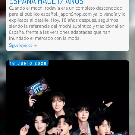
ESPAÑA HACE 17 AÑOS
Cuando el mochi todavía era un completo desconocido
para el público español, JaponShop.com ya lo vendía y lo
explicaba al detalle. Hoy, 18 años después, seguimos
siendo la referencia del mochi auténtico y tradicional en
España, frente a las versiones adaptadas que han
inundado el mercado con la moda.
Sigue leyendo →
16
JUNIO
2026