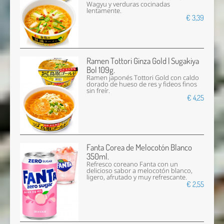
Wagyu y verduras cocinadas
lentamente.
€ 3,39
Ramen Tottori Ginza Gold | Sugakiya
Bol 109g.
Ramen japonés Tottori Gold con caldo
dorado de hueso de res y fideos finos
sin freír.
€ 4,25
Fanta Corea de Melocotón Blanco
350ml.
Refresco coreano Fanta con un
delicioso sabor a melocotón blanco,
ligero, afrutado y muy refrescante.
€ 2,55