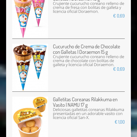
Crujiente cucurucho coreano relleno de
crema de fresa con bolitas de galleta y
licencia oficial Doraemon.
€ 0,69
Cucurucho de Crema de Chocolate
con Galletas | Doraemon 15 g
Crujiente cucurucho coreano relleno de
crema de chocolate con bolitas de
galleta y licencia oficial Doraemon.
€ 0,69
Galletitas Coreanas Rilakkuma en
Vasito | NAMU 17 g
Deliciosas galletitas coreanas Rilakkuma
presentadas en un adorable vasito con
licencia oficial San-X.
€ 1,00