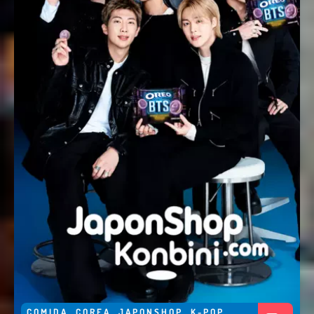
COMIDA
,
COREA
,
JAPONSHOP
,
K-POP
,