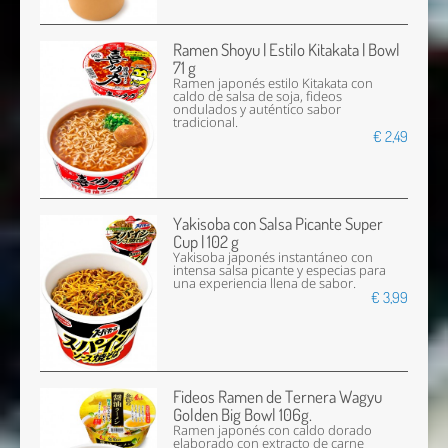
Ramen Shoyu | Estilo Kitakata | Bowl
71 g
Ramen japonés estilo Kitakata con
caldo de salsa de soja, fideos
ondulados y auténtico sabor
tradicional.
€ 2,49
Yakisoba con Salsa Picante Super
Cup | 102 g
Yakisoba japonés instantáneo con
intensa salsa picante y especias para
una experiencia llena de sabor.
€ 3,99
Fideos Ramen de Ternera Wagyu
Golden Big Bowl 106g.
Ramen japonés con caldo dorado
elaborado con extracto de carne