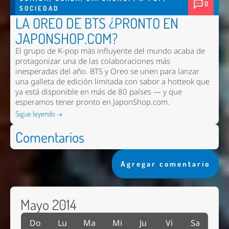
0
SOCIEDAD
LA OREO DE BTS ¿PRONTO EN
JAPONSHOP.COM?
El grupo de K-pop más influyente del mundo acaba de
protagonizar una de las colaboraciones más
inesperadas del año. BTS y Oreo se unen para lanzar
una galleta de edición limitada con sabor a hotteok que
ya está disponible en más de 80 países — y que
esperamos tener pronto en
JaponShop.com
.
Sigue leyendo →
Comentarios
Agregar comentario
Mayo 2014
Do
Lu
Ma
Mi
Ju
Vi
Sa