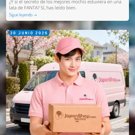
¿Y si el secreto de los mejores mochis estuviera en una
lata de FANTA? Sí, has leído bien.
Sigue leyendo →
30
JUNIO
2026