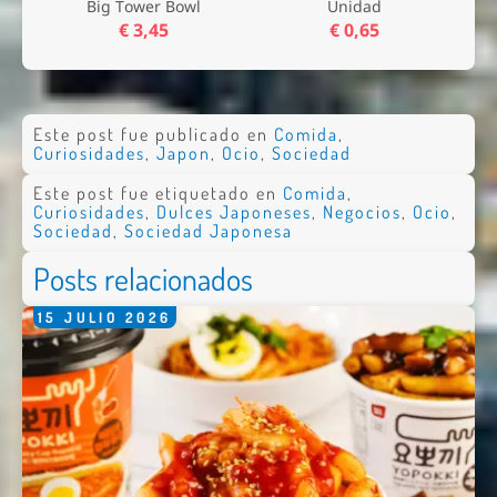
Big Tower Bowl
Unidad
€ 3,45
€ 0,65
Este post fue publicado en
Comida
,
Curiosidades
,
Japon
,
Ocio
,
Sociedad
Este post fue etiquetado en
Comida
,
Curiosidades
,
Dulces Japoneses
,
Negocios
,
Ocio
,
Sociedad
,
Sociedad Japonesa
Posts relacionados
15
JULIO
2026