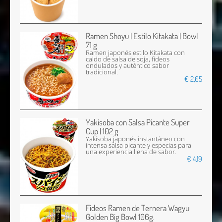
Ramen Shoyu | Estilo Kitakata | Bowl
71 g
Ramen japonés estilo Kitakata con
caldo de salsa de soja, fideos
ondulados y auténtico sabor
tradicional.
€ 2,65
Yakisoba con Salsa Picante Super
Cup | 102 g
Yakisoba japonés instantáneo con
intensa salsa picante y especias para
una experiencia llena de sabor.
€ 4,19
Fideos Ramen de Ternera Wagyu
Golden Big Bowl 106g.