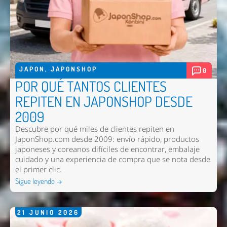
JAPON
,
JAPONSHOP
0
POR QUÉ TANTOS CLIENTES
REPITEN EN JAPONSHOP DESDE
2009
Descubre por qué miles de clientes repiten en
JaponShop.com desde 2009: envío rápido, productos
japoneses y coreanos difíciles de encontrar, embalaje
cuidado y una experiencia de compra que se nota desde
el primer clic.
Sigue leyendo →
21
JUNIO
2026