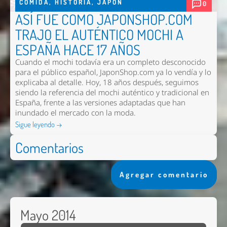
COMIDA
,
HISTORIA
,
JAPON
0
ASÍ FUE COMO JAPONSHOP.COM
TRAJO EL AUTÉNTICO MOCHI A
ESPAÑA HACE 17 AÑOS
Cuando el mochi todavía era un completo desconocido
para el público español, JaponShop.com ya lo vendía y lo
explicaba al detalle. Hoy, 18 años después, seguimos
siendo la referencia del mochi auténtico y tradicional en
España, frente a las versiones adaptadas que han
inundado el mercado con la moda.
Sigue leyendo →
Comentarios
Agregar comentario
Mayo 2014