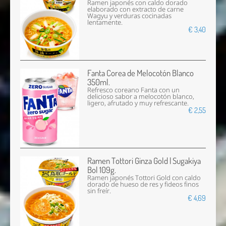
Ramen japonés con caldo dorado
elaborado con extracto de carne
Wagyu y verduras cocinadas
lentamente.
€ 3,40
Fanta Corea de Melocotón Blanco
350ml.
Refresco coreano Fanta con un
delicioso sabor a melocotón blanco,
ligero, afrutado y muy refrescante.
€ 2,55
Ramen Tottori Ginza Gold | Sugakiya
Bol 109g.
Ramen japonés Tottori Gold con caldo
dorado de hueso de res y fideos finos
sin freír.
€ 4,69