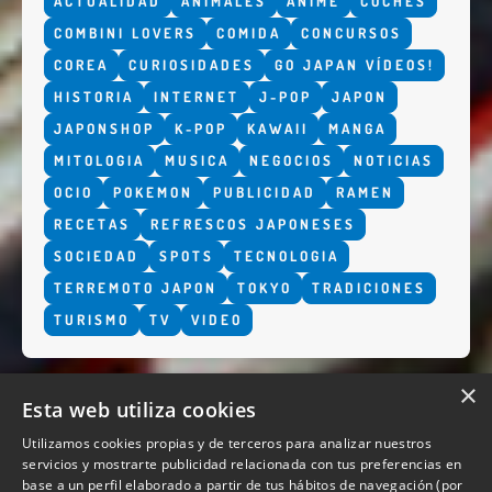
ACTUALIDAD
ANIMALES
ANIME
COCHES
COMBINI LOVERS
COMIDA
CONCURSOS
COREA
CURIOSIDADES
GO JAPAN VÍDEOS!
HISTORIA
INTERNET
J-POP
JAPON
JAPONSHOP
K-POP
KAWAII
MANGA
MITOLOGIA
MUSICA
NEGOCIOS
NOTICIAS
OCIO
POKEMON
PUBLICIDAD
RAMEN
RECETAS
REFRESCOS JAPONESES
SOCIEDAD
SPOTS
TECNOLOGIA
TERREMOTO JAPON
TOKYO
TRADICIONES
TURISMO
TV
VIDEO
×
Esta web utiliza cookies
Utilizamos cookies propias y de terceros para analizar nuestros
servicios y mostrarte publicidad relacionada con tus preferencias en
base a un perfil elaborado a partir de tus hábitos de navegación (por