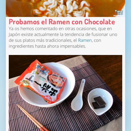
Probamos el Ramen con Chocolate
Ya os hemos comentado en otras ocasiones, que en
Japón existe actualmente la tendencia de fusionar uno
de sus platos más tradicionales, el
Ramen
, con
ingredientes hasta ahora impensables.