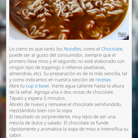
Lo cierto es que tanto los
Noodles
, como el
Chocolate
,
puede ser al gusto del consumidor, siempre que el
primero lleve miso y el segundo no esté elaborado con
ningún tipo de toppings o rellenos (avellanas,
almendras, etc). Su preparación es de lo más sencilla, tal
y como indicamos en nuestra sección de
recetas
:
Abre tu
cup o bowl
. Vierte agua caliente hasta la altura
de la señal. Agrega una o dos onzas de chocolate.
Tápalo y espera 3 minutos.
Ábrelo de nuevo y remueve el chocolate semifundido,
mezclándolo bien con la sopa.
El resultado es sorprendente, muy lejos de ser una
mezcla de dulce y salado. El chocolate se funde
rápidamente y aromatiza la sopa de miso e intensifica su
sabor.