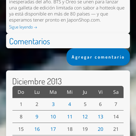
inesperadas del año. BTS y Oreo se unen para lanzar
una galleta de edición limitada con sabor a hotteok que
ya está disponible en más de 80 países — y que
esperamos tener pronto en
JaponShop.com
.
Sigue leyendo →
Comentarios
Agregar comentario
Diciembre 2013
Do
Lu
Ma
Mi
Ju
Vi
Sa
1
2
3
4
5
6
7
8
9
10
11
12
13
14
15
16
17
18
19
20
21