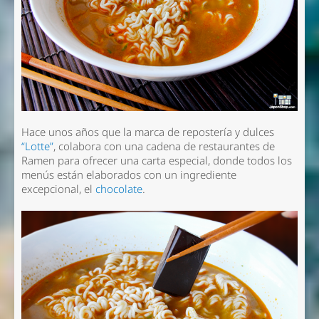
Hace unos años que la marca de repostería y dulces
“Lotte”
, colabora con una cadena de restaurantes de
Ramen para ofrecer una carta especial, donde todos los
menús están elaborados con un ingrediente
excepcional, el
chocolate
.