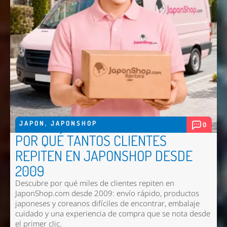
JAPON
,
JAPONSHOP
0
POR QUÉ TANTOS CLIENTES
REPITEN EN JAPONSHOP DESDE
2009
Descubre por qué miles de clientes repiten en
JaponShop.com desde 2009: envío rápido, productos
japoneses y coreanos difíciles de encontrar, embalaje
cuidado y una experiencia de compra que se nota desde
el primer clic.