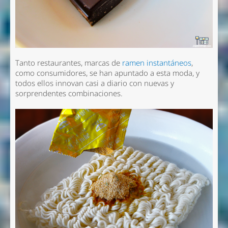
Tanto restaurantes, marcas de
ramen instantáneos
,
como consumidores, se han apuntado a esta moda, y
todos ellos innovan casi a diario con nuevas y
sorprendentes combinaciones.