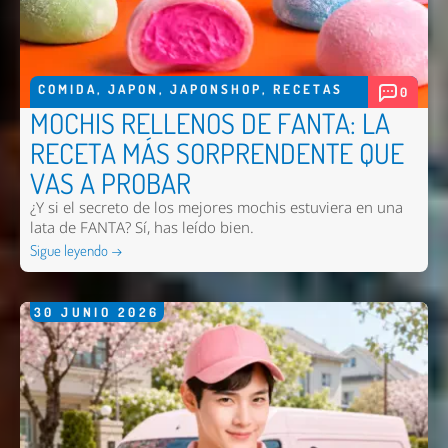
COMIDA
,
JAPON
,
JAPONSHOP
,
RECETAS
0
MOCHIS RELLENOS DE FANTA: LA
RECETA MÁS SORPRENDENTE QUE
VAS A PROBAR
¿Y si el secreto de los mejores mochis estuviera en una
lata de FANTA? Sí, has leído bien.
Sigue leyendo →
30
JUNIO
2026