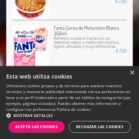
€ 2,65
Fanta Corea de Melocotón Blanco
350ml.
Refresco coreano Fanta con un
delicioso sabor a melocotón blanco,
ligero, afrutado y muy refrescante.
€ 2,55
×
Esta web utiliza cookies
Fideos Ramen de Ternera Wagyu
Utilizamos cookies propias y de terceros para analizar nuestros
Golden Big Bowl 106g.
servicios y mostrarte publicidad relacionada con tus preferencias en
Ramen japonés con caldo dorado
elaborado con extracto de carne
base a un perfil elaborado a partir de tus hábitos de navegación (por
Wagyu y verduras cocinadas
ejemplo, páginas visitadas). Puedes obtener más información y
lentamente.
€ 3,40
configurar tus preferencias
Política de cookies.
MOSTRAR DETALLES
ACEPTO LAS COOKIES
RECHAZAR LAS COOKIES
Yakisoba con Salsa Picante Super