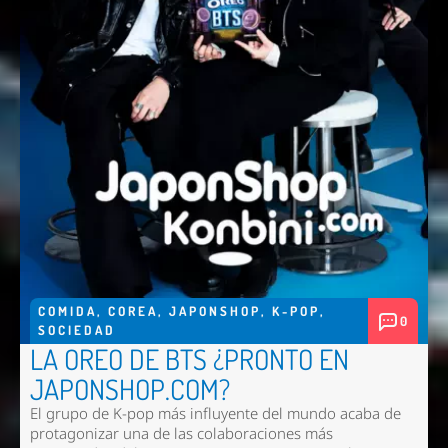
COMIDA
,
COREA
,
JAPONSHOP
,
K-POP
,
0
SOCIEDAD
LA OREO DE BTS ¿PRONTO EN
JAPONSHOP.COM?
El grupo de K-pop más influyente del mundo acaba de
protagonizar una de las colaboraciones más