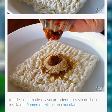
Una de las llamativas y sorprendentes es sin duda la
mezcla del
Ramen de Miso
con
chocolate
.