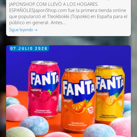
JAPONSHOP.COM LLEVÓ A LOS HOGARES
ESPAÑOLESJaponShop.com fue la primera tienda online
que popularizó el Tteokbokki (Topokki) en España para el
público en general. Antes...
Sigue leyendo →
07
JULIO
2026