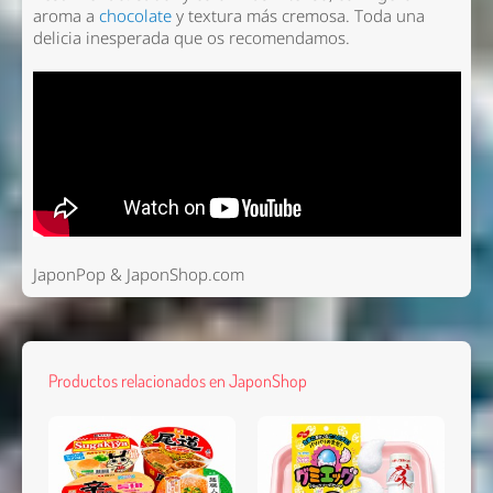
aroma a
chocolate
y textura más cremosa. Toda una
delicia inesperada que os recomendamos.
JaponPop & JaponShop.com
Productos relacionados en JaponShop