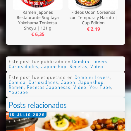
Ramen Japonés
Fideos Udon Coreanos
Restaurante Sugitaya
con Tempura y Naruto |
Yokohama Tonkotsu
Cup Edition
Shoyu | 121 g
€ 2,19
€ 6,35
Este post fue publicado en
Combini Lovers
,
Curiosidades
,
Japonshop
,
Recetas
,
Video
Este post fue etiquetado en
Combini Lovers
,
Comida
,
Curiosidades
,
Japon
,
Japonshop
,
Ramen
,
Recetas Japonesas
,
Video
,
You Tube
,
Youtube
Posts relacionados
15
JULIO
2026