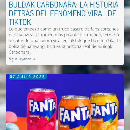
BULDAK CARBONARA: LA HISTORIA
DETRÁS DEL FENÓMENO VIRAL DE
TIKTOK
Lo que empezó como un truco casero de fans coreanos
para suavizar el ramen más picante del mundo, terminó
desatando una locura viral en TikTok que hizo temblar la
bolsa de Samyang. Esta es la historia real del Buldak
Carbonara.
Sigue leyendo →
07
JULIO
2026