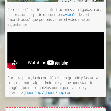
Pero en está ocasión sus ilustraciones van ligadas a una
historia, una especie de cuento
navideño
de corte
“monstruoso” que podréis ver en el vídeo que os
adjuntamos.
Por otra parte, la decoración es tan grande y fastuosa
como siempre, algo admirable ya que apuestan sin
ningún tipo de complejos por algo novedoso y
diferente.
JaponPop & JaponShop.com