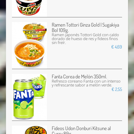
Ramen Tottori Ginza Gold | Sugakiya
Bol 109g.
Ramen japonés Tottori Gold con caldo
dorado de hueso de res y fideos finos
sin freír.
€ 4,69
Fanta Corea de Melón 350ml.
Refresco coreano Fanta con un intenso
y refrescante sabor a melón verde.
€ 2,55
Fideos Udon Donburi Kitsune al
Curry 89g.