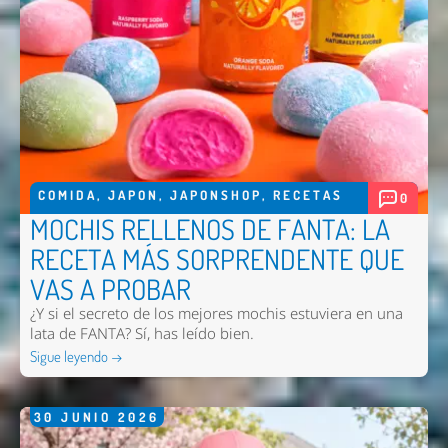
COMIDA
,
JAPON
,
JAPONSHOP
,
RECETAS
0
MOCHIS RELLENOS DE FANTA: LA
RECETA MÁS SORPRENDENTE QUE
VAS A PROBAR
¿Y si el secreto de los mejores mochis estuviera en una
lata de FANTA? Sí, has leído bien.
Sigue leyendo →
30
JUNIO
2026