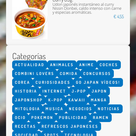
Udon japonés instantáneo al curry
Nissin Donbei, caldo intenso con carne
y especias aromáticas.
€ 4,55
Categorías
ACTUALIDAD
ANIMALES
ANIME
COCHES
COMBINI LOVERS
COMIDA
CONCURSOS
COREA
CURIOSIDADES
GO JAPAN VÍDEOS!
HISTORIA
INTERNET
J-POP
JAPON
JAPONSHOP
K-POP
KAWAII
MANGA
MITOLOGIA
MUSICA
NEGOCIOS
NOTICIAS
OCIO
POKEMON
PUBLICIDAD
RAMEN
RECETAS
REFRESCOS JAPONESES
SOCIEDAD
SPOTS
TECNOLOGIA