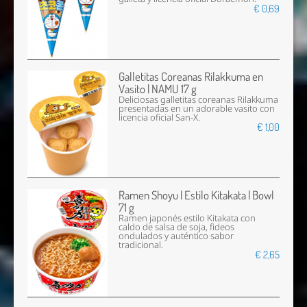
€ 0,69
Galletitas Coreanas Rilakkuma en
Vasito | NAMU 17 g
Deliciosas galletitas coreanas Rilakkuma
presentadas en un adorable vasito con
licencia oficial San-X.
€ 1,00
Ramen Shoyu | Estilo Kitakata | Bowl
71 g
Ramen japonés estilo Kitakata con
caldo de salsa de soja, fideos
ondulados y auténtico sabor
tradicional.
€ 2,65