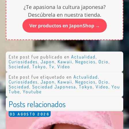
¿Te apasiona la cultura japonesa?
Descúbrela en nuestra tienda.
Ver productos en JaponShop →
Este post fue publicado en
Actualidad
,
Curiosidades
,
Japon
,
Kawaii
,
Negocios
,
Ocio
,
Sociedad
,
Tokyo
,
Tv
,
Video
Este post fue etiquetado en
Actualidad
,
Curiosidades
,
Japon
,
Kawaii
,
Negocios
,
Ocio
,
Nombre *
Sociedad
,
Sociedad Japonesa
,
Tokyo
,
Video
,
You
Tube
,
Youtube
Email *
Posts relacionados
Comentario *
03
AGOSTO
2026