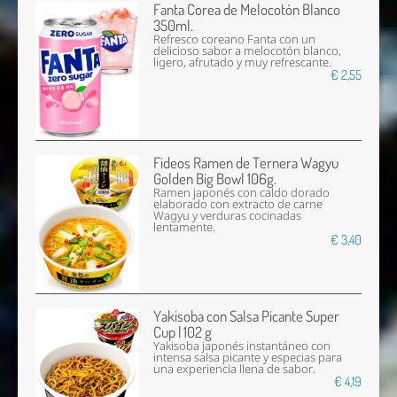
Fanta Corea de Melocotón Blanco
350ml.
Refresco coreano Fanta con un
delicioso sabor a melocotón blanco,
ligero, afrutado y muy refrescante.
€ 2,55
Fideos Ramen de Ternera Wagyu
Golden Big Bowl 106g.
Ramen japonés con caldo dorado
elaborado con extracto de carne
Wagyu y verduras cocinadas
lentamente.
€ 3,40
Yakisoba con Salsa Picante Super
Cup | 102 g
Yakisoba japonés instantáneo con
intensa salsa picante y especias para
una experiencia llena de sabor.
€ 4,19