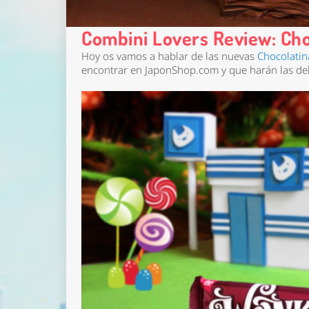
Combini Lovers Review: Ch
Hoy os vamos a hablar de las nuevas
Chocolatin
encontrar en JaponShop.com y que harán las del