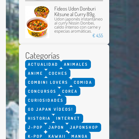
Fideos Udon Donburi
Kitsune al Curry 89g.
Udon japonés instantáneo
al curry Nissin Donbei,
caldo intenso con carne y
especias aromáticas.
€ 4,55
Categorías
Enviar
ACTUALIDAD
ANIMALES
ANIME
COCHES
COMBINI LOVERS
COMIDA
CONCURSOS
COREA
CURIOSIDADES
GO JAPAN VÍDEOS!
HISTORIA
INTERNET
J-POP
JAPON
JAPONSHOP
K-POP
KAWAII
MANGA