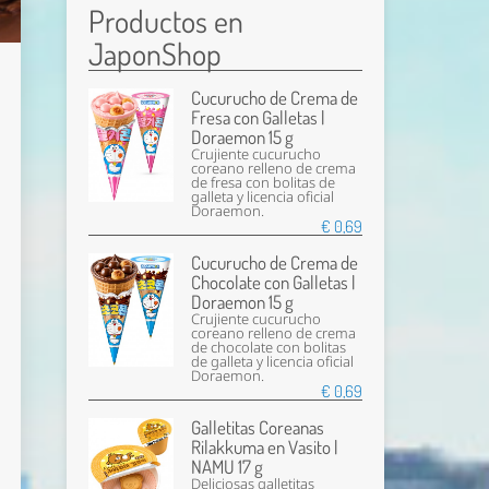
Productos en
JaponShop
Cucurucho de Crema de
Fresa con Galletas |
Doraemon 15 g
Crujiente cucurucho
coreano relleno de crema
de fresa con bolitas de
galleta y licencia oficial
Doraemon.
€ 0,69
Cucurucho de Crema de
Chocolate con Galletas |
Doraemon 15 g
Crujiente cucurucho
coreano relleno de crema
de chocolate con bolitas
de galleta y licencia oficial
Doraemon.
€ 0,69
Galletitas Coreanas
Rilakkuma en Vasito |
NAMU 17 g
Deliciosas galletitas