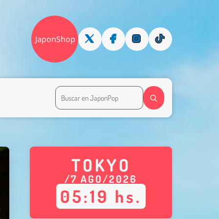
JaponShop
TOKYO
/
7
AGO
/
2026
05
:
19
hs.