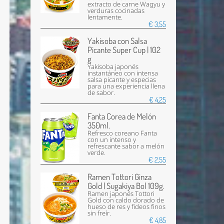
extracto de carne Wagyu y
verduras cocinadas
lentamente.
€ 3,55
Yakisoba con Salsa
Picante Super Cup | 102
g
Yakisoba japonés
instantáneo con intensa
salsa picante y especias
para una experiencia llena
de sabor.
€ 4,25
Fanta Corea de Melón
350ml.
Refresco coreano Fanta
con un intenso y
refrescante sabor a melón
verde.
€ 2,55
Ramen Tottori Ginza
Gold | Sugakiya Bol 109g.
Ramen japonés Tottori
Gold con caldo dorado de
hueso de res y fideos finos
sin freír.
€ 4,85