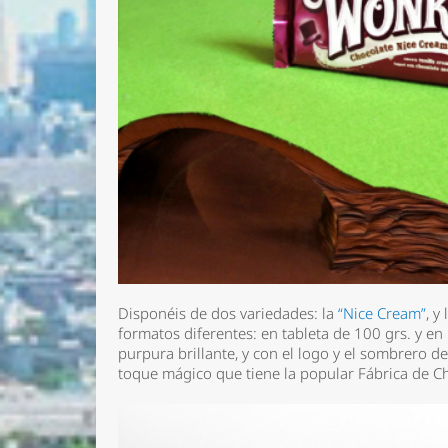
Disponéis de dos variedades: la
“Nice Cream”
, y 
formatos diferentes: en tableta de 100 grs. y en 
purpura brillante, y con el logo y el sombrero d
toque mágico que tiene la popular Fábrica de C