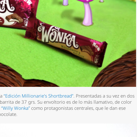
la
“Edición Millionarie's Shortbread”
. Presentadas a su vez en dos
barrita de 37 grs. Su envoltorio es de lo más llamativo, de color
e
“Willy Wonka”
como protagonistas centrales, que le dan ese
hocolate.