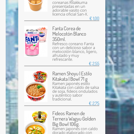
coreanas Rilakkuma
presentadas en un
adorable vasito con
licencia oficial San-X.
€ 1,00
Fanta Corea de
Melocotón Blanco
350ml.
Refresco coreano Fanta
con un delicioso sabor a
melocotón blanco, ligero,
afrutado y muy
refrescante.
€ 2,55
Ramen Shoyu | Estilo
Kitakata | Bowl 71 g
Ramen japonés estilo
Kitakata con caldo de salsa
de soja, fideos ondulados
y auténtico sabor
tradicional.
€ 2,75
Fideos Ramen de
Ternera Wagyu Golden
Big Bowl 106g.
Ramen japonés con caldo
dorado elaborado con