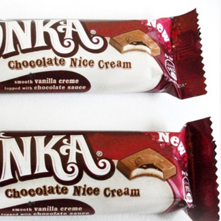
*
rio *