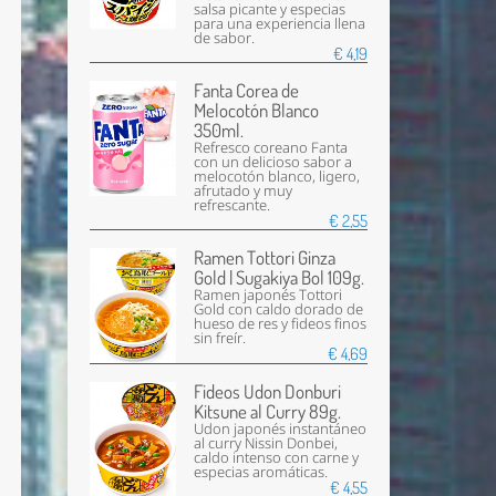
salsa picante y especias
para una experiencia llena
de sabor.
€ 4,19
Fanta Corea de
Melocotón Blanco
350ml.
Refresco coreano Fanta
con un delicioso sabor a
melocotón blanco, ligero,
afrutado y muy
refrescante.
€ 2,55
Ramen Tottori Ginza
Gold | Sugakiya Bol 109g.
Ramen japonés Tottori
Gold con caldo dorado de
hueso de res y fideos finos
sin freír.
€ 4,69
Fideos Udon Donburi
Kitsune al Curry 89g.
Udon japonés instantáneo
al curry Nissin Donbei,
caldo intenso con carne y
especias aromáticas.
€ 4,55