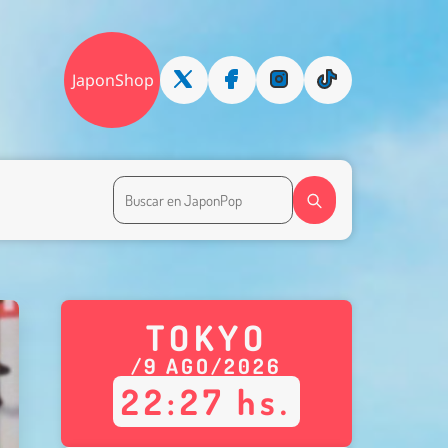
JaponShop
TOKYO
/
9
AGO
/
2026
22
:
27
hs.