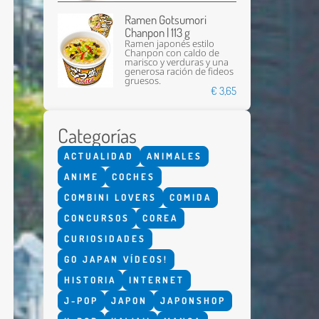
Ramen Gotsumori
Chanpon | 113 g
Ramen japonés estilo
Chanpon con caldo de
marisco y verduras y una
generosa ración de fideos
gruesos.
€ 3,65
Categorías
Enviar
ACTUALIDAD
ANIMALES
ANIME
COCHES
COMBINI LOVERS
COMIDA
CONCURSOS
COREA
CURIOSIDADES
GO JAPAN VÍDEOS!
HISTORIA
INTERNET
J-POP
JAPON
JAPONSHOP