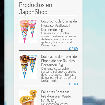
Productos en
JaponShop
Cucurucho de Crema de
Fresa con Galletas |
Doraemon 15 g
Crujiente cucurucho
coreano relleno de crema
de fresa con bolitas de
galleta y licencia oficial
Doraemon.
€ 0,69
Cucurucho de Crema de
Chocolate con Galletas |
Doraemon 15 g
Crujiente cucurucho
coreano relleno de crema
de chocolate con bolitas
de galleta y licencia oficial
Doraemon.
€ 0,69
Galletitas Coreanas
Rilakkuma en Vasito |
NAMU 17 g
Deliciosas galletitas