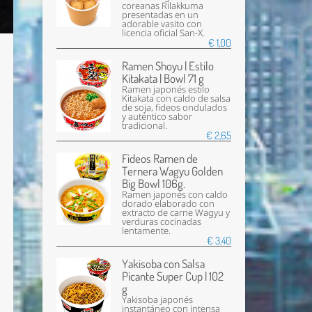
coreanas Rilakkuma
presentadas en un
adorable vasito con
licencia oficial San-X.
€ 1,00
Ramen Shoyu | Estilo
Kitakata | Bowl 71 g
Ramen japonés estilo
Kitakata con caldo de salsa
de soja, fideos ondulados
y auténtico sabor
tradicional.
€ 2,65
Fideos Ramen de
Ternera Wagyu Golden
Big Bowl 106g.
Ramen japonés con caldo
dorado elaborado con
extracto de carne Wagyu y
verduras cocinadas
lentamente.
€ 3,40
Yakisoba con Salsa
Picante Super Cup | 102
g
Yakisoba japonés
instantáneo con intensa