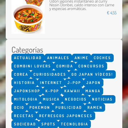
Udon japonés instantáneo al curry
Nissin Donbei, caldo intenso con carne
y especias aromáticas.
€ 4,55
Categorías
ACTUALIDAD
ANIMALES
ANIME
COCHES
COMBINI LOVERS
COMIDA
CONCURSOS
COREA
CURIOSIDADES
GO JAPAN VÍDEOS!
HISTORIA
INTERNET
J-POP
JAPON
JAPONSHOP
K-POP
KAWAII
MANGA
MITOLOGIA
MUSICA
NEGOCIOS
NOTICIAS
OCIO
POKEMON
PUBLICIDAD
RAMEN
RECETAS
REFRESCOS JAPONESES
SOCIEDAD
SPOTS
TECNOLOGIA