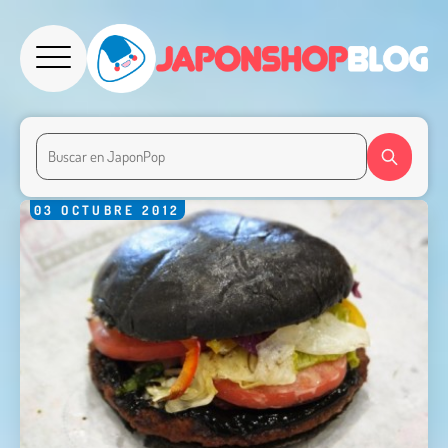
03
OCTUBRE
2012