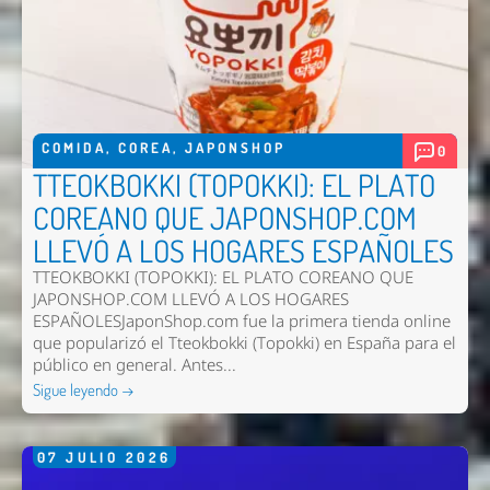
COMIDA
,
COREA
,
JAPONSHOP
0
TTEOKBOKKI (TOPOKKI): EL PLATO
COREANO QUE JAPONSHOP.COM
LLEVÓ A LOS HOGARES ESPAÑOLES
TTEOKBOKKI (TOPOKKI): EL PLATO COREANO QUE
JAPONSHOP.COM LLEVÓ A LOS HOGARES
ESPAÑOLESJaponShop.com fue la primera tienda online
que popularizó el Tteokbokki (Topokki) en España para el
público en general. Antes...
Sigue leyendo →
07
JULIO
2026