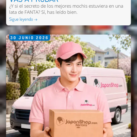
¿Y si el secreto de los mejores mochis estuviera en una
lata de FANTA? Sí, has leído bien.
Sigue leyendo →
30
JUNIO
2026