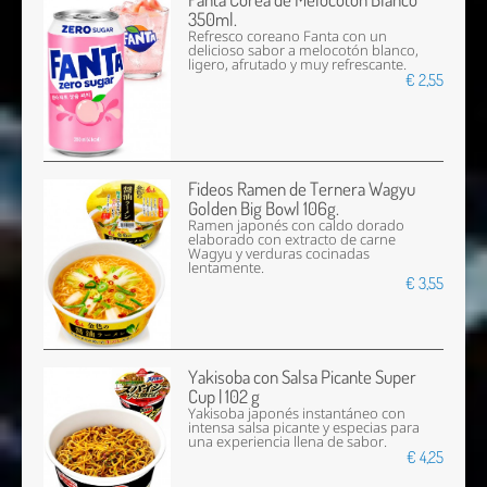
350ml.
Refresco coreano Fanta con un
delicioso sabor a melocotón blanco,
ligero, afrutado y muy refrescante.
€ 2,55
Fideos Ramen de Ternera Wagyu
Golden Big Bowl 106g.
Ramen japonés con caldo dorado
elaborado con extracto de carne
Wagyu y verduras cocinadas
lentamente.
€ 3,55
Yakisoba con Salsa Picante Super
Cup | 102 g
Yakisoba japonés instantáneo con
intensa salsa picante y especias para
una experiencia llena de sabor.
€ 4,25