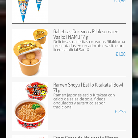
€ 0,69
Galletitas Coreanas Rilakkuma en
Vasito | NAMU 17 g
Deliciosas galletitas coreanas Rilakkuma
presentadas en un adorable vasito con
licencia oficial San-X.
€ 1,00
Ramen Shoyu | Estilo Kitakata | Bowl
71 g
Ramen japonés estilo Kitakata con
caldo de salsa de soja, fideos
ondulados y auténtico sabor
tradicional.
€ 2,75
Fanta Corea de Melocotón Blanco