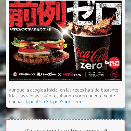
Aunque la acogida inicial en las redes ha sido bastante
frías, las ventas están resultando sorprendentemente
buenas.
JaponPop X JaponShop.com
¿Te apasiona la cultura japonesa?