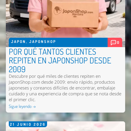
JAPON
,
JAPONSHOP
0
POR QUÉ TANTOS CLIENTES
REPITEN EN JAPONSHOP DESDE
2009
Descubre por qué miles de clientes repiten en
JaponShop.com desde 2009: envío rápido, productos
japoneses y coreanos difíciles de encontrar, embalaje
cuidado y una experiencia de compra que se nota desde
el primer clic.
Sigue leyendo →
21
JUNIO
2026