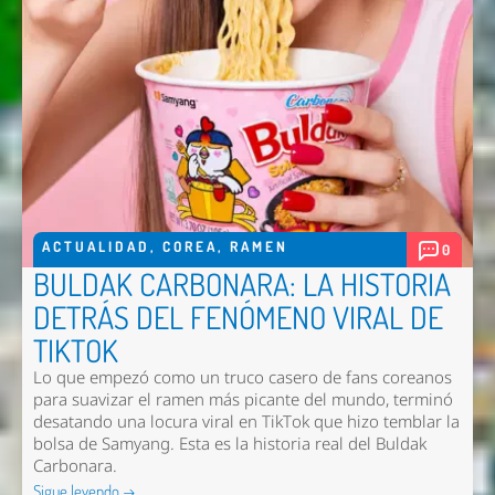
ACTUALIDAD
,
COREA
,
RAMEN
0
BULDAK CARBONARA: LA HISTORIA
DETRÁS DEL FENÓMENO VIRAL DE
TIKTOK
Lo que empezó como un truco casero de fans coreanos
para suavizar el ramen más picante del mundo, terminó
desatando una locura viral en TikTok que hizo temblar la
bolsa de Samyang. Esta es la historia real del Buldak
Carbonara.
Sigue leyendo →