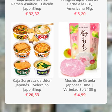
Ramen Asiático | Edición
Carne a la BBQ
JaponShop
Americana 95g.
€ 32,37
€ 5,20
Caja Sorpresa de Udon
Mochis de Ciruela
Japonés | Selección
Japonesa Ume |
JaponShop
Variedad Soft 130 g
€ 20,53
€ 4,99