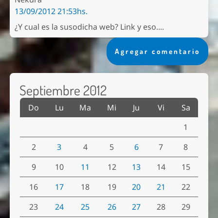
13/09/2012 21:53hs.
¿Y cual es la susodicha web? Link y eso....
Agregar comentario
Septiembre 2012
Do
Lu
Ma
Mi
Ju
Vi
Sa
1
2
3
4
5
6
7
8
9
10
11
12
13
14
15
16
17
18
19
20
21
22
23
24
25
26
27
28
29