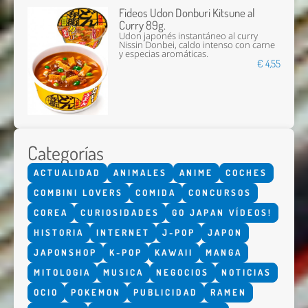
Fideos Udon Donburi Kitsune al
Curry 89g.
Udon japonés instantáneo al curry
Nissin Donbei, caldo intenso con carne
y especias aromáticas.
€ 4,55
Categorías
ACTUALIDAD
ANIMALES
ANIME
COCHES
COMBINI LOVERS
COMIDA
CONCURSOS
COREA
CURIOSIDADES
GO JAPAN VÍDEOS!
HISTORIA
INTERNET
J-POP
JAPON
JAPONSHOP
K-POP
KAWAII
MANGA
MITOLOGIA
MUSICA
NEGOCIOS
NOTICIAS
OCIO
POKEMON
PUBLICIDAD
RAMEN