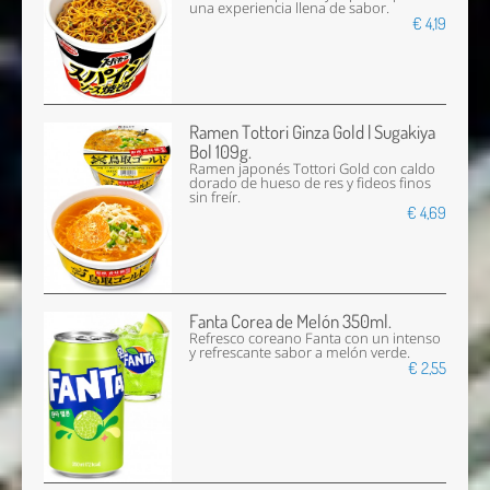
una experiencia llena de sabor.
€ 4,19
Ramen Tottori Ginza Gold | Sugakiya
Bol 109g.
Ramen japonés Tottori Gold con caldo
dorado de hueso de res y fideos finos
sin freír.
€ 4,69
Fanta Corea de Melón 350ml.
Refresco coreano Fanta con un intenso
y refrescante sabor a melón verde.
€ 2,55