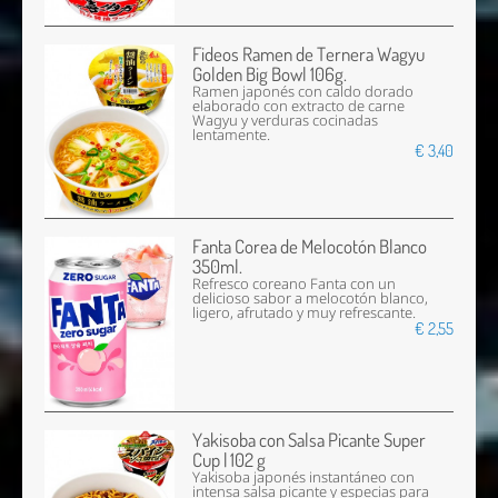
Fideos Ramen de Ternera Wagyu
Golden Big Bowl 106g.
Ramen japonés con caldo dorado
elaborado con extracto de carne
Wagyu y verduras cocinadas
lentamente.
€ 3,40
Fanta Corea de Melocotón Blanco
350ml.
Refresco coreano Fanta con un
delicioso sabor a melocotón blanco,
ligero, afrutado y muy refrescante.
€ 2,55
Yakisoba con Salsa Picante Super
Cup | 102 g
Yakisoba japonés instantáneo con
intensa salsa picante y especias para