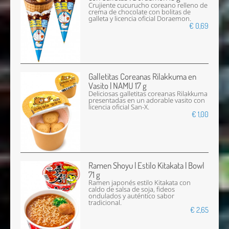
Crujiente cucurucho coreano relleno de
crema de chocolate con bolitas de
galleta y licencia oficial Doraemon.
€ 0,69
Galletitas Coreanas Rilakkuma en
Vasito | NAMU 17 g
Deliciosas galletitas coreanas Rilakkuma
presentadas en un adorable vasito con
licencia oficial San-X.
€ 1,00
Ramen Shoyu | Estilo Kitakata | Bowl
71 g
Ramen japonés estilo Kitakata con
caldo de salsa de soja, fideos
ondulados y auténtico sabor
tradicional.
€ 2,65