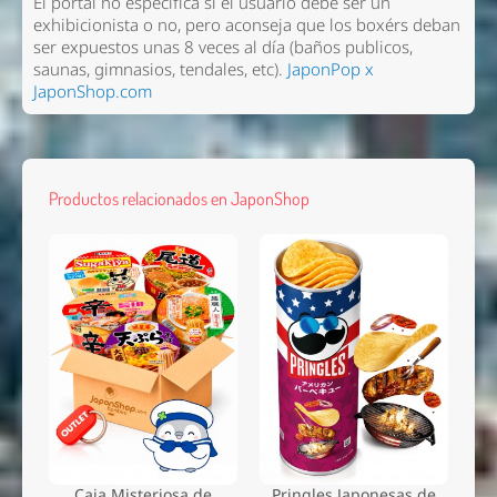
El portal no especifica si el usuario debe ser un
exhibicionista o no, pero aconseja que los boxérs deban
ser expuestos unas 8 veces al día (baños publicos,
saunas, gimnasios, tendales, etc).
JaponPop x
JaponShop.com
Productos relacionados en JaponShop
Caja Misteriosa de
Pringles Japonesas de