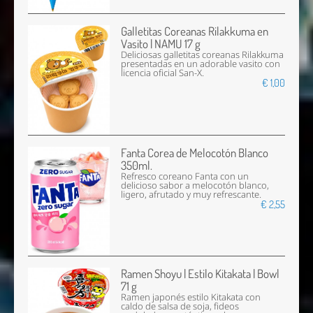
Galletitas Coreanas Rilakkuma en
Vasito | NAMU 17 g
Deliciosas galletitas coreanas Rilakkuma
presentadas en un adorable vasito con
licencia oficial San-X.
€ 1,00
Fanta Corea de Melocotón Blanco
350ml.
Refresco coreano Fanta con un
delicioso sabor a melocotón blanco,
ligero, afrutado y muy refrescante.
€ 2,55
Ramen Shoyu | Estilo Kitakata | Bowl
71 g
Ramen japonés estilo Kitakata con
caldo de salsa de soja, fideos