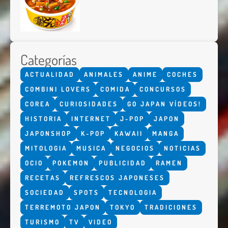
Categorías
ACTUALIDAD
ANIMALES
ANIME
COCHES
COMBINI LOVERS
COMIDA
CONCURSOS
COREA
CURIOSIDADES
GO JAPAN VÍDEOS!
HISTORIA
INTERNET
J-POP
JAPON
JAPONSHOP
K-POP
KAWAII
MANGA
MITOLOGIA
MUSICA
NEGOCIOS
NOTICIAS
OCIO
POKEMON
PUBLICIDAD
RAMEN
RECETAS
REFRESCOS JAPONESES
SOCIEDAD
SPOTS
TECNOLOGIA
TERREMOTO JAPON
TOKYO
TRADICIONES
TURISMO
TV
VIDEO