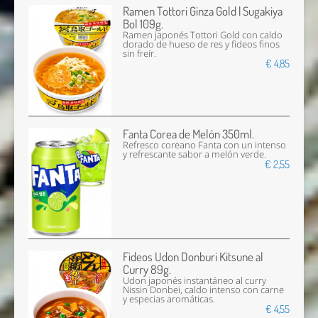
Ramen Tottori Ginza Gold | Sugakiya
Bol 109g.
Ramen japonés Tottori Gold con caldo
dorado de hueso de res y fideos finos
sin freír.
€ 4,85
Fanta Corea de Melón 350ml.
Refresco coreano Fanta con un intenso
y refrescante sabor a melón verde.
€ 2,55
Fideos Udon Donburi Kitsune al
Curry 89g.
Udon japonés instantáneo al curry
Nissin Donbei, caldo intenso con carne
y especias aromáticas.
€ 4,55