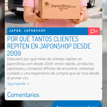
JAPON
,
JAPONSHOP
0
POR QUÉ TANTOS CLIENTES
REPITEN EN JAPONSHOP DESDE
2009
Descubre por qué miles de clientes repiten en
JaponShop.com desde 2009: envío rápido, productos
japoneses y coreanos difíciles de encontrar, embalaje
cuidado y una experiencia de compra que se nota desde
el primer clic.
Sigue leyendo →
Comentarios
Agregar comentario