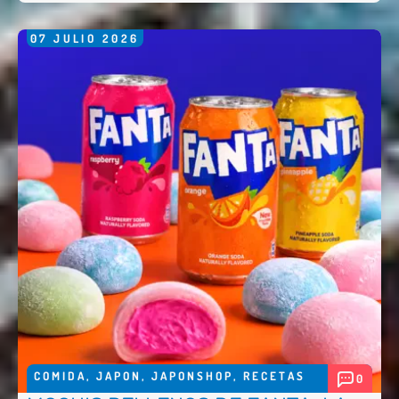
07
JULIO
2026
COMIDA
,
JAPON
,
JAPONSHOP
,
RECETAS
0