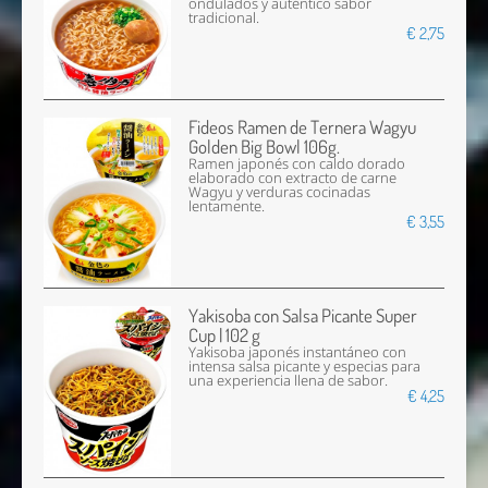
ondulados y auténtico sabor
tradicional.
€ 2,75
Fideos Ramen de Ternera Wagyu
Golden Big Bowl 106g.
Ramen japonés con caldo dorado
elaborado con extracto de carne
Wagyu y verduras cocinadas
lentamente.
€ 3,55
Yakisoba con Salsa Picante Super
Cup | 102 g
Yakisoba japonés instantáneo con
intensa salsa picante y especias para
una experiencia llena de sabor.
€ 4,25