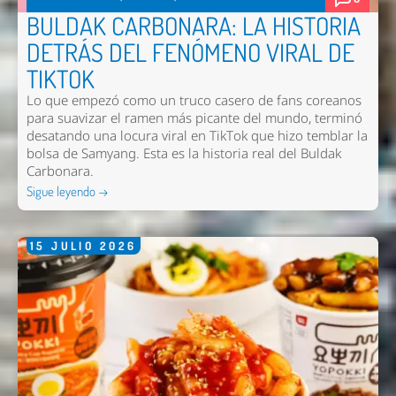
BULDAK CARBONARA: LA HISTORIA
DETRÁS DEL FENÓMENO VIRAL DE
TIKTOK
Lo que empezó como un truco casero de fans coreanos
para suavizar el ramen más picante del mundo, terminó
desatando una locura viral en TikTok que hizo temblar la
bolsa de Samyang. Esta es la historia real del Buldak
Carbonara.
Sigue leyendo →
15
JULIO
2026