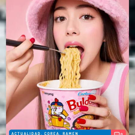
Nombre *
Email *
Comentario *
Enviar
ACTUALIDAD
,
COREA
,
RAMEN
0