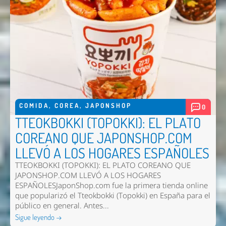
COMIDA
,
COREA
,
JAPONSHOP
0
TTEOKBOKKI (TOPOKKI): EL PLATO
COREANO QUE JAPONSHOP.COM
LLEVÓ A LOS HOGARES ESPAÑOLES
TTEOKBOKKI (TOPOKKI): EL PLATO COREANO QUE
JAPONSHOP.COM LLEVÓ A LOS HOGARES
ESPAÑOLESJaponShop.com fue la primera tienda online
que popularizó el Tteokbokki (Topokki) en España para el
público en general. Antes...
Sigue leyendo →