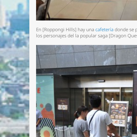
En [Roppongi Hills] hay una
cafetería
donde se p
los personajes del la popular saga [Dragon Ques