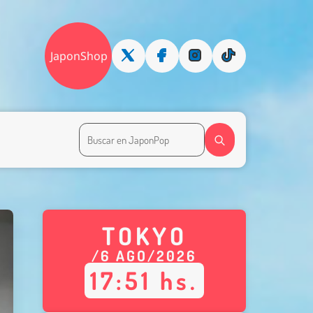
JaponShop
TOKYO
/
6
AGO
/
2026
17
:
51
hs.