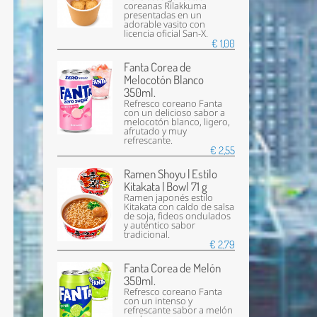
coreanas Rilakkuma
presentadas en un
adorable vasito con
licencia oficial San-X.
€ 1,00
Fanta Corea de
Melocotón Blanco
350ml.
Refresco coreano Fanta
con un delicioso sabor a
melocotón blanco, ligero,
afrutado y muy
refrescante.
€ 2,55
Ramen Shoyu | Estilo
Kitakata | Bowl 71 g
Ramen japonés estilo
Kitakata con caldo de salsa
de soja, fideos ondulados
y auténtico sabor
tradicional.
€ 2,79
Fanta Corea de Melón
350ml.
Refresco coreano Fanta
con un intenso y
refrescante sabor a melón