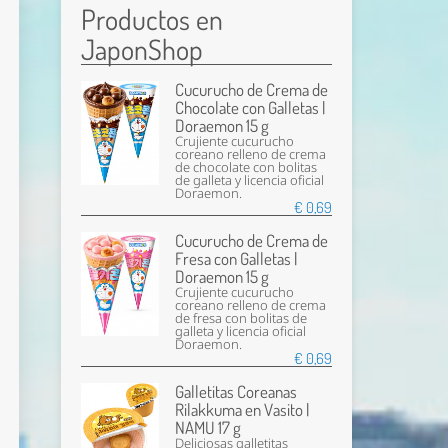
Productos en
JaponShop
Cucurucho de Crema de
Chocolate con Galletas |
Doraemon 15 g
Crujiente cucurucho
coreano relleno de crema
de chocolate con bolitas
de galleta y licencia oficial
Doraemon.
€ 0,69
Cucurucho de Crema de
Fresa con Galletas |
Doraemon 15 g
Crujiente cucurucho
coreano relleno de crema
de fresa con bolitas de
galleta y licencia oficial
Doraemon.
€ 0,69
Galletitas Coreanas
Rilakkuma en Vasito |
NAMU 17 g
Deliciosas galletitas