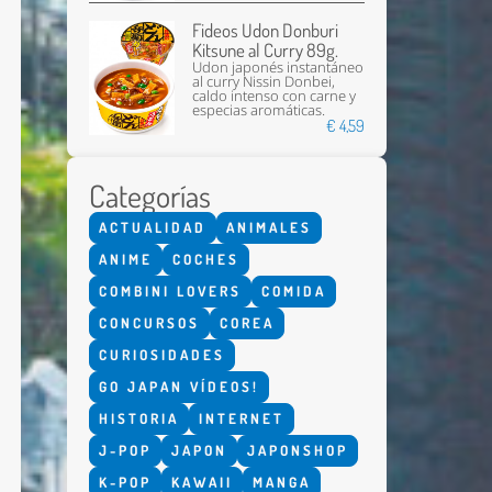
Fideos Udon Donburi
Kitsune al Curry 89g.
Udon japonés instantáneo
al curry Nissin Donbei,
caldo intenso con carne y
especias aromáticas.
€ 4,59
Categorías
Enviar
ACTUALIDAD
ANIMALES
ANIME
COCHES
COMBINI LOVERS
COMIDA
CONCURSOS
COREA
CURIOSIDADES
GO JAPAN VÍDEOS!
HISTORIA
INTERNET
J-POP
JAPON
JAPONSHOP
K-POP
KAWAII
MANGA