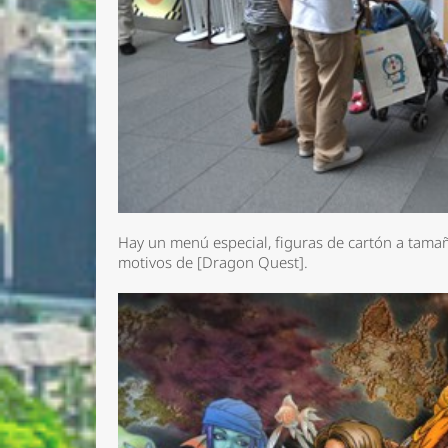
Hay un menú especial, figuras de cartón a tamañ
motivos de [Dragon Quest].
Nombre 
Email *
Comenta