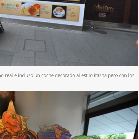
o real e incluso un coche decorado al estilo itasha pero con los
*
rio *