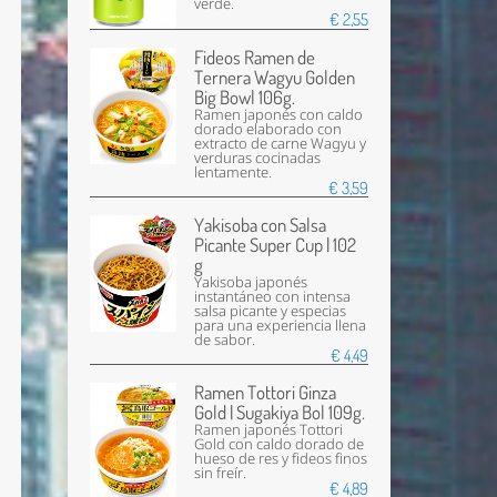
verde.
€ 2,55
Fideos Ramen de
Ternera Wagyu Golden
Big Bowl 106g.
Ramen japonés con caldo
dorado elaborado con
extracto de carne Wagyu y
verduras cocinadas
lentamente.
€ 3,59
Yakisoba con Salsa
Picante Super Cup | 102
g
Yakisoba japonés
instantáneo con intensa
salsa picante y especias
para una experiencia llena
de sabor.
€ 4,49
Ramen Tottori Ginza
Gold | Sugakiya Bol 109g.
Ramen japonés Tottori
Gold con caldo dorado de
hueso de res y fideos finos
sin freír.
€ 4,89