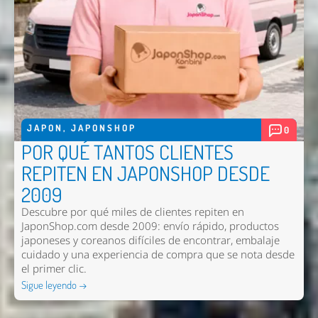
Enviar
JAPON
,
JAPONSHOP
0
POR QUÉ TANTOS CLIENTES
REPITEN EN JAPONSHOP DESDE
2009
Descubre por qué miles de clientes repiten en
JaponShop.com desde 2009: envío rápido, productos
japoneses y coreanos difíciles de encontrar, embalaje
cuidado y una experiencia de compra que se nota desde
el primer clic.
Sigue leyendo →