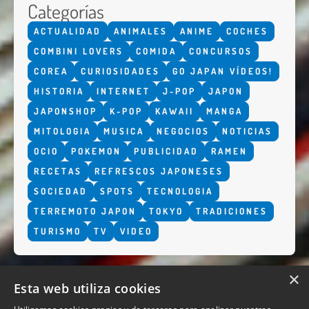
Categorías
ACTUALIDAD
ANIMALES
ANIME
COCHES
COMBINI LOVERS
COMIDA
CONCURSOS
COREA
CURIOSIDADES
GO JAPAN VÍDEOS!
HISTORIA
INTERNET
J-POP
JAPON
JAPONSHOP
K-POP
KAWAII
MANGA
MITOLOGIA
MUSICA
NEGOCIOS
NOTICIAS
OCIO
POKEMON
PUBLICIDAD
RAMEN
RECETAS
REFRESCOS JAPONESES
SOCIEDAD
SPOTS
TECNOLOGIA
TERREMOTO JAPON
TOKYO
TRADICIONES
TURISMO
TV
VIDEO
×
Esta web utiliza cookies