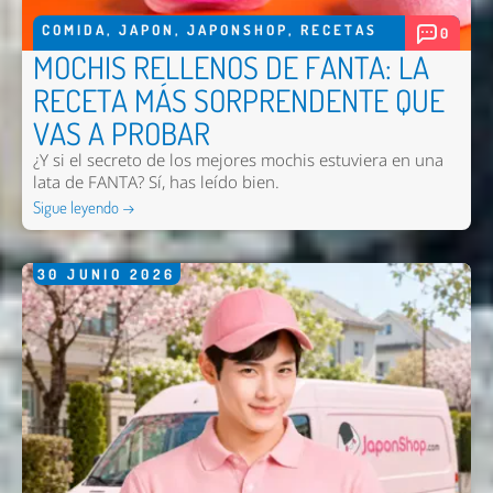
COMIDA
,
JAPON
,
JAPONSHOP
,
RECETAS
0
MOCHIS RELLENOS DE FANTA: LA
RECETA MÁS SORPRENDENTE QUE
VAS A PROBAR
¿Y si el secreto de los mejores mochis estuviera en una
lata de FANTA? Sí, has leído bien.
Sigue leyendo →
Nombre *
Email *
30
JUNIO
2026
Comentario *