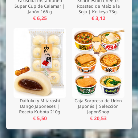
Yakisoba Instantáneo
Snack estilo Cheetos
Super Cup de Calamar |
Roasted de Maíz a la
Japón 166 g
Soja | Koikeya 73g.
€ 6,25
€ 3,12
Daifuku y Mitarashi
Caja Sorpresa de Udon
Dango Japoneses |
Japonés | Selección
Receta Kubota 210g
JaponShop
€ 5,50
€ 20,53