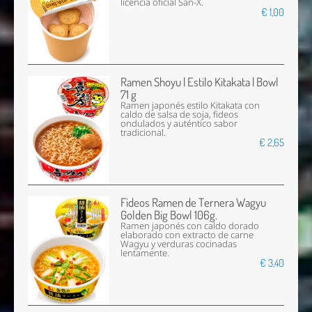
licencia oficial San-X.
€ 1,00
Ramen Shoyu | Estilo Kitakata | Bowl
71 g
Ramen japonés estilo Kitakata con
caldo de salsa de soja, fideos
ondulados y auténtico sabor
tradicional.
€ 2,65
Fideos Ramen de Ternera Wagyu
Golden Big Bowl 106g.
Ramen japonés con caldo dorado
elaborado con extracto de carne
Wagyu y verduras cocinadas
lentamente.
€ 3,40