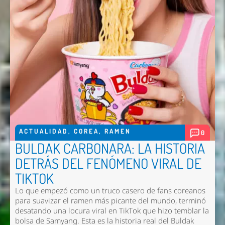
ACTUALIDAD
,
COREA
,
RAMEN
0
BULDAK CARBONARA: LA HISTORIA
DETRÁS DEL FENÓMENO VIRAL DE
TIKTOK
Lo que empezó como un truco casero de fans coreanos
para suavizar el ramen más picante del mundo, terminó
desatando una locura viral en TikTok que hizo temblar la
bolsa de Samyang. Esta es la historia real del Buldak