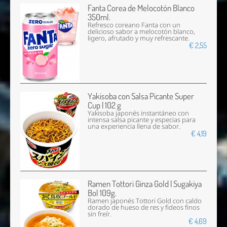
Fanta Corea de Melocotón Blanco
350ml.
Refresco coreano Fanta con un
delicioso sabor a melocotón blanco,
ligero, afrutado y muy refrescante.
€ 2,55
Yakisoba con Salsa Picante Super
Cup | 102 g
Yakisoba japonés instantáneo con
intensa salsa picante y especias para
una experiencia llena de sabor.
€ 4,19
Ramen Tottori Ginza Gold | Sugakiya
Bol 109g.
Ramen japonés Tottori Gold con caldo
dorado de hueso de res y fideos finos
sin freír.
€ 4,69