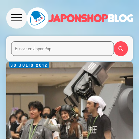
30
JULIO
2012