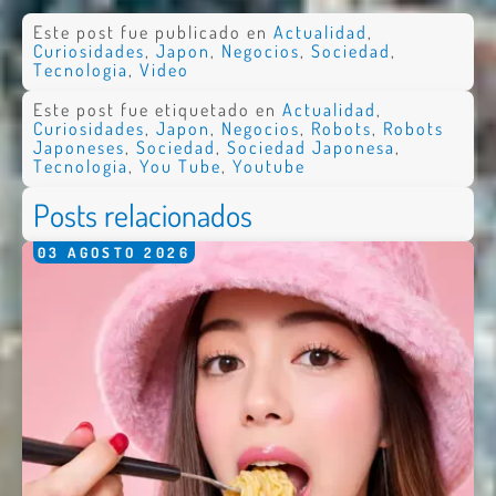
Este post fue publicado en
Actualidad
,
Curiosidades
,
Japon
,
Negocios
,
Sociedad
,
Tecnologia
,
Video
Este post fue etiquetado en
Actualidad
,
Curiosidades
,
Japon
,
Negocios
,
Robots
,
Robots
Japoneses
,
Sociedad
,
Sociedad Japonesa
,
Tecnologia
,
You Tube
,
Youtube
Posts relacionados
03
AGOSTO
2026