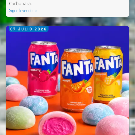
Carbonara.
Sigue leyendo →
07
JULIO
2026