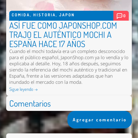
COMIDA
,
HISTORIA
,
JAPON
0
ASÍ FUE COMO JAPONSHOP.COM
TRAJO EL AUTÉNTICO MOCHI A
ESPAÑA HACE 17 AÑOS
Cuando el mochi todavía era un completo desconocido
para el público español, JaponShop.com ya lo vendía y lo
explicaba al detalle. Hoy, 18 años después, seguimos
siendo la referencia del mochi auténtico y tradicional en
España, frente a las versiones adaptadas que han
inundado el mercado con la moda.
Sigue leyendo →
Comentarios
Agregar comentario