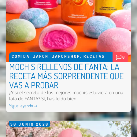
Enviar
COMIDA
,
JAPON
,
JAPONSHOP
,
RECETAS
0
MOCHIS RELLENOS DE FANTA: LA
RECETA MÁS SORPRENDENTE QUE
VAS A PROBAR
¿Y si el secreto de los mejores mochis estuviera en una
lata de FANTA? Sí, has leído bien.
Sigue leyendo →
30
JUNIO
2026