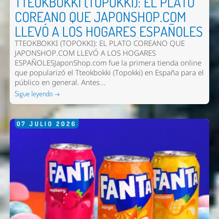
TTEOKBOKKI (TOPOKKI): EL PLATO
COREANO QUE JAPONSHOP.COM
LLEVÓ A LOS HOGARES ESPAÑOLES
TTEOKBOKKI (TOPOKKI): EL PLATO COREANO QUE
JAPONSHOP.COM LLEVÓ A LOS HOGARES
ESPAÑOLESJaponShop.com fue la primera tienda online
que popularizó el Tteokbokki (Topokki) en España para el
público en general. Antes...
Sigue leyendo →
07
JULIO
2026
Nombre *
Email *
Comentario *