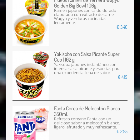
Golden Big Bowl 106g.
Ramen japonés con caldo dorado
elaborado con extracto de carne
Wagyu y verduras cocinadas
lentamente.
€ 3,40
Yakisoba con Salsa Picante Super
Cup | 102 g
Yakisoba japonés instantáneo con
intensa salsa picante y especias para
una experiencia llena de sabor.
€ 4,19
Fanta Corea de Melocotón Blanco
350ml.
Refresco coreano Fanta con un
delicioso sabor a melocotón blanco,
ligero, afrutado y muy refrescante.
€ 2,55