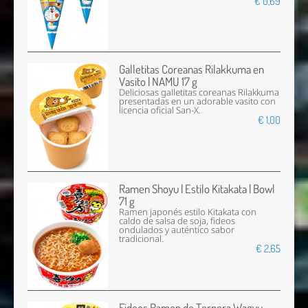
€ 0,69
Galletitas Coreanas Rilakkuma en
Vasito | NAMU 17 g
Deliciosas galletitas coreanas Rilakkuma
presentadas en un adorable vasito con
licencia oficial San-X.
€ 1,00
Ramen Shoyu | Estilo Kitakata | Bowl
71 g
Ramen japonés estilo Kitakata con
caldo de salsa de soja, fideos
ondulados y auténtico sabor
tradicional.
€ 2,65
Fideos Ramen de Ternera Wagyu