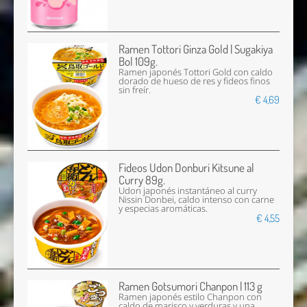
Ramen Tottori Ginza Gold | Sugakiya
Bol 109g.
Ramen japonés Tottori Gold con caldo
dorado de hueso de res y fideos finos
sin freír.
€ 4,69
Fideos Udon Donburi Kitsune al
Curry 89g.
Udon japonés instantáneo al curry
Nissin Donbei, caldo intenso con carne
y especias aromáticas.
€ 4,55
Ramen Gotsumori Chanpon | 113 g
Ramen japonés estilo Chanpon con
caldo de marisco y verduras y una