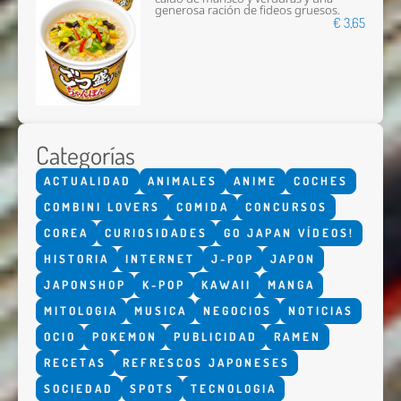
generosa ración de fideos gruesos.
€ 3,65
Categorías
ACTUALIDAD
ANIMALES
ANIME
COCHES
COMBINI LOVERS
COMIDA
CONCURSOS
COREA
CURIOSIDADES
GO JAPAN VÍDEOS!
HISTORIA
INTERNET
J-POP
JAPON
JAPONSHOP
K-POP
KAWAII
MANGA
MITOLOGIA
MUSICA
NEGOCIOS
NOTICIAS
OCIO
POKEMON
PUBLICIDAD
RAMEN
RECETAS
REFRESCOS JAPONESES
SOCIEDAD
SPOTS
TECNOLOGIA