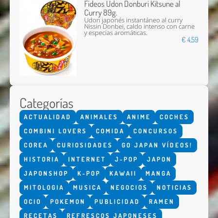
Fideos Udon Donburi Kitsune al
Curry 89g.
Udon japonés instantáneo al curry
Nissin Donbei, caldo intenso con carne
y especias aromáticas.
€ 4,59
Categorías
ACTUALIDAD
ANIMALES
ANIME
COCHES
COMBINI LOVERS
COMIDA
CONCURSOS
COREA
CURIOSIDADES
GO JAPAN VÍDEOS!
HISTORIA
INTERNET
J-POP
JAPON
JAPONSHOP
K-POP
KAWAII
MANGA
MITOLOGIA
MUSICA
NEGOCIOS
NOTICIAS
OCIO
POKEMON
PUBLICIDAD
RAMEN
RECETAS
REFRESCOS JAPONESES