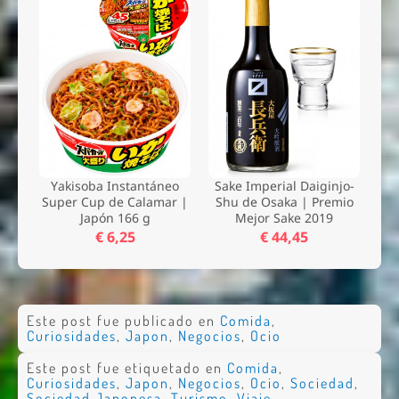
Yakisoba Instantáneo
Sake Imperial Daiginjo-
Super Cup de Calamar |
Shu de Osaka | Premio
Japón 166 g
Mejor Sake 2019
€ 6,25
€ 44,45
Este post fue publicado en
Comida
,
Curiosidades
,
Japon
,
Negocios
,
Ocio
Este post fue etiquetado en
Comida
,
Curiosidades
,
Japon
,
Negocios
,
Ocio
,
Sociedad
,
Sociedad Japonesa
,
Turismo
,
Viaje