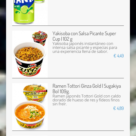
Yakisoba con Salsa Picante Super
Cup | 102 g
Yakisoba japonés instantáneo con
intensa salsa picante y especias para
una experiencia llena de sabor.
€ 4,49
Ramen Tottori Ginza Gold | Sugakiya
Bol 109g.
Ramen japonés Tottori Gold con caldo
dorado de hueso de res y fideos finos
sin freír.
€ 4,89