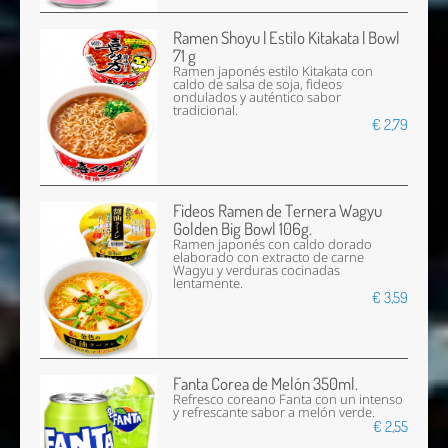
Ramen Shoyu | Estilo Kitakata | Bowl
71 g
Ramen japonés estilo Kitakata con
caldo de salsa de soja, fideos
ondulados y auténtico sabor
tradicional.
€ 2,79
Fideos Ramen de Ternera Wagyu
Golden Big Bowl 106g.
Ramen japonés con caldo dorado
elaborado con extracto de carne
Wagyu y verduras cocinadas
lentamente.
€ 3,59
Fanta Corea de Melón 350ml.
Refresco coreano Fanta con un intenso
y refrescante sabor a melón verde.
€ 2,55