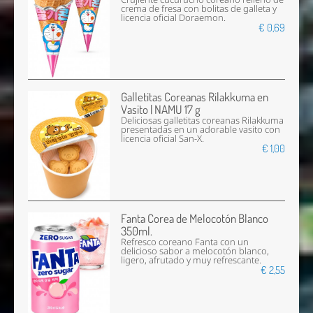
crema de fresa con bolitas de galleta y
licencia oficial Doraemon.
€ 0,69
Galletitas Coreanas Rilakkuma en
Vasito | NAMU 17 g
Deliciosas galletitas coreanas Rilakkuma
presentadas en un adorable vasito con
licencia oficial San-X.
€ 1,00
Fanta Corea de Melocotón Blanco
350ml.
Refresco coreano Fanta con un
delicioso sabor a melocotón blanco,
ligero, afrutado y muy refrescante.
€ 2,55