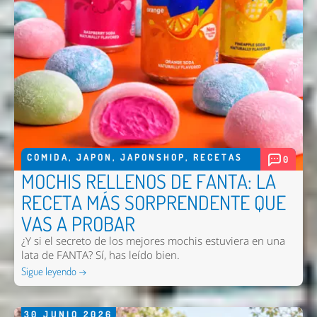
Enviar
COMIDA
,
JAPON
,
JAPONSHOP
,
RECETAS
0
MOCHIS RELLENOS DE FANTA: LA
RECETA MÁS SORPRENDENTE QUE
VAS A PROBAR
¿Y si el secreto de los mejores mochis estuviera en una
lata de FANTA? Sí, has leído bien.
Sigue leyendo →
30
JUNIO
2026