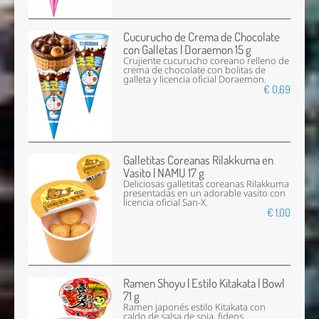
Cucurucho de Crema de Chocolate
con Galletas | Doraemon 15 g
Crujiente cucurucho coreano relleno de
crema de chocolate con bolitas de
galleta y licencia oficial Doraemon.
€ 0,69
Galletitas Coreanas Rilakkuma en
Vasito | NAMU 17 g
Deliciosas galletitas coreanas Rilakkuma
presentadas en un adorable vasito con
licencia oficial San-X.
€ 1,00
Ramen Shoyu | Estilo Kitakata | Bowl
71 g
Ramen japonés estilo Kitakata con
caldo de salsa de soja, fideos