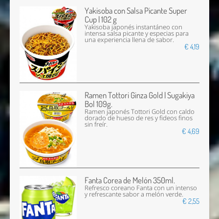
Yakisoba con Salsa Picante Super
Cup | 102 g
Yakisoba japonés instantáneo con
intensa salsa picante y especias para
una experiencia llena de sabor.
€ 4,19
Ramen Tottori Ginza Gold | Sugakiya
Bol 109g.
Ramen japonés Tottori Gold con caldo
dorado de hueso de res y fideos finos
sin freír.
€ 4,69
Fanta Corea de Melón 350ml.
Refresco coreano Fanta con un intenso
y refrescante sabor a melón verde.
€ 2,55