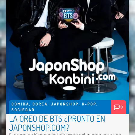
COMIDA
,
COREA
,
JAPONSHOP
,
K-POP
,
0
SOCIEDAD
LA OREO DE BTS ¿PRONTO EN
JAPONSHOP.COM?
El grupo de K-pop más influyente del mundo acaba de