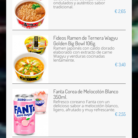
ondulados y auténtico sabor
tradicional.
€ 2,65
Fideos Ramen de Ternera Wagyu
Golden Big Bowl 106g.
Ramen japonés con caldo dorado
elaborado con extracto de carne
Wagyu y verduras cocinadas
lentamente.
€ 3,40
Fanta Corea de Melocotón Blanco
350ml.
Refresco coreano Fanta con un
delicioso sabor a melocotón blanco,
ligero, afrutado y muy refrescante.
€ 2,55