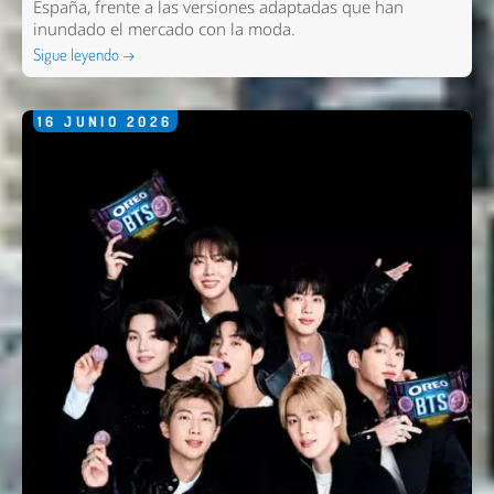
España, frente a las versiones adaptadas que han
inundado el mercado con la moda.
Sigue leyendo →
16
JUNIO
2026