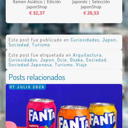
Ramen Asiático | Edición
Japonés | Selección
JaponShop
JaponShop
€ 32,37
€ 20,53
Este post fue publicado en
Curiosidades
,
Japon
,
Sociedad
,
Turismo
Este post fue etiquetado en
Arquitectura
,
Curiosidades
,
Japon
,
Ocio
,
Osaka
,
Sociedad
,
Sociedad Japonesa
,
Turismo
,
Viaje
Posts relacionados
07
JULIO
2026