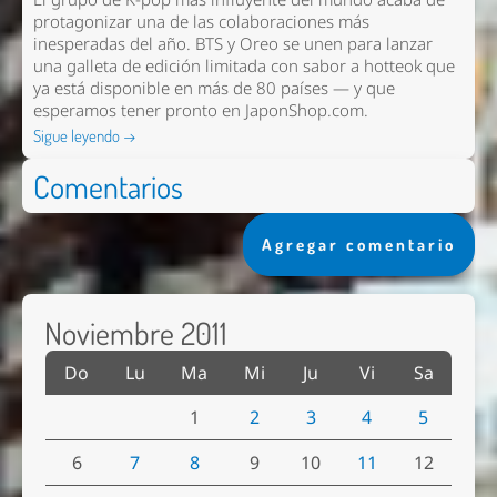
protagonizar una de las colaboraciones más
inesperadas del año. BTS y Oreo se unen para lanzar
una galleta de edición limitada con sabor a hotteok que
ya está disponible en más de 80 países — y que
esperamos tener pronto en
JaponShop.com
.
Sigue leyendo →
Comentarios
Agregar comentario
Noviembre 2011
Do
Lu
Ma
Mi
Ju
Vi
Sa
1
2
3
4
5
6
7
8
9
10
11
12