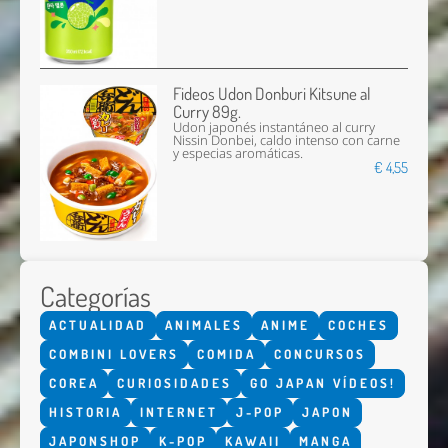
Fideos Udon Donburi Kitsune al
Curry 89g.
Udon japonés instantáneo al curry
Nissin Donbei, caldo intenso con carne
y especias aromáticas.
€ 4,55
Categorías
ACTUALIDAD
ANIMALES
ANIME
COCHES
COMBINI LOVERS
COMIDA
CONCURSOS
COREA
CURIOSIDADES
GO JAPAN VÍDEOS!
HISTORIA
INTERNET
J-POP
JAPON
JAPONSHOP
K-POP
KAWAII
MANGA