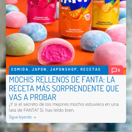
COMIDA
,
JAPON
,
JAPONSHOP
,
RECETAS
0
MOCHIS RELLENOS DE FANTA: LA
RECETA MÁS SORPRENDENTE QUE
VAS A PROBAR
¿Y si el secreto de los mejores mochis estuviera en una
lata de FANTA? Sí, has leído bien.
Sigue leyendo →