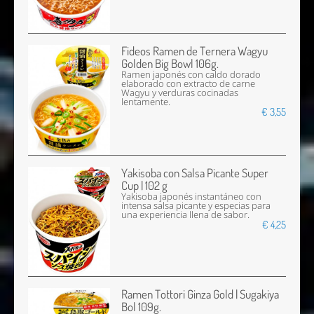
Fideos Ramen de Ternera Wagyu
Golden Big Bowl 106g.
Ramen japonés con caldo dorado
elaborado con extracto de carne
Wagyu y verduras cocinadas
lentamente.
€ 3,55
Yakisoba con Salsa Picante Super
Cup | 102 g
Yakisoba japonés instantáneo con
intensa salsa picante y especias para
una experiencia llena de sabor.
€ 4,25
Ramen Tottori Ginza Gold | Sugakiya
Bol 109g.