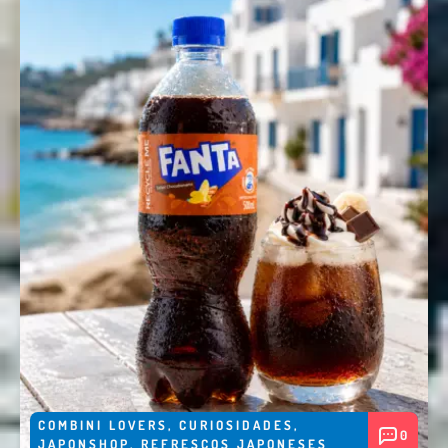
Nombre *
Email *
Comentario *
COMBINI LOVERS
,
CURIOSIDADES
,
0
JAPONSHOP
,
REFRESCOS JAPONESES