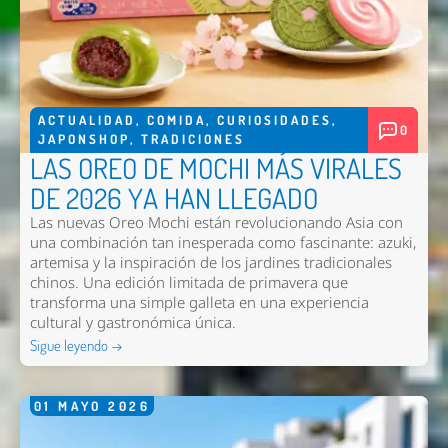
ACTUALIDAD
,
COMIDA
,
CURIOSIDADES
,
0
JAPONSHOP
,
TRADICIONES
LAS OREO DE MOCHI MÁS VIRALES
DE 2026 YA HAN LLEGADO
Las nuevas
Oreo Mochi
están revolucionando Asia con
una combinación tan inesperada como fascinante: azuki,
artemisa y la inspiración de los jardines tradicionales
chinos. Una edición limitada de primavera que
transforma una simple galleta en una experiencia
cultural y gastronómica única.
Sigue leyendo →
01
MAYO
2026