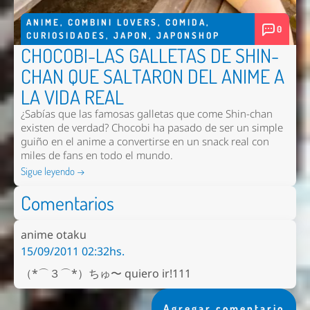
ANIME
,
COMBINI LOVERS
,
COMIDA
,
0
CURIOSIDADES
,
JAPON
,
JAPONSHOP
CHOCOBI-LAS GALLETAS DE SHIN-
CHAN QUE SALTARON DEL ANIME A
LA VIDA REAL
¿Sabías que las famosas galletas que come Shin-chan
existen de verdad? Chocobi ha pasado de ser un simple
guiño en el anime a convertirse en un snack real con
miles de fans en todo el mundo.
Sigue leyendo →
Comentarios
anime otaku
15/09/2011 02:32hs.
（*⌒３⌒*）ちゅ〜 quiero ir!111
Agregar comentario