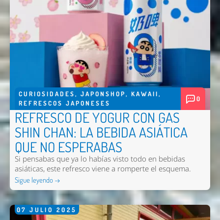
CURIOSIDADES
,
JAPONSHOP
,
KAWAII
,
0
REFRESCOS JAPONESES
REFRESCO DE YOGUR CON GAS
SHIN CHAN: LA BEBIDA ASIÁTICA
QUE NO ESPERABAS
Si pensabas que ya lo habías visto todo en bebidas
asiáticas, este refresco viene a romperte el esquema.
Sigue leyendo →
07
JULIO
2025