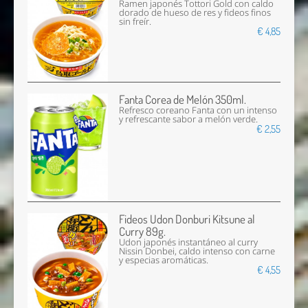
Ramen japonés Tottori Gold con caldo
dorado de hueso de res y fideos finos
sin freír.
€ 4,85
Fanta Corea de Melón 350ml.
Refresco coreano Fanta con un intenso
y refrescante sabor a melón verde.
€ 2,55
Fideos Udon Donburi Kitsune al
Curry 89g.
Udon japonés instantáneo al curry
Nissin Donbei, caldo intenso con carne
y especias aromáticas.
€ 4,55