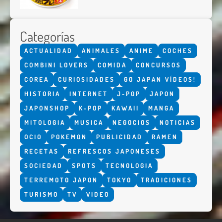
Categorías
ACTUALIDAD
ANIMALES
ANIME
COCHES
COMBINI LOVERS
COMIDA
CONCURSOS
COREA
CURIOSIDADES
GO JAPAN VÍDEOS!
HISTORIA
INTERNET
J-POP
JAPON
JAPONSHOP
K-POP
KAWAII
MANGA
MITOLOGIA
MUSICA
NEGOCIOS
NOTICIAS
OCIO
POKEMON
PUBLICIDAD
RAMEN
RECETAS
REFRESCOS JAPONESES
SOCIEDAD
SPOTS
TECNOLOGIA
TERREMOTO JAPON
TOKYO
TRADICIONES
TURISMO
TV
VIDEO