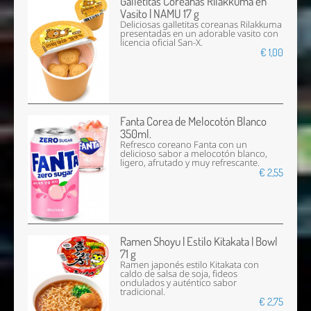
Galletitas Coreanas Rilakkuma en
Vasito | NAMU 17 g
Deliciosas galletitas coreanas Rilakkuma
presentadas en un adorable vasito con
licencia oficial San-X.
€ 1,00
Fanta Corea de Melocotón Blanco
350ml.
Refresco coreano Fanta con un
delicioso sabor a melocotón blanco,
ligero, afrutado y muy refrescante.
€ 2,55
Ramen Shoyu | Estilo Kitakata | Bowl
71 g
Ramen japonés estilo Kitakata con
caldo de salsa de soja, fideos
ondulados y auténtico sabor
tradicional.
€ 2,75