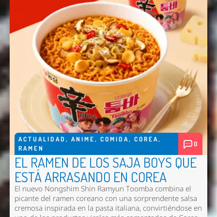
ACTUALIDAD
,
ANIME
,
COMIDA
,
COREA
,
0
RAMEN
EL RAMEN DE LOS SAJA BOYS QUE
ESTÁ ARRASANDO EN COREA
El nuevo
Nongshim Shin Ramyun Toomba
combina el
picante del ramen coreano con una sorprendente salsa
cremosa inspirada en la pasta italiana, convirtiéndose en