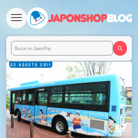
22
AGOSTO
2011