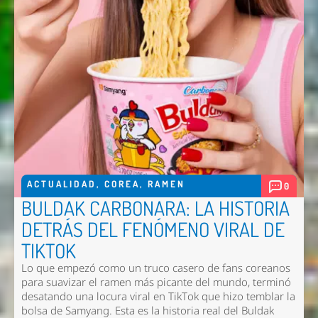
ACTUALIDAD
,
COREA
,
RAMEN
0
BULDAK CARBONARA: LA HISTORIA
DETRÁS DEL FENÓMENO VIRAL DE
TIKTOK
Lo que empezó como un truco casero de fans coreanos
para suavizar el ramen más picante del mundo, terminó
desatando una locura viral en TikTok que hizo temblar la
bolsa de Samyang. Esta es la historia real del Buldak