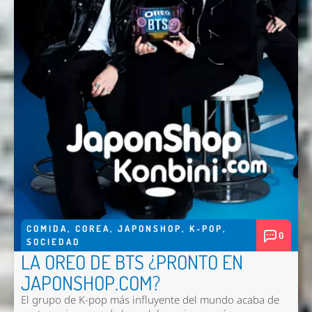
Enviar
COMIDA
,
COREA
,
JAPONSHOP
,
K-POP
,
0
SOCIEDAD
LA OREO DE BTS ¿PRONTO EN
JAPONSHOP.COM?
El grupo de K-pop más influyente del mundo acaba de