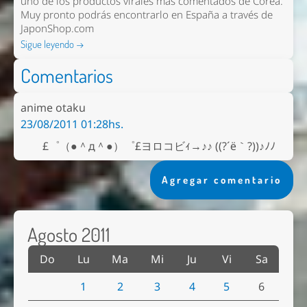
uno de los productos virales más comentados de Corea.
Muy pronto podrás encontrarlo en España a través de
JaponShop.com
Sigue leyendo →
Comentarios
anime otaku
23/08/2011 01:28hs.
£゜（●＾д＾●）゜£ヨロコビｨ→♪♪ ((?´ё｀?))♪ﾉﾉ
Agregar comentario
Agosto 2011
Do
Lu
Ma
Mi
Ju
Vi
Sa
1
2
3
4
5
6