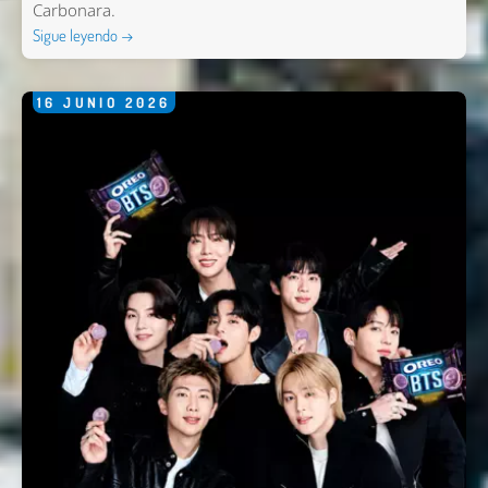
Carbonara.
Sigue leyendo →
16
JUNIO
2026
Nombre *
Email *
Comentario *