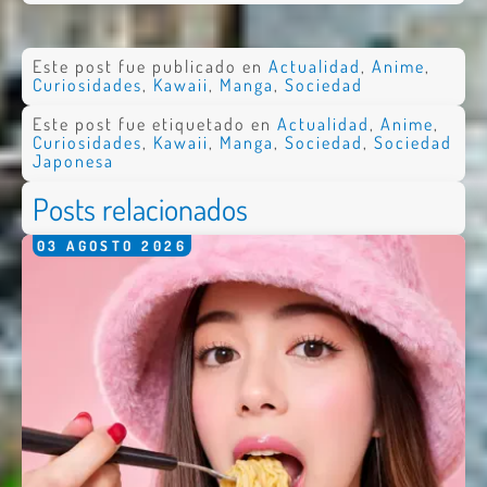
Este post fue publicado en
Actualidad
,
Anime
,
Curiosidades
,
Kawaii
,
Manga
,
Sociedad
Este post fue etiquetado en
Actualidad
,
Anime
,
Curiosidades
,
Kawaii
,
Manga
,
Sociedad
,
Sociedad
Japonesa
Posts relacionados
03
AGOSTO
2026