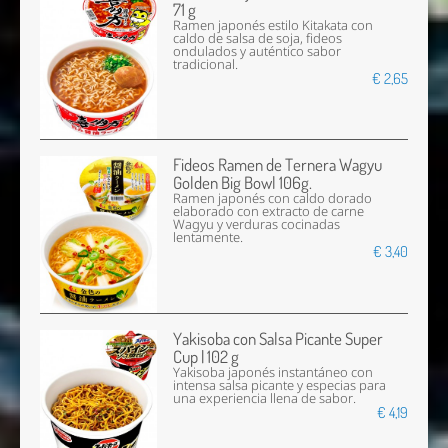
71 g
Ramen japonés estilo Kitakata con
caldo de salsa de soja, fideos
ondulados y auténtico sabor
tradicional.
€ 2,65
Fideos Ramen de Ternera Wagyu
Golden Big Bowl 106g.
Ramen japonés con caldo dorado
elaborado con extracto de carne
Wagyu y verduras cocinadas
lentamente.
€ 3,40
Yakisoba con Salsa Picante Super
Cup | 102 g
Yakisoba japonés instantáneo con
intensa salsa picante y especias para
una experiencia llena de sabor.
€ 4,19