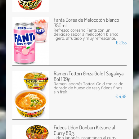
Fanta Corea de Melocotón Blanco
350ml.
Refresco coreano Fanta con un
delicioso sabor a melocotón blanco,
ligero, afrutado y muy refrescante.
€ 2,55
Ramen Tottori Ginza Gold | Sugakiya
Bol 109g.
Ramen japonés Tottori Gold con caldo
dorado de hueso de res y fideos finos
sin freír.
€ 4,69
Fideos Udon Donburi Kitsune al
Curry 89g.
Udon japonés instantáneo al curry