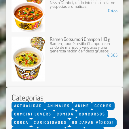
Nissin Donbei, caldo intenso con carne
y especias aromáticas.
€ 4,55
Ramen Gotsumori Chanpon | 113 g
Ramen japonés estilo Chanpon con
caldo de marisco y verduras y una
generosa ración de fideos gruesos.
€ 3,65
Categorías
ACTUALIDAD
ANIMALES
ANIME
COCHES
COMBINI LOVERS
COMIDA
CONCURSOS
COREA
CURIOSIDADES
GO JAPAN VÍDEOS!