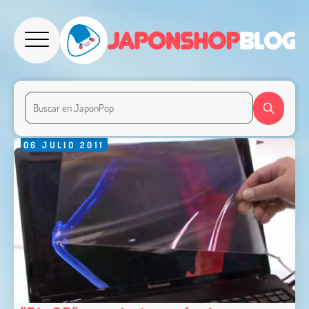
06
JULIO
2011