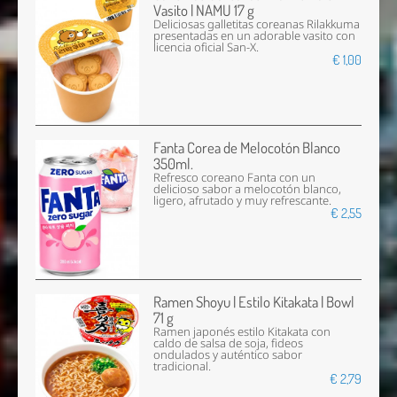
Vasito | NAMU 17 g
Deliciosas galletitas coreanas Rilakkuma
presentadas en un adorable vasito con
licencia oficial San-X.
€ 1,00
Fanta Corea de Melocotón Blanco
350ml.
Refresco coreano Fanta con un
delicioso sabor a melocotón blanco,
ligero, afrutado y muy refrescante.
€ 2,55
Ramen Shoyu | Estilo Kitakata | Bowl
71 g
Ramen japonés estilo Kitakata con
caldo de salsa de soja, fideos
ondulados y auténtico sabor
tradicional.
€ 2,79