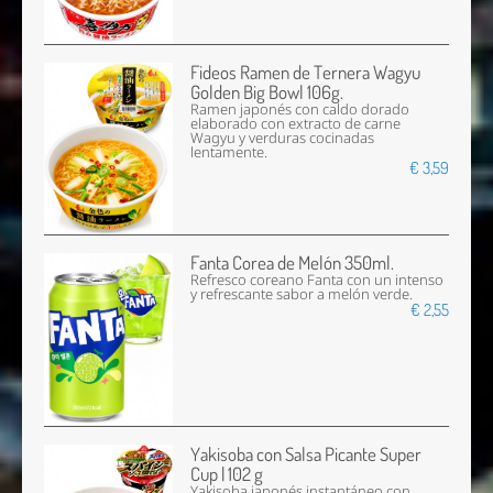
Fideos Ramen de Ternera Wagyu
Golden Big Bowl 106g.
Ramen japonés con caldo dorado
elaborado con extracto de carne
Wagyu y verduras cocinadas
lentamente.
€ 3,59
Fanta Corea de Melón 350ml.
Refresco coreano Fanta con un intenso
y refrescante sabor a melón verde.
€ 2,55
Yakisoba con Salsa Picante Super
Cup | 102 g
Yakisoba japonés instantáneo con