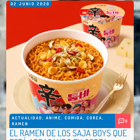
02
JUNIO
2026
Nombre *
Email *
Comentario *
ACTUALIDAD
,
ANIME
,
COMIDA
,
COREA
,
0
RAMEN
EL RAMEN DE LOS SAJA BOYS QUE