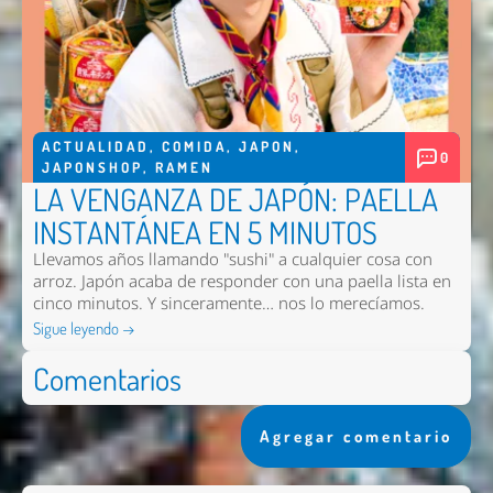
ACTUALIDAD
,
COMIDA
,
JAPON
,
0
JAPONSHOP
,
RAMEN
LA VENGANZA DE JAPÓN: PAELLA
INSTANTÁNEA EN 5 MINUTOS
Llevamos años llamando "sushi" a cualquier cosa con
arroz. Japón acaba de responder con una paella lista en
cinco minutos. Y sinceramente… nos lo merecíamos.
Sigue leyendo →
Comentarios
Agregar comentario