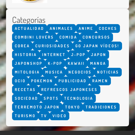
Categorías
ACTUALIDAD
ANIMALES
ANIME
COCHES
COMBINI LOVERS
COMIDA
CONCURSOS
COREA
CURIOSIDADES
GO JAPAN VÍDEOS!
HISTORIA
INTERNET
J-POP
JAPON
JAPONSHOP
K-POP
KAWAII
MANGA
MITOLOGIA
MUSICA
NEGOCIOS
NOTICIAS
OCIO
POKEMON
PUBLICIDAD
RAMEN
RECETAS
REFRESCOS JAPONESES
SOCIEDAD
SPOTS
TECNOLOGIA
TERREMOTO JAPON
TOKYO
TRADICIONES
TURISMO
TV
VIDEO