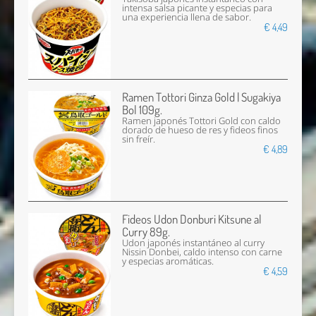
intensa salsa picante y especias para
una experiencia llena de sabor.
€ 4,49
Ramen Tottori Ginza Gold | Sugakiya
Bol 109g.
Ramen japonés Tottori Gold con caldo
dorado de hueso de res y fideos finos
sin freír.
€ 4,89
Fideos Udon Donburi Kitsune al
Curry 89g.
Udon japonés instantáneo al curry
Nissin Donbei, caldo intenso con carne
y especias aromáticas.
€ 4,59