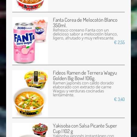
Fanta Corea de Melocotón Blanco
350ml.
Refresco coreano Fanta con un
delicioso sabor a melocotón blanco,
ligero, afrutado y muy refrescante.
€ 2,55
Fideos Ramen de Ternera Wagyu
Golden Big Bowl 106g.
Ramen japonés con caldo dorado
elaborado con extracto de carne
Wagyu y verduras cocinadas
lentamente.
€ 3,40
Yakisoba con Salsa Picante Super
Cup | 102 g
Yakisoba japonés instantáneo con