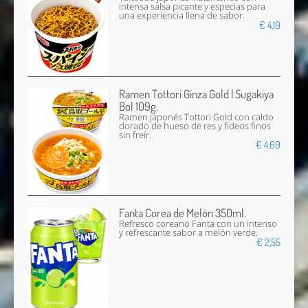
intensa salsa picante y especias para
una experiencia llena de sabor.
€ 4,19
Ramen Tottori Ginza Gold | Sugakiya
Bol 109g.
Ramen japonés Tottori Gold con caldo
dorado de hueso de res y fideos finos
sin freír.
€ 4,69
Fanta Corea de Melón 350ml.
Refresco coreano Fanta con un intenso
y refrescante sabor a melón verde.
€ 2,55