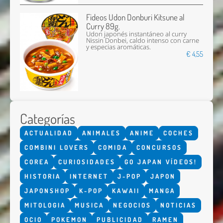
Fideos Udon Donburi Kitsune al
Curry 89g.
Udon japonés instantáneo al curry
Nissin Donbei, caldo intenso con carne
y especias aromáticas.
€ 4,55
Categorías
ACTUALIDAD
ANIMALES
ANIME
COCHES
COMBINI LOVERS
COMIDA
CONCURSOS
COREA
CURIOSIDADES
GO JAPAN VÍDEOS!
HISTORIA
INTERNET
J-POP
JAPON
JAPONSHOP
K-POP
KAWAII
MANGA
MITOLOGIA
MUSICA
NEGOCIOS
NOTICIAS
OCIO
POKEMON
PUBLICIDAD
RAMEN