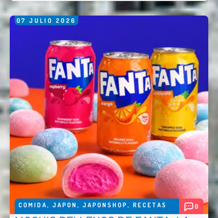
07
JULIO
2026
Enviar
COMIDA
,
JAPON
,
JAPONSHOP
,
RECETAS
0