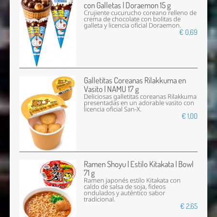
con Galletas | Doraemon 15 g
Crujiente cucurucho coreano relleno de
crema de chocolate con bolitas de
galleta y licencia oficial Doraemon.
€ 0,69
Galletitas Coreanas Rilakkuma en
Vasito | NAMU 17 g
Deliciosas galletitas coreanas Rilakkuma
presentadas en un adorable vasito con
licencia oficial San-X.
€ 1,00
Ramen Shoyu | Estilo Kitakata | Bowl
71 g
Ramen japonés estilo Kitakata con
caldo de salsa de soja, fideos
ondulados y auténtico sabor
tradicional.
€ 2,65