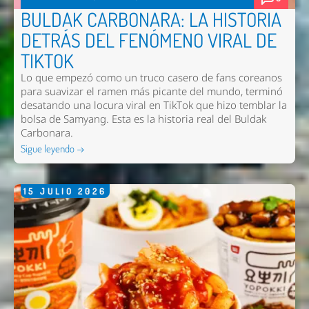
BULDAK CARBONARA: LA HISTORIA
DETRÁS DEL FENÓMENO VIRAL DE
TIKTOK
Lo que empezó como un truco casero de fans coreanos
para suavizar el ramen más picante del mundo, terminó
desatando una locura viral en TikTok que hizo temblar la
bolsa de Samyang. Esta es la historia real del Buldak
Carbonara.
Sigue leyendo →
15
JULIO
2026