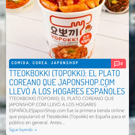
COMIDA
,
COREA
,
JAPONSHOP
0
TTEOKBOKKI (TOPOKKI): EL PLATO
COREANO QUE JAPONSHOP.COM
LLEVÓ A LOS HOGARES ESPAÑOLES
Nombre *
TTEOKBOKKI (TOPOKKI): EL PLATO COREANO QUE
JAPONSHOP.COM LLEVÓ A LOS HOGARES
Email *
ESPAÑOLESJaponShop.com fue la primera tienda online
que popularizó el Tteokbokki (Topokki) en España para el
Comentario *
público en general. Antes...
Sigue leyendo →