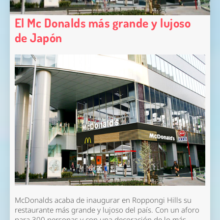
El Mc Donalds más grande y lujoso
de Japón
McDonalds acaba de inaugurar en Roppongi Hills su
restaurante más grande y lujoso del país. Con un aforo
para 300 personas y con una decoración de lo más