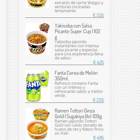
extracto de carne Wagyu y
verduras cocinadas
lentamente.
€ 3,55
Yakisoba con Salsa
Picante Super Cup | 102
g
Yakisoba japonés
instantáneo con intensa
salsa picante y especias
para una experiencia llena
de sabor.
€ 4,25
Fanta Corea de Melón
350ml.
Refresco coreano Fanta
con un intenso y
refrescante sabor a melón
verde.
€ 2,55
Ramen Tottori Ginza
Gold | Sugakiya Bol 109g.
Ramen japonés Tottori
Gold con caldo dorado de
hueso de res y fideos finos
sin freír.
€ 4,85