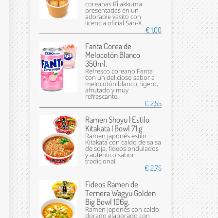
coreanas Rilakkuma
presentadas en un
adorable vasito con
licencia oficial San-X.
€ 1,00
Fanta Corea de
Melocotón Blanco
350ml.
Refresco coreano Fanta
con un delicioso sabor a
melocotón blanco, ligero,
afrutado y muy
refrescante.
€ 2,55
Ramen Shoyu | Estilo
Kitakata | Bowl 71 g
Ramen japonés estilo
Kitakata con caldo de salsa
de soja, fideos ondulados
y auténtico sabor
tradicional.
€ 2,75
Fideos Ramen de
Ternera Wagyu Golden
Big Bowl 106g.
Ramen japonés con caldo
dorado elaborado con