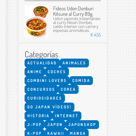
Fideos Udon Donburi
Kitsune al Curry 89g.
Udon japonés instantáneo
al curry Nissin Donbei,
caldo intenso con carne y
especias aromáticas.
€ 4,55
Categorías
Enviar
ACTUALIDAD
ANIMALES
ANIME
COCHES
COMBINI LOVERS
COMIDA
CONCURSOS
COREA
CURIOSIDADES
GO JAPAN VÍDEOS!
HISTORIA
INTERNET
J-POP
JAPON
JAPONSHOP
K-POP
KAWAII
MANGA