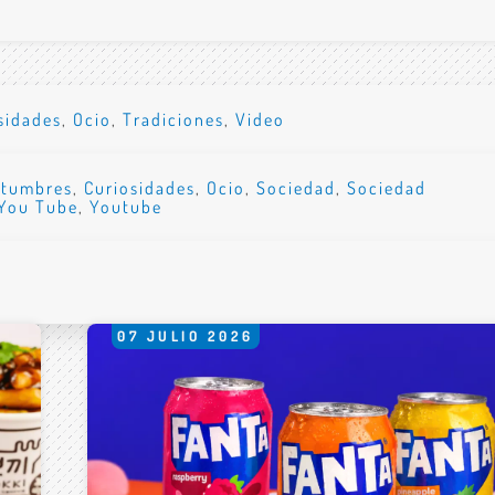
sidades
,
Ocio
,
Tradiciones
,
Video
stumbres
,
Curiosidades
,
Ocio
,
Sociedad
,
Sociedad
You Tube
,
Youtube
07
JULIO
2026