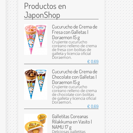
Productos en
JaponShop
Cucurucho de Crema de
Fresa con Galletas |
Doraemon 15 g
Crujiente cucurucho
coreano relleno de crema
de fresa con bolitas de
galleta y licencia oficial
Doraemon.
€ 0,69
Cucurucho de Crema de
Chocolate con Galletas |
Doraemon 15 g
Crujiente cucurucho
coreano relleno de crema
de chocolate con bolitas
de galleta y licencia oficial
Doraemon.
€ 0,69
Galletitas Coreanas
Rilakkuma en Vasito |
NAMU 17 g
Deliciosas galletitas