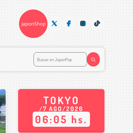
JaponShop
TOKYO
/
7
AGO
/
2026
06
:
05
hs.