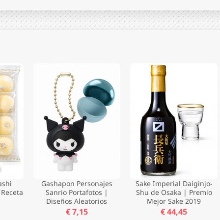
ashi
Gashapon Personajes
Sake Imperial Daiginjo-
 Receta
Sanrio Portafotos |
Shu de Osaka | Premio
g
Diseños Aleatorios
Mejor Sake 2019
€ 7,15
€ 44,45