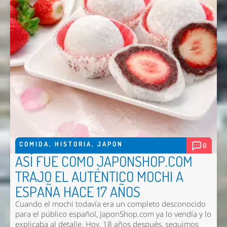
COMIDA
,
HISTORIA
,
JAPON
0
ASÍ FUE COMO JAPONSHOP.COM
TRAJO EL AUTÉNTICO MOCHI A
ESPAÑA HACE 17 AÑOS
Cuando el mochi todavía era un completo desconocido
para el público español, JaponShop.com ya lo vendía y lo
explicaba al detalle. Hoy, 18 años después, seguimos