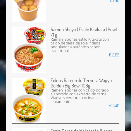
€ 1,00
Ramen Shoyu | Estilo Kitakata | Bowl
71 g
Ramen japonés estilo Kitakata con
caldo de salsa de soja, fideos
ondulados y auténtico sabor
tradicional.
€ 2,65
Fideos Ramen de Ternera Wagyu
Golden Big Bowl 106g.
Ramen japonés con caldo dorado
elaborado con extracto de carne
Wagyu y verduras cocinadas
lentamente.
€ 3,40
Fanta Corea de Melocotón Blanco