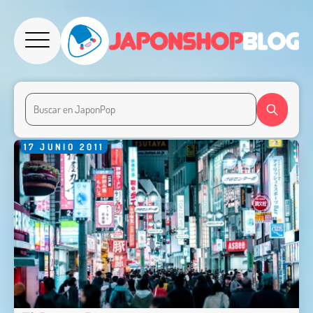
17
JUNIO
2011