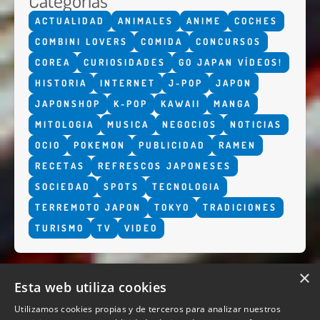
ACTUALIDAD
ANIMALES
ANIME
COCHES
COMBINI LOVERS
COMIDA
CONCURSOS
COREA
CURIOSIDADES
GO JAPAN VÍDEOS!
HISTORIA
INTERNET
J-POP
JAPON
JAPONSHOP
K-POP
KAWAII
MANGA
MITOLOGIA
MUSICA
NEGOCIOS
NOTICIAS
OCIO
POKEMON
PUBLICIDAD
RAMEN
RECETAS
REFRESCOS JAPONESES
SOCIEDAD
SPOTS
TECNOLOGIA
TERREMOTO JAPON
TOKYO
TRADICIONES
TURISMO
TV
VIDEO
×
Esta web utiliza cookies
Utilizamos cookies propias y de terceros para analizar nuestros