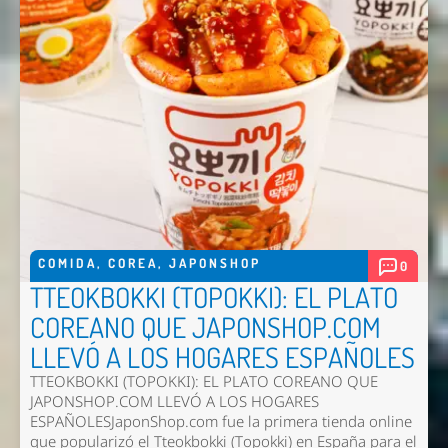
COMIDA
,
COREA
,
JAPONSHOP
0
TTEOKBOKKI (TOPOKKI): EL PLATO
COREANO QUE JAPONSHOP.COM
LLEVÓ A LOS HOGARES ESPAÑOLES
TTEOKBOKKI (TOPOKKI): EL PLATO COREANO QUE
JAPONSHOP.COM LLEVÓ A LOS HOGARES
ESPAÑOLESJaponShop.com fue la primera tienda online
que popularizó el Tteokbokki (Topokki) en España para el