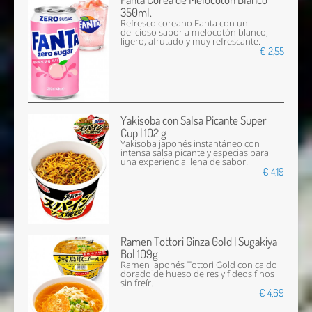
350ml.
Refresco coreano Fanta con un
delicioso sabor a melocotón blanco,
ligero, afrutado y muy refrescante.
€ 2,55
Yakisoba con Salsa Picante Super
Cup | 102 g
Yakisoba japonés instantáneo con
intensa salsa picante y especias para
una experiencia llena de sabor.
€ 4,19
Ramen Tottori Ginza Gold | Sugakiya
Bol 109g.
Ramen japonés Tottori Gold con caldo
dorado de hueso de res y fideos finos
sin freír.
€ 4,69