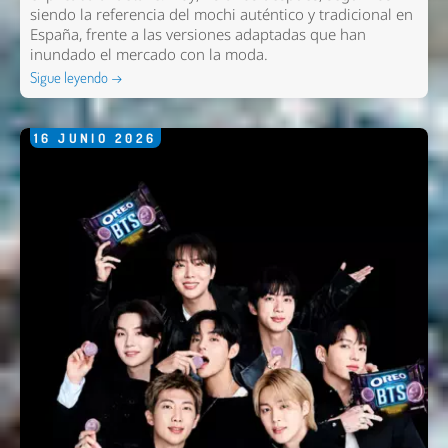
siendo la referencia del mochi auténtico y tradicional en
España, frente a las versiones adaptadas que han
inundado el mercado con la moda.
Sigue leyendo →
16
JUNIO
2026