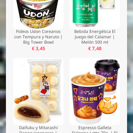
Fideos Udon Coreanos
Bebida Energética El
con Tempura y Naruto |
Juego del Calamar |
Big Tower Bowl
Melón 500 ml
€ 3,45
€ 7,48
Daifuku y Mitarashi
Espresso Galleta
Dango Japoneses |
Dalgona Latte 20g. | El