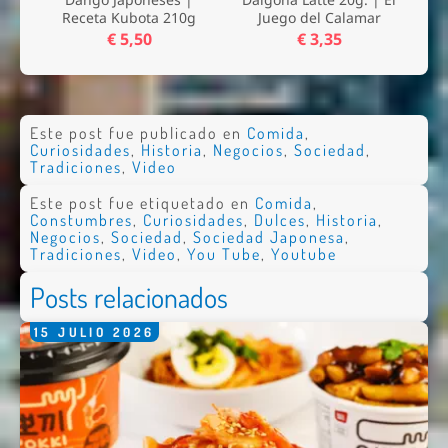
Receta Kubota 210g
Juego del Calamar
€ 5,50
€ 3,35
Este post fue publicado en
Comida
,
Curiosidades
,
Historia
,
Negocios
,
Sociedad
,
Tradiciones
,
Video
Este post fue etiquetado en
Comida
,
Constumbres
,
Curiosidades
,
Dulces
,
Historia
,
Negocios
,
Sociedad
,
Sociedad Japonesa
,
Tradiciones
,
Video
,
You Tube
,
Youtube
Posts relacionados
15
JULIO
2026