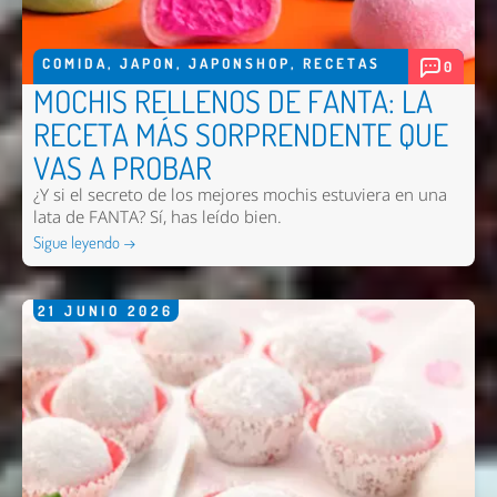
COMIDA
,
JAPON
,
JAPONSHOP
,
RECETAS
0
MOCHIS RELLENOS DE FANTA: LA
RECETA MÁS SORPRENDENTE QUE
VAS A PROBAR
¿Y si el secreto de los mejores mochis estuviera en una
lata de FANTA? Sí, has leído bien.
Sigue leyendo →
21
JUNIO
2026