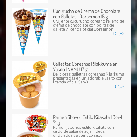
Cucurucho de Crema de Chocolate
con Galletas | Doraemon 15 g
Crujiente cucurucho coreano relleno de
crema de chocolate con bolitas de
galleta y licencia oficial Doraemon.
€ 0,69
Galletitas Coreanas Rilakkuma en
Vasito | NAMU 17 g
Deliciosas galletitas coreanas Rilakkuma
presentadas en un adorable vasito con
licencia oficial San-X.
€ 1,00
Ramen Shoyu | Estilo Kitakata | Bowl
71 g
Ramen japonés estilo Kitakata con
caldo de salsa de soja, fideos
ondulados y auténtico sabor