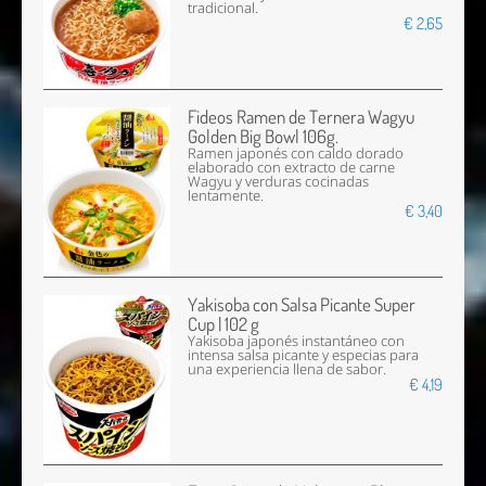
tradicional.
€ 2,65
Fideos Ramen de Ternera Wagyu
Golden Big Bowl 106g.
Ramen japonés con caldo dorado
elaborado con extracto de carne
Wagyu y verduras cocinadas
lentamente.
€ 3,40
Yakisoba con Salsa Picante Super
Cup | 102 g
Yakisoba japonés instantáneo con
intensa salsa picante y especias para
una experiencia llena de sabor.
€ 4,19