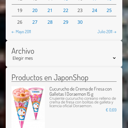
19
20
21
22
23
24
25
26
27
28
29
30
← Mayo 2011
Julio 2011 →
Archivo
Productos en JaponShop
Cucurucho de Crema de Fresa con
Galletas | Doraemon 15 g
Crujiente cucurucho coreano relleno de
crema de fresa con bolitas de galleta y
licencia oficial Doraemon.
€ 0,69