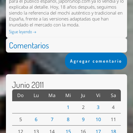
para el público español, JaponShop.com ya lo vendía y lo
explicaba al detalle. Hoy, 18 años después, seguimos
siendo la referencia del mochi auténtico y tradicional en
España, frente a las versiones adaptadas que han
inundado el mercado con la moda.
Sigue leyendo →
Comentarios
Agregar comentario
Junio 2011
Do
Lu
Ma
Mi
Ju
Vi
Sa
1
2
3
4
5
6
7
8
9
10
11
12
13
14
15
16
17
18