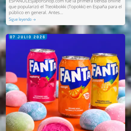
ESPAÑOLESJaponShop.com fue la primera tienda online
que popularizó el Tteokbokki (Topokki) en España para el
público en general. Antes...
Sigue leyendo →
07
JULIO
2026