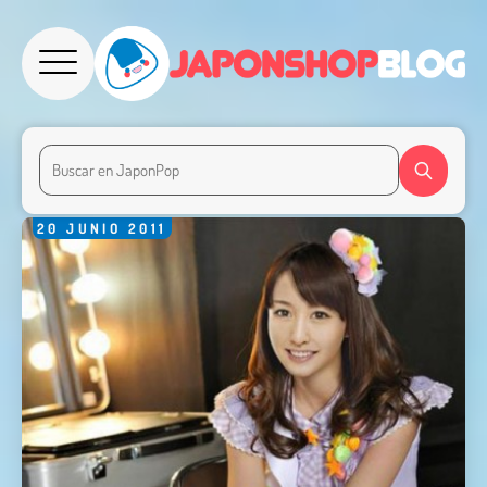
20
JUNIO
2011