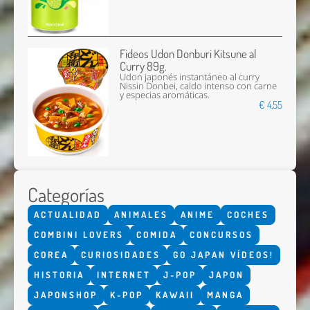
Fideos Udon Donburi Kitsune al
Curry 89g.
Udon japonés instantáneo al curry
Nissin Donbei, caldo intenso con carne
y especias aromáticas.
€ 4,55
Categorías
ACTUALIDAD
ANIMALES
ANIME
COCHES
COMBINI LOVERS
COMIDA
CONCURSOS
COREA
CURIOSIDADES
GO JAPAN VÍDEOS!
HISTORIA
INTERNET
J-POP
JAPON
JAPONSHOP
K-POP
KAWAII
MANGA