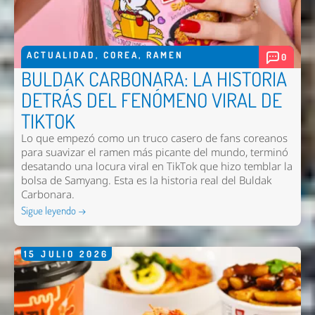
ACTUALIDAD
,
COREA
,
RAMEN
0
BULDAK CARBONARA: LA HISTORIA
DETRÁS DEL FENÓMENO VIRAL DE
TIKTOK
Lo que empezó como un truco casero de fans coreanos
para suavizar el ramen más picante del mundo, terminó
desatando una locura viral en TikTok que hizo temblar la
bolsa de Samyang. Esta es la historia real del Buldak
Carbonara.
Sigue leyendo →
15
JULIO
2026