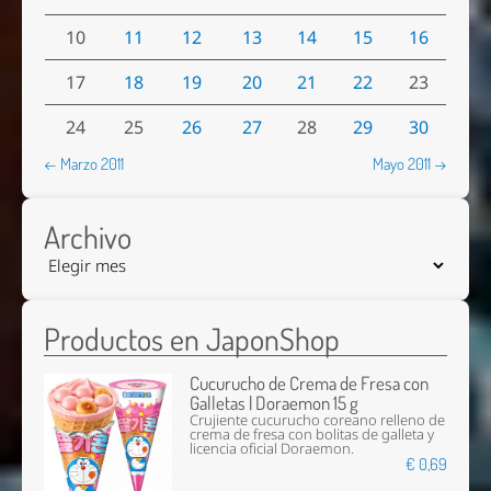
10
11
12
13
14
15
16
17
18
19
20
21
22
23
24
25
26
27
28
29
30
← Marzo 2011
Mayo 2011 →
Archivo
Productos en JaponShop
Cucurucho de Crema de Fresa con
Galletas | Doraemon 15 g
Crujiente cucurucho coreano relleno de
crema de fresa con bolitas de galleta y
licencia oficial Doraemon.
€ 0,69