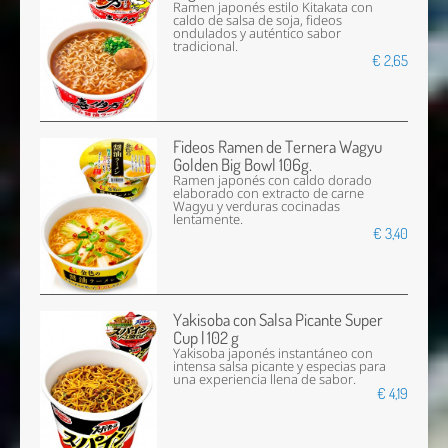
Ramen japonés estilo Kitakata con
caldo de salsa de soja, fideos
ondulados y auténtico sabor
tradicional.
€ 2,65
Fideos Ramen de Ternera Wagyu
Golden Big Bowl 106g.
Ramen japonés con caldo dorado
elaborado con extracto de carne
Wagyu y verduras cocinadas
lentamente.
€ 3,40
Yakisoba con Salsa Picante Super
Cup | 102 g
Yakisoba japonés instantáneo con
intensa salsa picante y especias para
una experiencia llena de sabor.
€ 4,19