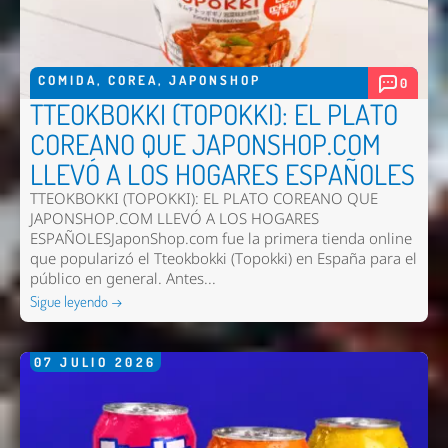
COMIDA
,
COREA
,
JAPONSHOP
0
TTEOKBOKKI (TOPOKKI): EL PLATO
COREANO QUE JAPONSHOP.COM
LLEVÓ A LOS HOGARES ESPAÑOLES
TTEOKBOKKI (TOPOKKI): EL PLATO COREANO QUE
JAPONSHOP.COM LLEVÓ A LOS HOGARES
ESPAÑOLESJaponShop.com fue la primera tienda online
que popularizó el Tteokbokki (Topokki) en España para el
público en general. Antes...
Sigue leyendo →
07
JULIO
2026