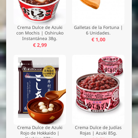
Crema Dulce de Azuki
Galletas de la Fortuna |
con Mochis | Oshiruko
6 Unidades.
Instantánea 38g.
€ 1,00
Nombre *
€ 2,99
Email *
Comentario *
Crema Dulce de Azuki
Crema Dulce de Judías
Rojo de Hokkaido |
Rojas | Azuki 85g.
Enviar