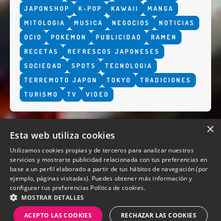
JAPONSHOP
K-POP
KAWAII
MANGA
MITOLOGIA
MUSICA
NEGOCIOS
NOTICIAS
OCIO
POKEMON
PUBLICIDAD
RAMEN
RECETAS
REFRESCOS JAPONESES
SOCIEDAD
SPOTS
TECNOLOGIA
TERREMOTO JAPON
TOKYO
TRADICIONES
TURISMO
TV
VIDEO
×
Esta web utiliza cookies
Utilizamos cookies propias y de terceros para analizar nuestros
servicios y mostrarte publicidad relacionada con tus preferencias en
base a un perfil elaborado a partir de tus hábitos de navegación (por
QUIENES SOMOS
ejemplo, páginas visitadas). Puedes obtener más información y
configurar tus preferencias
Política de cookies.
MOSTRAR DETALLES
ACEPTO LAS COOKIES
RECHAZAR LAS COOKIES