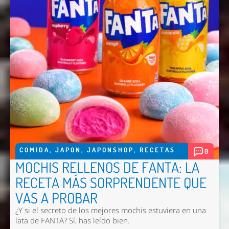
COMIDA
,
JAPON
,
JAPONSHOP
,
RECETAS
0
MOCHIS RELLENOS DE FANTA: LA
RECETA MÁS SORPRENDENTE QUE
VAS A PROBAR
¿Y si el secreto de los mejores mochis estuviera en una
lata de FANTA? Sí, has leído bien.