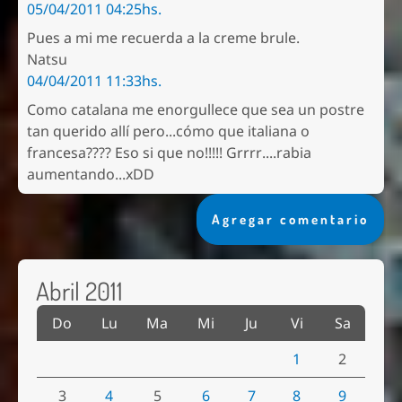
05/04/2011 04:25hs.
Pues a mi me recuerda a la creme brule.
Natsu
04/04/2011 11:33hs.
Como catalana me enorgullece que sea un postre
tan querido allí pero...cómo que italiana o
francesa???? Eso si que no!!!!! Grrrr....rabia
aumentando...xDD
Agregar comentario
Abril 2011
Do
Lu
Ma
Mi
Ju
Vi
Sa
1
2
3
4
5
6
7
8
9