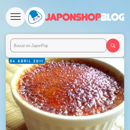
04
ABRIL
2011