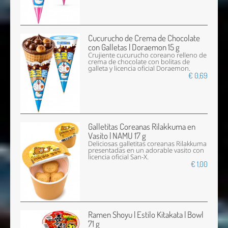
Cucurucho de Crema de Chocolate
con Galletas | Doraemon 15 g
Crujiente cucurucho coreano relleno de
crema de chocolate con bolitas de
galleta y licencia oficial Doraemon.
€ 0,69
Galletitas Coreanas Rilakkuma en
Vasito | NAMU 17 g
Deliciosas galletitas coreanas Rilakkuma
presentadas en un adorable vasito con
licencia oficial San-X.
€ 1,00
Ramen Shoyu | Estilo Kitakata | Bowl
71 g