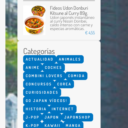
Fideos Udon Donburi
Kitsune al Curry 89g.
Udon japonés instantáneo
al curry Nissin Donbei,
caldo intenso con carne y
especias aromáticas.
€ 4,55
Categorías
Enviar
ACTUALIDAD
ANIMALES
ANIME
COCHES
COMBINI LOVERS
COMIDA
CONCURSOS
COREA
CURIOSIDADES
GO JAPAN VÍDEOS!
HISTORIA
INTERNET
J-POP
JAPON
JAPONSHOP
K-POP
KAWAII
MANGA