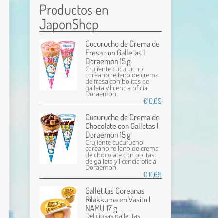
Productos en
JaponShop
Cucurucho de Crema de
Fresa con Galletas |
Doraemon 15 g
Crujiente cucurucho
coreano relleno de crema
de fresa con bolitas de
galleta y licencia oficial
Doraemon.
€ 0,69
Cucurucho de Crema de
Chocolate con Galletas |
Doraemon 15 g
Crujiente cucurucho
coreano relleno de crema
de chocolate con bolitas
de galleta y licencia oficial
Doraemon.
€ 0,69
Galletitas Coreanas
Rilakkuma en Vasito |
NAMU 17 g
Deliciosas galletitas