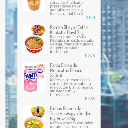
coreanas Rilakkuma
presentadas en un
adorable vasito con
licencia oficial San-X.
€ 1,00
Ramen Shoyu | Estilo
Kitakata | Bowl 71 g
Ramen japonés estilo
Kitakata con caldo de salsa
de soja, fideos ondulados
y auténtico sabor
tradicional.
€ 2,75
Fanta Corea de
Melocotón Blanco
350ml.
Refresco coreano Fanta
con un delicioso sabor a
melocotón blanco, ligero,
afrutado y muy
refrescante.
€ 2,55
Fideos Ramen de
Ternera Wagyu Golden
Big Bowl 106g.
Ramen japonés con caldo
dorado elaborado con