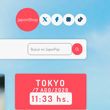
JaponShop
TOKYO
/
7
AGO
/
2026
11
:
33
hs.