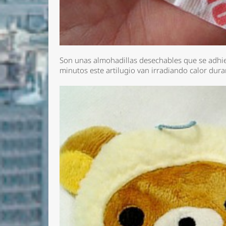
Son unas almohadillas desechables que se adhier
minutos este artilugio van irradiando calor dur