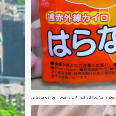
Nombre 
Email *
Se trata de los Hokairo o Almohadillas Calientes 
Comenta