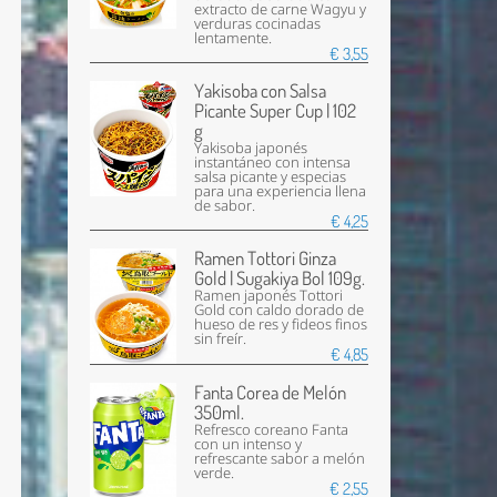
extracto de carne Wagyu y
verduras cocinadas
lentamente.
€ 3,55
Yakisoba con Salsa
Picante Super Cup | 102
g
Yakisoba japonés
instantáneo con intensa
salsa picante y especias
para una experiencia llena
de sabor.
€ 4,25
Ramen Tottori Ginza
Gold | Sugakiya Bol 109g.
Ramen japonés Tottori
Gold con caldo dorado de
hueso de res y fideos finos
sin freír.
€ 4,85
Fanta Corea de Melón
350ml.
Refresco coreano Fanta
con un intenso y
refrescante sabor a melón
verde.
€ 2,55