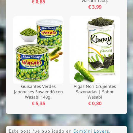
Wasabi 120g.
€ 0,85
€ 3,99
Guisantes Verdes
Algas Nori Crujientes
Japoneses Sayaendō con
Sazonadas | Sabor
Wasabi 140g.
Wasabi
€ 5,35
€ 0,80
Este post fue publicado en
Combini Lovers
,