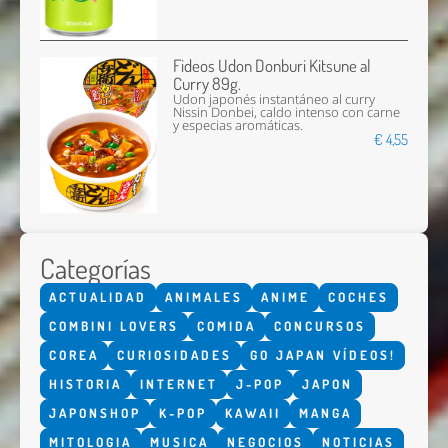
Fideos Udon Donburi Kitsune al
Curry 89g.
Udon japonés instantáneo al curry
Nissin Donbei, caldo intenso con carne
y especias aromáticas.
€ 4,55
Categorías
ACTUALIDAD
ANIMALES
ANIME
COCHES
COMBINI LOVERS
COMIDA
CONCURSOS
COREA
CURIOSIDADES
GO JAPAN VÍDEOS!
HISTORIA
INTERNET
J-POP
JAPON
JAPONSHOP
K-POP
KAWAII
MANGA
MITOLOGIA
MUSICA
NEGOCIOS
NOTICIAS