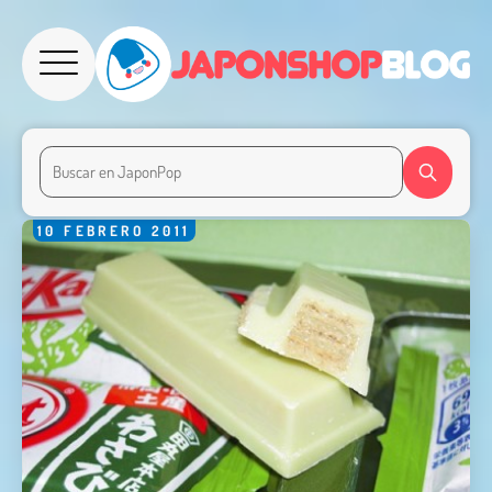
10
FEBRERO
2011