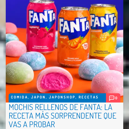
Nombre *
Email *
Comentario *
COMIDA
,
JAPON
,
JAPONSHOP
,
RECETAS
0
MOCHIS RELLENOS DE FANTA: LA
RECETA MÁS SORPRENDENTE QUE
Enviar
VAS A PROBAR