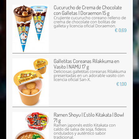
Cucurucho de Crema de Chocolate
con Galletas | Doraemon 15 g
Crujiente cucurucho coreano relleno de
crema de chocolate con bolitas de
galleta y licencia oficial Doraemon.
€ 0,69
Galletitas Coreanas Rilakkuma en
Vasito | NAMU 17 g
Deliciosas galletitas coreanas Rilakkuma
presentadas en un adorable vasito con
licencia oficial San-X.
€ 1,00
Ramen Shoyu | Estilo Kitakata | Bowl
71 g
Ramen japonés estilo Kitakata con
caldo de salsa de soja, fideos
ondulados y auténtico sabor
tradicional.