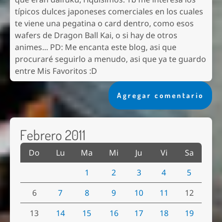
típicos dulces japoneses comerciales en los cuales
te viene una pegatina o card dentro, como esos
wafers de Dragon Ball Kai, o si hay de otros
animes... PD: Me encanta este blog, asi que
procuraré seguirlo a menudo, asi que ya te guardo
entre Mis Favoritos :D
Agregar comentario
Febrero 2011
Do
Lu
Ma
Mi
Ju
Vi
Sa
1
2
3
4
5
6
7
8
9
10
11
12
13
14
15
16
17
18
19