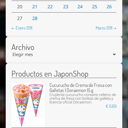
20
21
22
23
24
25
26
27
28
← Enero 2011
Marzo 2011 →
Archivo
Productos en JaponShop
Cucurucho de Crema de Fresa con
Galletas | Doraemon 15 g
Crujiente cucurucho coreano relleno de
crema de fresa con bolitas de galleta y
licencia oficial Doraemon.
€ 0,69