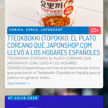
COMIDA
,
COREA
,
JAPONSHOP
0
TTEOKBOKKI (TOPOKKI): EL PLATO
COREANO QUE JAPONSHOP.COM
LLEVÓ A LOS HOGARES ESPAÑOLES
TTEOKBOKKI (TOPOKKI): EL PLATO COREANO QUE
JAPONSHOP.COM LLEVÓ A LOS HOGARES
ESPAÑOLESJaponShop.com fue la primera tienda online
que popularizó el Tteokbokki (Topokki) en España para el
público en general. Antes...
Sigue leyendo →
07
JULIO
2026