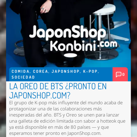
COMIDA
,
COREA
,
JAPONSHOP
,
K-POP
,
0
SOCIEDAD
LA OREO DE BTS ¿PRONTO EN
JAPONSHOP.COM?
El grupo de K-pop más influyente del mundo acaba de
protagonizar una de las colaboraciones más
inesperadas del año. BTS y Oreo se unen para lanzar
una galleta de edición limitada con sabor a hotteok que
ya está disponible en más de 80 países — y que
esperamos tener pronto en
JaponShop.com
.