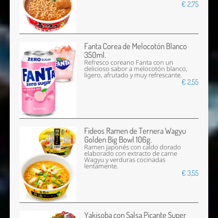
€ 2,75
Fanta Corea de Melocotón Blanco
350ml.
Refresco coreano Fanta con un
delicioso sabor a melocotón blanco,
ligero, afrutado y muy refrescante.
€ 2,55
Fideos Ramen de Ternera Wagyu
Golden Big Bowl 106g.
Ramen japonés con caldo dorado
elaborado con extracto de carne
Wagyu y verduras cocinadas
lentamente.
€ 3,55
Yakisoba con Salsa Picante Super