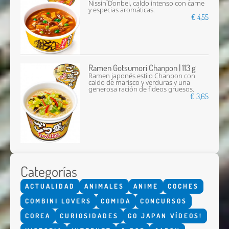
Nissin Donbei, caldo intenso con carne
y especias aromáticas.
€ 4,55
Ramen Gotsumori Chanpon | 113 g
Ramen japonés estilo Chanpon con
caldo de marisco y verduras y una
generosa ración de fideos gruesos.
€ 3,65
Categorías
ACTUALIDAD
ANIMALES
ANIME
COCHES
COMBINI LOVERS
COMIDA
CONCURSOS
COREA
CURIOSIDADES
GO JAPAN VÍDEOS!