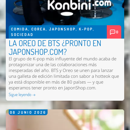
COMIDA
,
COREA
,
JAPONSHOP
,
K-POP
,
0
SOCIEDAD
LA OREO DE BTS ¿PRONTO EN
JAPONSHOP.COM?
El grupo de K-pop más influyente del mundo acaba de
Enviar
protagonizar una de las colaboraciones más
inesperadas del año. BTS y Oreo se unen para lanzar
una galleta de edición limitada con sabor a hotteok que
ya está disponible en más de 80 países — y que
esperamos tener pronto en
JaponShop.com
.
Sigue leyendo →
08
JUNIO
2026