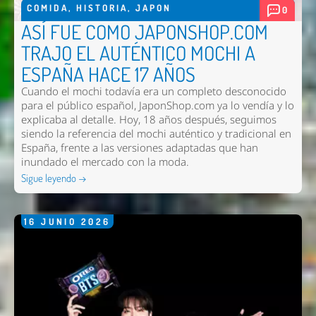
COMIDA
,
HISTORIA
,
JAPON
0
ASÍ FUE COMO JAPONSHOP.COM
TRAJO EL AUTÉNTICO MOCHI A
ESPAÑA HACE 17 AÑOS
Cuando el mochi todavía era un completo desconocido
para el público español, JaponShop.com ya lo vendía y lo
explicaba al detalle. Hoy, 18 años después, seguimos
siendo la referencia del mochi auténtico y tradicional en
España, frente a las versiones adaptadas que han
inundado el mercado con la moda.
Sigue leyendo →
16
JUNIO
2026