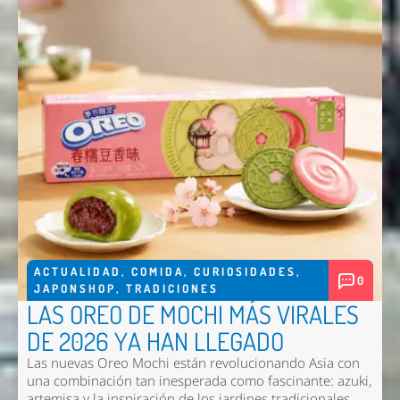
ACTUALIDAD
,
COMIDA
,
CURIOSIDADES
,
0
JAPONSHOP
,
TRADICIONES
LAS OREO DE MOCHI MÁS VIRALES
DE 2026 YA HAN LLEGADO
Las nuevas
Oreo Mochi
están revolucionando Asia con
una combinación tan inesperada como fascinante: azuki,
artemisa y la inspiración de los jardines tradicionales