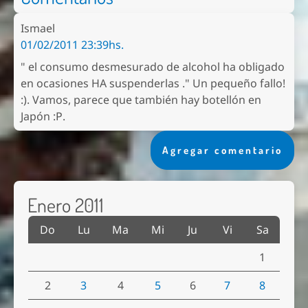
Ismael
01/02/2011 23:39hs.
" el consumo desmesurado de alcohol ha obligado
en ocasiones HA suspenderlas ." Un pequeño fallo!
:). Vamos, parece que también hay botellón en
Japón :P.
Agregar comentario
Enero 2011
Do
Lu
Ma
Mi
Ju
Vi
Sa
1
2
3
4
5
6
7
8