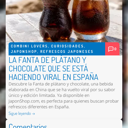
COMBINI LOVERS
,
CURIOSIDADES
,
0
JAPONSHOP
,
REFRESCOS JAPONESES
LA FANTA DE PLÁTANO Y
CHOCOLATE QUE SE ESTÁ
HACIENDO VIRAL EN ESPAÑA
Descubre la Fanta de plátano y chocolate, una bebida
elaborada en China que se ha vuelto viral por su sabor
único y edición limitada. Ya disponible en
JaponShop.com, es perfecta para quienes buscan probar
refrescos diferentes en España.
Sigue leyendo →
Comentarios