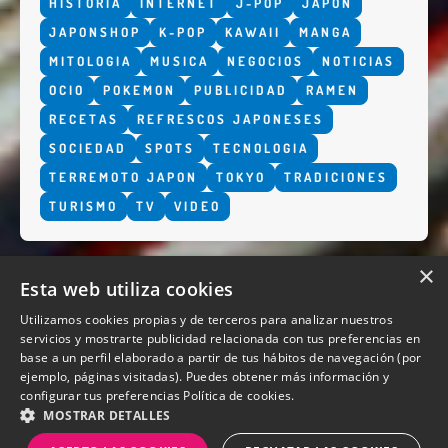
HISTORIA
INTERNET
J-POP
JAPON
JAPONSHOP
K-POP
KAWAII
MANGA
MITOLOGIA
MUSICA
NEGOCIOS
NOTICIAS
OCIO
POKEMON
PUBLICIDAD
RAMEN
RECETAS
REFRESCOS JAPONESES
SOCIEDAD
SPOTS
TECNOLOGIA
TERREMOTO JAPON
TOKYO
TRADICIONES
TURISMO
TV
VIDEO
×
Esta web utiliza cookies
Utilizamos cookies propias y de terceros para analizar nuestros
servicios y mostrarte publicidad relacionada con tus preferencias en
base a un perfil elaborado a partir de tus hábitos de navegación (por
QUIENES SOMOS
ejemplo, páginas visitadas). Puedes obtener más información y
configurar tus preferencias
Política de cookies.
MOSTRAR DETALLES