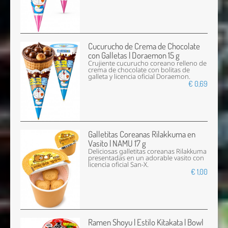
Cucurucho de Crema de Chocolate
con Galletas | Doraemon 15 g
Crujiente cucurucho coreano relleno de
crema de chocolate con bolitas de
galleta y licencia oficial Doraemon.
€ 0,69
Galletitas Coreanas Rilakkuma en
Vasito | NAMU 17 g
Deliciosas galletitas coreanas Rilakkuma
presentadas en un adorable vasito con
licencia oficial San-X.
€ 1,00
Ramen Shoyu | Estilo Kitakata | Bowl