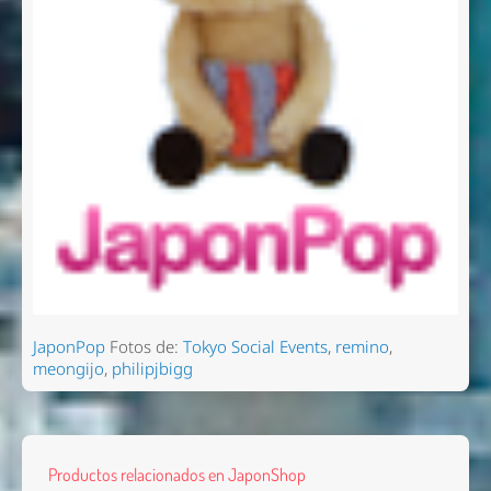
JaponPop
Fotos de:
Tokyo Social Events
,
remino
,
meongijo
,
philipjbigg
Productos relacionados en JaponShop