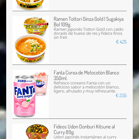
Ramen Tottori Ginza Gold | Sugakiya
Bol 109g.
Ramen japonés Tottori Gold con caldo
dorado de hueso de res y fideos finos
sin freír.
€ 4,25
Fanta Corea de Melocotón Blanco
350ml.
Refresco coreano Fanta con un
delicioso sabor a melocotón blanco,
ligero, afrutado y muy refrescante.
€ 2,55
Fideos Udon Donburi Kitsune al
Curry 89g.
Udon japonés instantáneo al curry