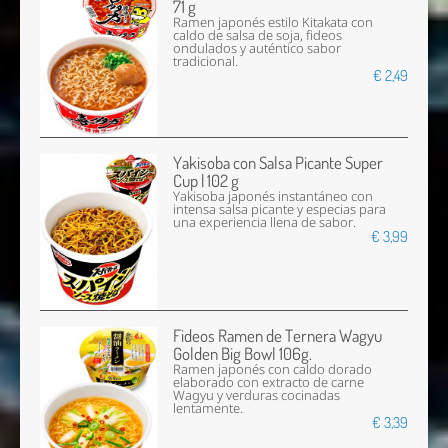
71 g
Ramen japonés estilo Kitakata con
caldo de salsa de soja, fideos
ondulados y auténtico sabor
tradicional.
€ 2,49
Yakisoba con Salsa Picante Super
Cup | 102 g
Yakisoba japonés instantáneo con
intensa salsa picante y especias para
una experiencia llena de sabor.
€ 3,99
Fideos Ramen de Ternera Wagyu
Golden Big Bowl 106g.
Ramen japonés con caldo dorado
elaborado con extracto de carne
Wagyu y verduras cocinadas
lentamente.
€ 3,39