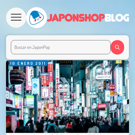
10
ENERO
2011