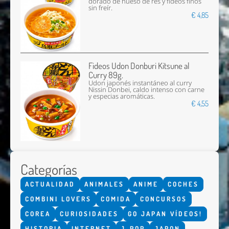
dorado de hueso de res y fideos finos
sin freír.
€ 4,85
Fideos Udon Donburi Kitsune al
Curry 89g.
Udon japonés instantáneo al curry
Nissin Donbei, caldo intenso con carne
y especias aromáticas.
€ 4,55
Categorías
ACTUALIDAD
ANIMALES
ANIME
COCHES
COMBINI LOVERS
COMIDA
CONCURSOS
COREA
CURIOSIDADES
GO JAPAN VÍDEOS!
HISTORIA
INTERNET
J-POP
JAPON