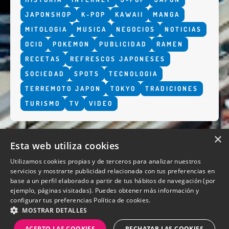
JAPONSHOP
K-POP
KAWAII
MANGA
MITOLOGIA
MUSICA
NEGOCIOS
NOTICIAS
OCIO
POKEMON
PUBLICIDAD
RAMEN
RECETAS
REFRESCOS JAPONESES
SOCIEDAD
SPOTS
TECNOLOGIA
TERREMOTO JAPON
TOKYO
TRADICIONES
TURISMO
TV
VIDEO
×
Esta web utiliza cookies
Utilizamos cookies propias y de terceros para analizar nuestros
servicios y mostrarte publicidad relacionada con tus preferencias en
base a un perfil elaborado a partir de tus hábitos de navegación (por
QUIENES SOMOS
ejemplo, páginas visitadas). Puedes obtener más información y
configurar tus preferencias
Política de cookies.
MOSTRAR DETALLES
ACEPTO LAS COOKIES
RECHAZAR LAS COOKIES