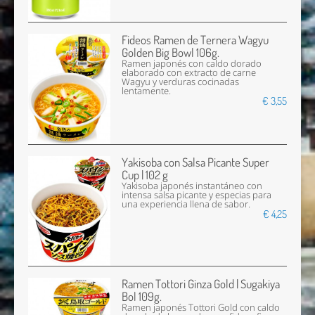
Fideos Ramen de Ternera Wagyu
Golden Big Bowl 106g.
Ramen japonés con caldo dorado
elaborado con extracto de carne
Wagyu y verduras cocinadas
lentamente.
€ 3,55
Yakisoba con Salsa Picante Super
Cup | 102 g
Yakisoba japonés instantáneo con
intensa salsa picante y especias para
una experiencia llena de sabor.
€ 4,25
Ramen Tottori Ginza Gold | Sugakiya
Bol 109g.
Ramen japonés Tottori Gold con caldo