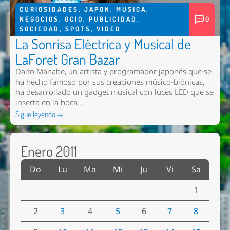
CURIOSIDADES
,
JAPON
,
MUSICA
,
NEGOCIOS
,
OCIO
,
PUBLICIDAD
,
0
SOCIEDAD
,
SPOTS
,
VIDEO
La Sonrisa Eléctrica y Musical de
LaForet Gran Bazar
Daito Manabe, un artista y programador japonés que se
ha hecho famoso por sus creaciones músico-biónicas,
ha desarrollado un gadget musical con luces LED que se
inserta en la boca...
Sigue leyendo →
Enero 2011
Do
Lu
Ma
Mi
Ju
Vi
Sa
1
2
3
4
5
6
7
8