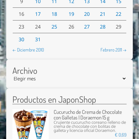
9
10
11
12
13
14
15
16
17
18
19
20
21
22
23
24
25
26
27
28
29
30
31
← Diciembre 2010
Febrero 2011 →
Archivo
Productos en JaponShop
Cucurucho de Crema de Chocolate
con Galletas | Doraemon 15 g
Crujiente cucurucho coreano relleno de
crema de chocolate con bolitas de
galleta y licencia oficial Doraemon.
€ 0,69