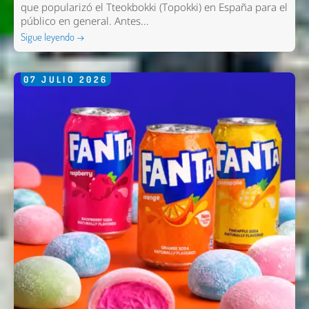
que popularizó el Tteokbokki (Topokki) en España para el
público en general. Antes...
Sigue leyendo →
07
JULIO
2026