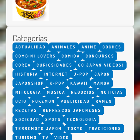
Categorías
ACTUALIDAD
ANIMALES
ANIME
COCHES
COMBINI LOVERS
COMIDA
CONCURSOS
COREA
CURIOSIDADES
GO JAPAN VÍDEOS!
HISTORIA
INTERNET
J-POP
JAPON
JAPONSHOP
K-POP
KAWAII
MANGA
MITOLOGIA
MUSICA
NEGOCIOS
NOTICIAS
OCIO
POKEMON
PUBLICIDAD
RAMEN
RECETAS
REFRESCOS JAPONESES
SOCIEDAD
SPOTS
TECNOLOGIA
TERREMOTO JAPON
TOKYO
TRADICIONES
TURISMO
TV
VIDEO