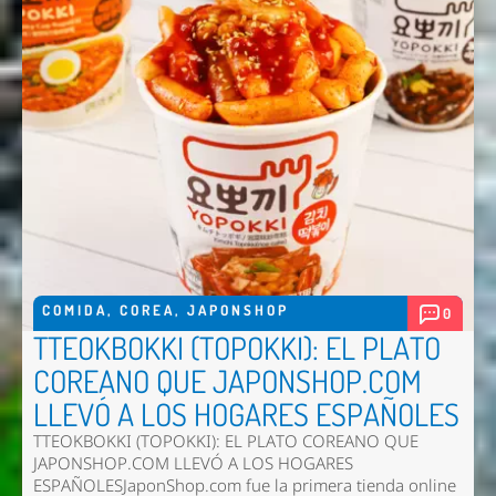
COMIDA
,
COREA
,
JAPONSHOP
0
TTEOKBOKKI (TOPOKKI): EL PLATO
COREANO QUE JAPONSHOP.COM
LLEVÓ A LOS HOGARES ESPAÑOLES
TTEOKBOKKI (TOPOKKI): EL PLATO COREANO QUE
JAPONSHOP.COM LLEVÓ A LOS HOGARES
ESPAÑOLESJaponShop.com fue la primera tienda online