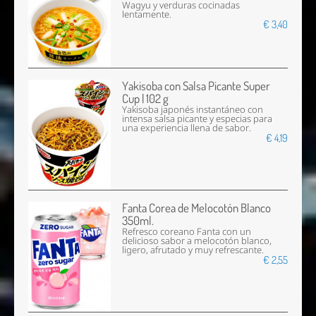
Wagyu y verduras cocinadas
lentamente.
€ 3,40
Yakisoba con Salsa Picante Super
Cup | 102 g
Yakisoba japonés instantáneo con
intensa salsa picante y especias para
una experiencia llena de sabor.
€ 4,19
Fanta Corea de Melocotón Blanco
350ml.
Refresco coreano Fanta con un
delicioso sabor a melocotón blanco,
ligero, afrutado y muy refrescante.
€ 2,55