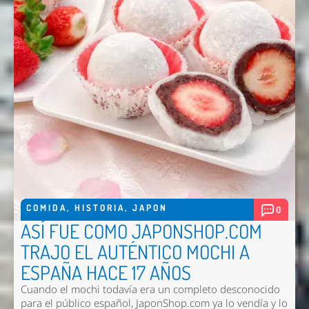
Enviar
COMIDA
,
HISTORIA
,
JAPON
0
ASÍ FUE COMO JAPONSHOP.COM
TRAJO EL AUTÉNTICO MOCHI A
ESPAÑA HACE 17 AÑOS
Cuando el mochi todavía era un completo desconocido
para el público español, JaponShop.com ya lo vendía y lo