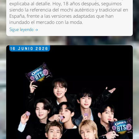
explicaba al detalle. Hoy, 18 años después, seguimos
siendo la referencia del mochi auténtico y tradicional en
España, frente a las versiones adaptadas que han
inundado el mercado con la moda.
Sigue leyendo →
16
JUNIO
2026