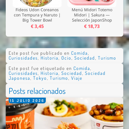
Fideos Udon Coreanos
Menú Midori Totemo
con Tempura y Naruto |
Midori | Sakura —
Big Tower Bowl
Selección JaponShop
€ 3,45
€ 18,73
Este post fue publicado en
Comida
,
Curiosidades
,
Historia
,
Ocio
,
Sociedad
,
Turismo
Este post fue etiquetado en
Comida
,
Curiosidades
,
Historia
,
Sociedad
,
Sociedad
Japonesa
,
Tokyo
,
Turismo
,
Viaje
Posts relacionados
15
JULIO
2026