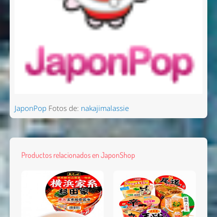
JaponPop
Fotos de:
nakajimalassie
Productos relacionados en JaponShop