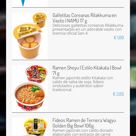
Galletitas Coreanas Rilakkuma en
Vasito | NAMU 17 g
Deliciosas galletitas coreanas Rilakkuma
presentadas en un adorable vasito con
licencia oficial San-X.
€ 1,00
Ramen Shoyu | Estilo Kitakata | Bowl
71 g
Ramen japonés estilo Kitakata con
caldo de salsa de soja, fideos
ondulados y auténtico sabor
tradicional.
€ 2,65
Fideos Ramen de Ternera Wagyu
Golden Big Bowl 106g.
Ramen japonés con caldo dorado
elaborado con extracto de carne