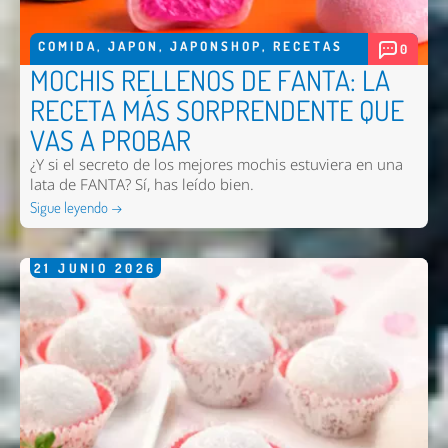
COMIDA
,
JAPON
,
JAPONSHOP
,
RECETAS
0
MOCHIS RELLENOS DE FANTA: LA
RECETA MÁS SORPRENDENTE QUE
VAS A PROBAR
¿Y si el secreto de los mejores mochis estuviera en una
lata de FANTA? Sí, has leído bien.
Sigue leyendo →
Nombre *
21
JUNIO
2026
Email *
Comentario *