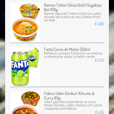
Ramen Tottori Ginza Gold | Sugakiya
Bol 109g.
Ramen japonés Tottori Gold con caldo
dorado de hueso de res y fideos finos
sin freír.
€ 4,69
Fanta Corea de Melón 350ml.
Refresco coreano Fanta con un intenso
y refrescante sabor a melón verde.
€ 2,55
Fideos Udon Donburi Kitsune al
Curry 89g.
Udon japonés instantáneo al curry
Nissin Donbei, caldo intenso con carne
y especias aromáticas.
€ 4,55