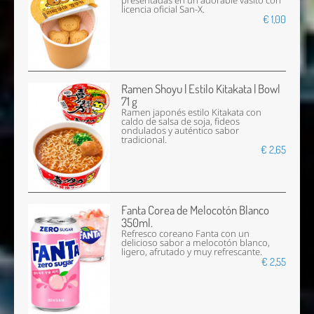
presentadas en un adorable vasito con
licencia oficial San-X.
€ 1,00
Ramen Shoyu | Estilo Kitakata | Bowl
71 g
Ramen japonés estilo Kitakata con
caldo de salsa de soja, fideos
ondulados y auténtico sabor
tradicional.
€ 2,65
Fanta Corea de Melocotón Blanco
350ml.
Refresco coreano Fanta con un
delicioso sabor a melocotón blanco,
ligero, afrutado y muy refrescante.
€ 2,55