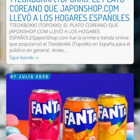
COREANO QUE JAPONSHOP.COM
LLEVÓ A LOS HOGARES ESPAÑOLES
TTEOKBOKKI (TOPOKKI): EL PLATO COREANO QUE
JAPONSHOP.COM LLEVÓ A LOS HOGARES
ESPAÑOLESJaponShop.com fue la primera tienda online
que popularizó el Tteokbokki (Topokki) en España para el
público en general. Antes...
Sigue leyendo →
Nombre *
Email *
07
JULIO
2026
Comentario *