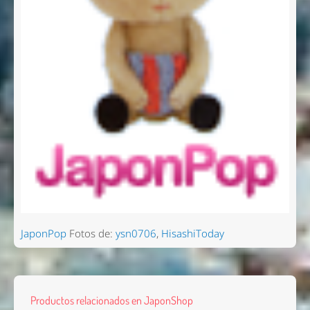
JaponPop
Fotos de:
ysn0706
,
HisashiToday
Productos relacionados en JaponShop