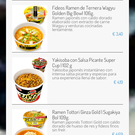
Fideos Ramen de Ternera Wagyu
Golden Big Bowl 106g.
Ramen japonés con caldo dorado
elaborado con extracto de carne
Wagyu y verduras cocinadas
lentamente.
€ 3,40
Yakisoba con Salsa Picante Super
Cup | 102 g
Yakisoba japonés instantáneo con
intensa salsa picante y especias para
una experiencia llena de sabor.
€ 4,19
Ramen Tottori Ginza Gold | Sugakiya
Bol 109g.
Ramen japonés Tottori Gold con caldo
dorado de hueso de res y fideos finos
sin freír.
€ 4,69