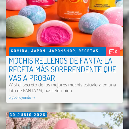
Enviar
COMIDA
,
JAPON
,
JAPONSHOP
,
RECETAS
0
MOCHIS RELLENOS DE FANTA: LA
RECETA MÁS SORPRENDENTE QUE
VAS A PROBAR
¿Y si el secreto de los mejores mochis estuviera en una
lata de FANTA? Sí, has leído bien.
Sigue leyendo →
30
JUNIO
2026