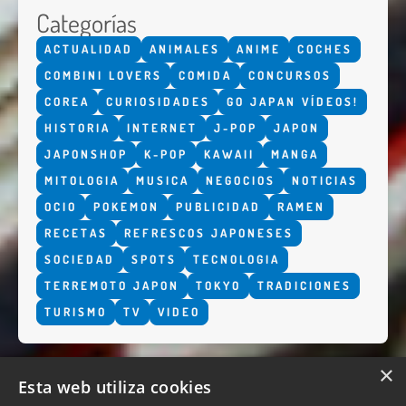
Categorías
ACTUALIDAD
ANIMALES
ANIME
COCHES
COMBINI LOVERS
COMIDA
CONCURSOS
COREA
CURIOSIDADES
GO JAPAN VÍDEOS!
HISTORIA
INTERNET
J-POP
JAPON
JAPONSHOP
K-POP
KAWAII
MANGA
MITOLOGIA
MUSICA
NEGOCIOS
NOTICIAS
OCIO
POKEMON
PUBLICIDAD
RAMEN
RECETAS
REFRESCOS JAPONESES
SOCIEDAD
SPOTS
TECNOLOGIA
TERREMOTO JAPON
TOKYO
TRADICIONES
TURISMO
TV
VIDEO
×
Esta web utiliza cookies