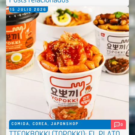
15
JULIO
2026
COMIDA
,
COREA
,
JAPONSHOP
0
TTEOKBOKKI (TOPOKKI): EL PLATO