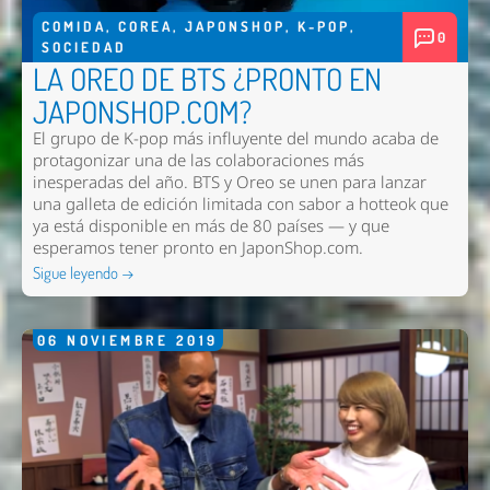
COMIDA
,
COREA
,
JAPONSHOP
,
K-POP
,
0
SOCIEDAD
LA OREO DE BTS ¿PRONTO EN
JAPONSHOP.COM?
El grupo de K-pop más influyente del mundo acaba de
protagonizar una de las colaboraciones más
inesperadas del año. BTS y Oreo se unen para lanzar
una galleta de edición limitada con sabor a hotteok que
ya está disponible en más de 80 países — y que
esperamos tener pronto en
JaponShop.com
.
Sigue leyendo →
06
NOVIEMBRE
2019