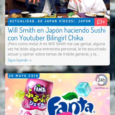
ACTUALIDAD
,
GO JAPAN VÍDEOS!
,
JAPON
0
Will Smith en Japón haciendo Sushi
con Youtuber Bilingirl Chika
¡Pero como mola! A mi Will Smith me cae genial, alguna
vez he leído alguna entrevista personal, le he escuchado
actuar y opinar sobre temas de índole general, y la...
Nombre *
Sigue leyendo →
Email *
30
MAYO
2018
Comentario *