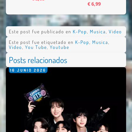
€ 6,99
Este post fue publicado en
K-Pop
,
Musica
,
Video
Este post fue etiquetado en
K-Pop
,
Musica
,
Video
,
You Tube
,
Youtube
Posts relacionados
16
JUNIO
2026