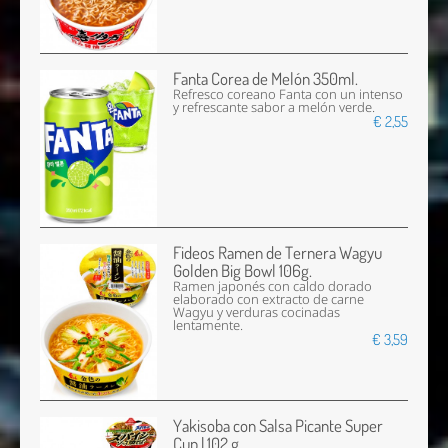
Fanta Corea de Melón 350ml.
Refresco coreano Fanta con un intenso
y refrescante sabor a melón verde.
€ 2,55
Fideos Ramen de Ternera Wagyu
Golden Big Bowl 106g.
Ramen japonés con caldo dorado
elaborado con extracto de carne
Wagyu y verduras cocinadas
lentamente.
€ 3,59
Yakisoba con Salsa Picante Super
Cup | 102 g