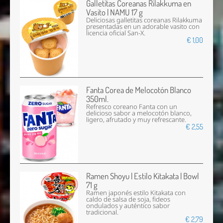
Galletitas Coreanas Rilakkuma en
Vasito | NAMU 17 g
Deliciosas galletitas coreanas Rilakkuma
presentadas en un adorable vasito con
licencia oficial San-X.
€ 1,00
Fanta Corea de Melocotón Blanco
350ml.
Refresco coreano Fanta con un
delicioso sabor a melocotón blanco,
ligero, afrutado y muy refrescante.
€ 2,55
Ramen Shoyu | Estilo Kitakata | Bowl
71 g
Ramen japonés estilo Kitakata con
caldo de salsa de soja, fideos
ondulados y auténtico sabor
tradicional.
€ 2,79