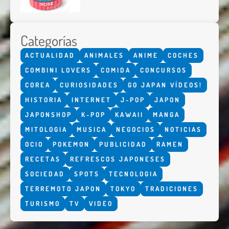
Categorías
ACTUALIDAD
ANIMALES
ANIME
COCHES
COMBINI LOVERS
COMIDA
CONCURSOS
COREA
CURIOSIDADES
GO JAPAN VÍDEOS!
HISTORIA
INTERNET
J-POP
JAPON
JAPONSHOP
K-POP
KAWAII
MANGA
MITOLOGIA
MUSICA
NEGOCIOS
NOTICIAS
OCIO
POKEMON
PUBLICIDAD
RAMEN
RECETAS
REFRESCOS JAPONESES
SOCIEDAD
SPOTS
TECNOLOGIA
TERREMOTO JAPON
TOKYO
TRADICIONES
TURISMO
TV
VIDEO