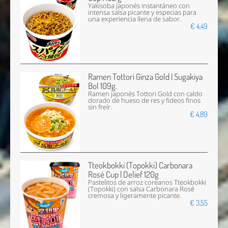
Yakisoba japonés instantáneo con
intensa salsa picante y especias para
una experiencia llena de sabor.
€ 4,49
Ramen Tottori Ginza Gold | Sugakiya
Bol 109g.
Ramen japonés Tottori Gold con caldo
dorado de hueso de res y fideos finos
sin freír.
€ 4,89
Tteokbokki (Topokki) Carbonara
Rosé Cup | Delief 120g
Pastelitos de arroz coreanos Tteokbokki
(Topokki) con salsa Carbonara Rosé
cremosa y ligeramente picante.
€ 3,55